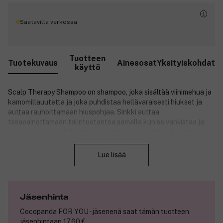
Saatavilla verkossa
Tuotteen
Tuotekuvaus
Ainesosat
Yksityiskohdat
käyttö
Scalp Therapy Shampoo on shampoo, joka sisältää viinimehua ja
kamomillauutetta ja joka puhdistaa hellävaraisesti hiukset ja
auttaa rauhoittamaan hiuspohjaa. Sinkki auttaa
tasapainottamaan talintuotantoa samalla kun se vahvistaa ja
ravitsee hiuksia. Voit käyttää shampoota päivittäin. Se raikastaa
Sulje
hiuspohjaa ja edistää hiusten terveyttä.
Lue lisää
Ainesosista 87 % on luonnollista alkuperää, ja ne antavat
ammattimaisen lopputuloksen. Kierrätettävä*, biopohjainen**
pullo on tehty sokeriruo’osta.
Tuotenumero:
3257236
Jäsenhinta
Cocopanda FOR YOU -jäsenenä saat tämän tuotteen
jäsenhintaan 17,60 €.