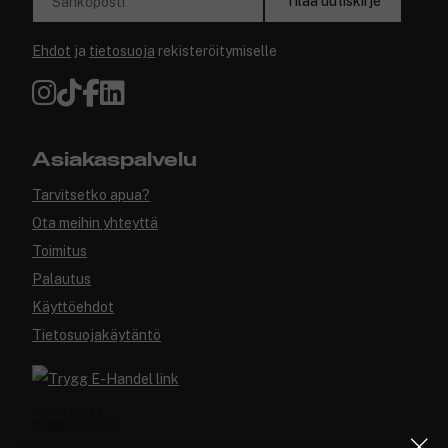
Tilaa uutiskirje
Sähköposti
Ehdot
ja
tietosuoja
rekisteröitymiselle
Asiakaspalvelu
Tarvitsetko apua?
Ota meihin yhteyttä
Toimitus
Palautus
Käyttöehdot
Tietosuojakäytäntö