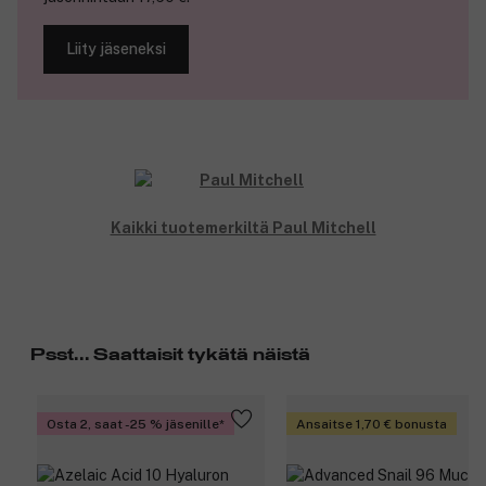
Liity jäseneksi
Kaikki tuotemerkiltä Paul Mitchell
Psst... Saattaisit tykätä näistä
Osta 2, saat -25 % jäsenille
Ansaitse 1,70 € bonusta