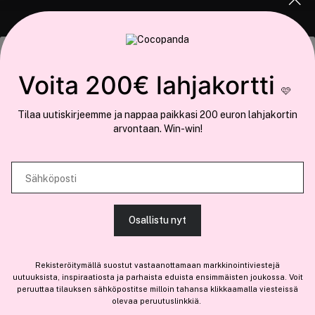
COCOPANDA.FI
Tämä sivusto käyttää evästeitä
Voita 200€ lahjakortti
Meistä
🩷
Käytämme evästeitä tarjoamamme sisällön ja mainosten
Liity jäseneksi
Tilaa uutiskirjeemme ja nappaa paikkasi 200 euron lahjakortin
räätälöimiseen, sosiaalisen median ominaisuuksien tukemiseen ja
arvontaan. Win-win!
kävijämäärämme analysoimiseen. Lisäksi jaamme sosiaalisen median,
mainosalan ja analytiikka-alan kumppaneillemme tietoja siitä, miten
käytät sivustoamme. Kumppanimme voivat yhdistää näitä tietoja muihin
Sähköposti
Olemme osa
Brandsdal Group AS
tietoihin, joita olet antanut heille tai joita on kerätty, kun olet käyttänyt
heidän palvelujaan.
Jos haluat henkilökohtaista neuvoa ammattitason hiustuotteista,
Osallistu nyt
klikkaa
tästä
.
SALLI KAIKKI EVÄSTEET
Rekisteröitymällä suostut vastaanottamaan markkinointiviestejä
uutuuksista, inspiraatiosta ja parhaista eduista ensimmäisten joukossa. Voit
peruuttaa tilauksen sähköpostitse milloin tahansa klikkaamalla viesteissä
olevaa peruutuslinkkiä.
NÄYTÄ TIEDOT