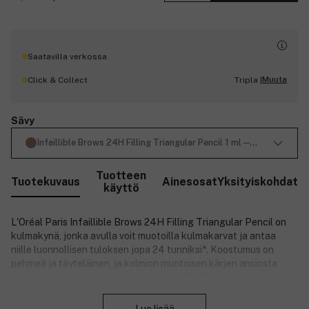
Saatavilla verkossa
Muuta
Click & Collect
Tripla |
Sävy
Infaillible Brows 24H Filling Triangular Pencil 1 ml ─ 6.0 Dark Blo
Tuotteen
Tuotekuvaus
Ainesosat
Yksityiskohdat
käyttö
L'Oréal Paris Infaillible Brows 24H Filling Triangular Pencil on
kulmakynä, jonka avulla voit muotoilla kulmakarvat ja antaa
niille luonnollisen tuloksen jopa 24 tunniksi*. Koostumus on
pehmeä ja täyteläinen, ja kolmion muotoisen kärjen ansiosta
sävyä on helppo levittää ja häivyttää. 24H Filling Triangular
Sulje
Pencil -kulmakynässä on sivellin toisessa päässä kulmakarvojen
muotoilua varten. Vedenkestävä, pehmeä koostumus, joka ei