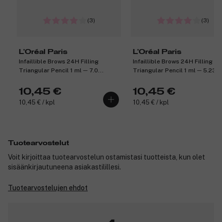
(3)
(3)
L'Oréal Paris
L'Oréal Paris
Infaillible Brows 24H Filling
Infaillible Brows 24H Filling
Triangular Pencil 1 ml ─ 7.0
Triangular Pencil 1 ml ─ 5.23
Blonde
Auburn
10,45 €
10,45 €
10,45 € / kpl
10,45 € / kpl
Tuotearvostelut
Voit kirjoittaa tuotearvostelun ostamistasi tuotteista, kun olet
sisäänkirjautuneena asiakastilillesi.
Tuotearvostelujen ehdot