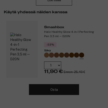
Lue lisää
tahraa ja tuntuu mukavalta koko päivän. - 24H* pito. - Kolmion
muotoinen kärki. - Vedenkestävä, ei hankaudu pois. *Itsearviointi,
Käytä yhdessä näiden kanssa
81 henkilöä.
Tuotenumero:
3258587
Smashbox
Halo Healthy Glow 4-in-1 Perfecting
Pen 3,5 ml ─ D20N
-53%
Sävy
11,90 €
Ennen: 25,40 €
Osta