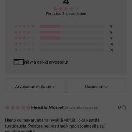
4
Perustuu 3 arvosteluun
(1)
(1)
(1)
(0)
(0)
Näytä kaikki arvostelut
Arvosanan mukaan
Uusimmat
0
Vahvistettu asiakas
Heidi E Morrell
Hieno kulmakarvaharja hyvällä värillä, joka kestää
tuntikausia. Poistaa helposti meikinpoistoaineella tai