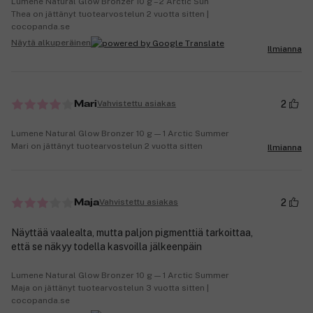
Lumene Natural Glow Bronzer 10 g – 2 Arctic Sun
Thea on jättänyt tuotearvostelun 2 vuotta sitten |
cocopanda.se
Näytä alkuperäinen
Ilmianna
2
Vahvistettu asiakas
Mari
Lumene Natural Glow Bronzer 10 g — 1 Arctic Summer
Mari on jättänyt tuotearvostelun 2 vuotta sitten
Ilmianna
2
Vahvistettu asiakas
Maja
Näyttää vaalealta, mutta paljon pigmenttiä tarkoittaa,
että se näkyy todella kasvoilla jälkeenpäin
Lumene Natural Glow Bronzer 10 g — 1 Arctic Summer
Maja on jättänyt tuotearvostelun 3 vuotta sitten |
cocopanda.se