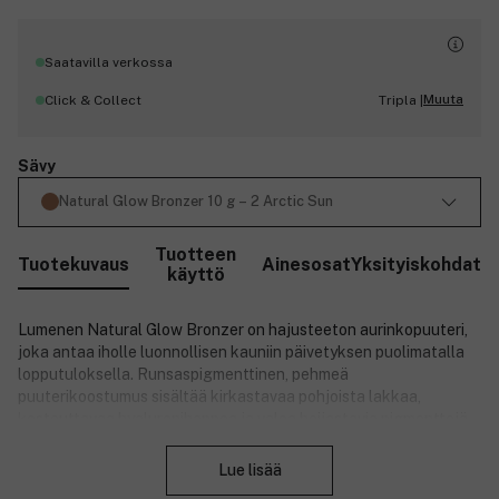
Saatavilla verkossa
Muuta
Click & Collect
Tripla |
Sävy
Natural Glow Bronzer 10 g – 2 Arctic Sun
Tuotteen
Tuotekuvaus
Ainesosat
Yksityiskohdat
käyttö
Lumenen Natural Glow Bronzer on hajusteeton aurinkopuuteri,
joka antaa iholle luonnollisen kauniin päivetyksen puolimatalla
lopputuloksella. Runsaspigmenttinen, pehmeä
puuterikoostumus sisältää kirkastavaa pohjoista lakkaa,
kosteuttavaa hyaluronihappoa ja valoa heijastavia pigmenttejä.
Sulje
Se sulautuu saumattomasti ihoon luoden terveen, kesäisen
hehkun. Vegaaninen. Kätevä rasia on valmistettu osin
Lue lisää
kierrätetystä muovista. Valmistettu Suomessa.