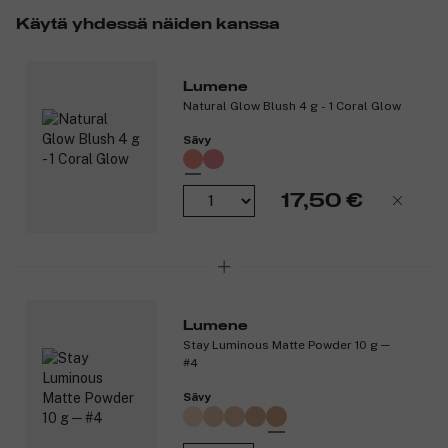
Tuotenumero:
3258816
Käytä yhdessä näiden kanssa
Lumene
Natural Glow Blush 4 g - 1 Coral Glow
Sävy
17,50 €
Lumene
Stay Luminous Matte Powder 10 g ─
#4
Sävy