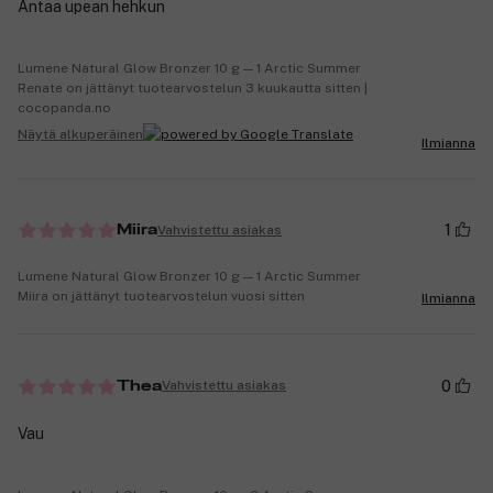
Antaa upean hehkun
Lumene Natural Glow Bronzer 10 g — 1 Arctic Summer
Renate on jättänyt tuotearvostelun 3 kuukautta sitten |
cocopanda.no
Näytä alkuperäinen
Ilmianna
1
Vahvistettu asiakas
Miira
Lumene Natural Glow Bronzer 10 g — 1 Arctic Summer
Miira on jättänyt tuotearvostelun vuosi sitten
Ilmianna
0
Vahvistettu asiakas
Thea
Vau