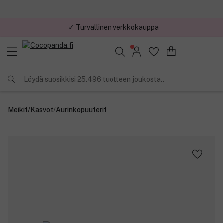
✓ Kilpailukykyiset hinnat
Löydä suosikkisi 25.496 tuotteen joukosta..
Meikit
/
Kasvot
/
Aurinkopuuterit