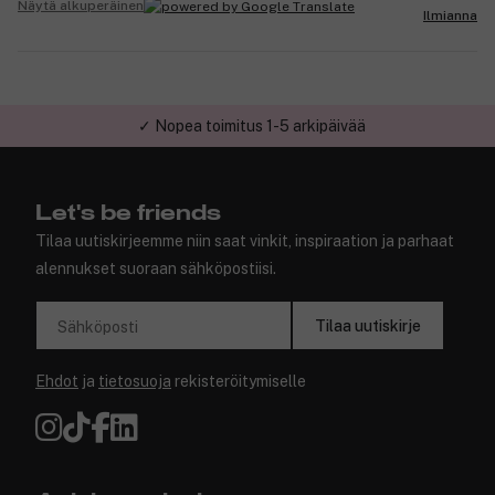
Näytä alkuperäinen
Ilmianna
✓ Turvallinen verkkokauppa
Let's be friends
Tilaa uutiskirjeemme niin saat vinkit, inspiraation ja parhaat
alennukset suoraan sähköpostiisi.
Tilaa uutiskirje
Sähköposti
Ehdot
ja
tietosuoja
rekisteröitymiselle