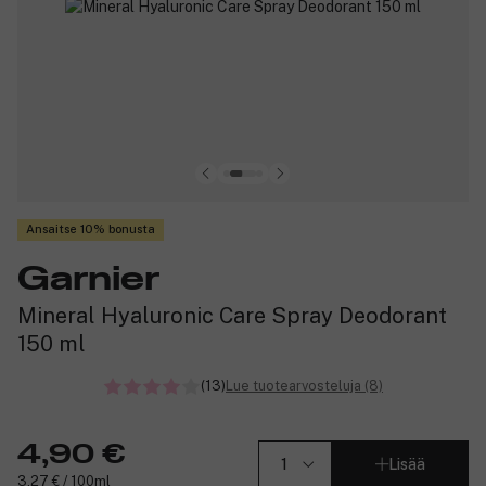
Ansaitse 10% bonusta
Garnier
Mineral Hyaluronic Care Spray Deodorant
150 ml
(13)
Lue tuotearvosteluja (8)
4,90 €
Lisää
3,27 € / 100ml