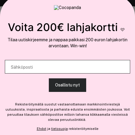
COCOPANDA.FI
Tämä sivusto käyttää evästeitä
Voita 200€ lahjakortti
Meistä
🩷
Käytämme evästeitä tarjoamamme sisällön ja mainosten
Liity jäseneksi
Tilaa uutiskirjeemme ja nappaa paikkasi 200 euron lahjakortin
räätälöimiseen, sosiaalisen median ominaisuuksien tukemiseen ja
arvontaan. Win-win!
kävijämäärämme analysoimiseen. Lisäksi jaamme sosiaalisen median,
mainosalan ja analytiikka-alan kumppaneillemme tietoja siitä, miten
käytät sivustoamme. Kumppanimme voivat yhdistää näitä tietoja muihin
Sähköposti
Olemme osa
Brandsdal Group AS
tietoihin, joita olet antanut heille tai joita on kerätty, kun olet käyttänyt
heidän palvelujaan.
Jos haluat henkilökohtaista neuvoa ammattitason hiustuotteista,
Osallistu nyt
klikkaa
tästä
.
SALLI KAIKKI EVÄSTEET
Rekisteröitymällä suostut vastaanottamaan markkinointiviestejä
uutuuksista, inspiraatiosta ja parhaista eduista ensimmäisten joukossa. Voit
peruuttaa tilauksen sähköpostitse milloin tahansa klikkaamalla viesteissä
olevaa peruutuslinkkiä.
NÄYTÄ TIEDOT
Ehdot
ja
tietosuoja
rekisteröitymiselle