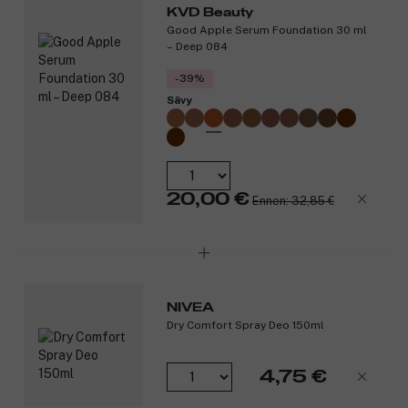
KVD Beauty
etyylialkoholia.
Good Apple Serum Foundation 30 ml
Tuotenumero:
3259233
– Deep 084
-39%
Sävy
20,00 €
Ennen: 32,85 €
NIVEA
Dry Comfort Spray Deo 150ml
4,75 €