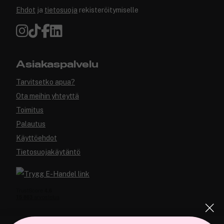
Ehdot
ja
tietosuoja
rekisteröitymiselle
Asiakaspalvelu
Tarvitsetko apua?
Ota meihin yhteyttä
Toimitus
Palautus
Käyttöehdot
Tietosuojakäytäntö