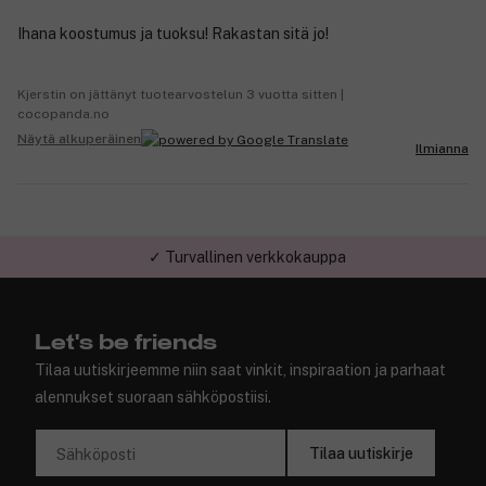
Ihana koostumus ja tuoksu! Rakastan sitä jo!
Kjerstin on jättänyt tuotearvostelun 3 vuotta sitten |
cocopanda.no
Näytä alkuperäinen
Ilmianna
✓ Turvallinen verkkokauppa
Let's be friends
Tilaa uutiskirjeemme niin saat vinkit, inspiraation ja parhaat
alennukset suoraan sähköpostiisi.
Tilaa uutiskirje
Sähköposti