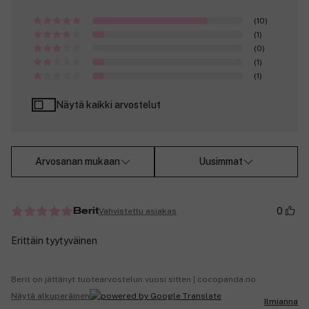
(10)
(1)
(0)
(1)
(1)
Näytä kaikki arvostelut
Arvosanan mukaan
Uusimmat
0
Vahvistettu asiakas
Berit
Erittäin tyytyväinen
Berit on jättänyt tuotearvostelun vuosi sitten | cocopanda.no
Näytä alkuperäinen
Ilmianna