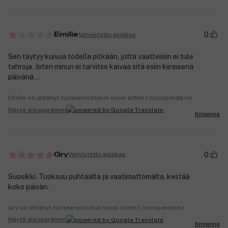
0
Vahvistettu asiakas
Emilie
Sen täytyy kuivua todella pitkään, jotta vaatteisiin ei tule
tahroja. Joten minun ei tarvitse kaivaa sitä esiin kiireisenä
päivänä...
Emilie on jättänyt tuotearvostelun vuosi sitten | cocopanda.no
Näytä alkuperäinen
Ilmianna
0
Vahvistettu asiakas
Gry
Suosikki. Tuoksuu puhtaalta ja vaatimattomalta, kestää
koko päivän.
Gry on jättänyt tuotearvostelun vuosi sitten | cocopanda.no
Näytä alkuperäinen
Ilmianna