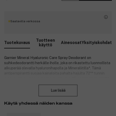
Saatavilla verkossa
Tuotteen
Tuotekuvaus
Ainesosat
Yksityiskohdat
käyttö
Garnier Mineral Hyaluronic Care Spray Deodorant on
suihkedeodorantti herkälle iholle, joka on rikastettu luonnollista
alkuperää olevalla hyaluronihapolla ja Mineraliitilla*. Tämä
antiperspirantti suojaa kainaloita pahalta hajulta 72** tunnin
ajan ja sillä on ihoa rauhoittava vaikutus. *Ei sisällä alkoholia***.
Sulje
Tuotteen hyödyt:
Lue lisää
Erittäin hoitava – sopii myös herkälle iholle.
Rikastettu mineraliitilla*.
Käytä yhdessä näiden kanssa
72 tunnin** suoja hajuja vastaan.
*Mineraliitti = perliitti. ** Instrumentti- ja hajutesti. ***Ei sisällä