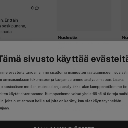
0
n. Erittäin
ia poskipunana,
a saada
a
Nudestix
Nu
Sunkissed Blush & Bronze Mini
Pre
Kit 3 kpl
Tämä sivusto käyttää evästeit
23,15 €
2
Aiemmin 30,90 €
Aie
Ilmianna
23,15 € / kpl
13,
mme evästeitä tarjoamamme sisällön ja mainosten räätälöimiseen, sosiaal
n ominaisuuksien tukemiseen ja kävijämäärämme analysoimiseen. Lisäksi
e sosiaalisen median, mainosalan ja analytiikka-alan kumppaneillemme tie
-25%
-2
 miten käytät sivustoamme. Kumppanimme voivat yhdistää näitä tietoja muih
hin, joita olet antanut heille tai joita on kerätty, kun olet käyttänyt heidän
ujaan.