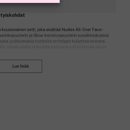
ityiskohdat
 kuusiosainen setti, joka sisältää Nudies All-Over Face -
urinkopuuterin ja Glow-korostuspuuterin suosikkisävyissä.
koisia, puikkomaisia tuotteita on helppo kuljettaa mukana,
lle, silmäluomille ja huulille sopivaa kuutta kätevää sävyä
yyli! Vegaaninen.
Sulje
Lue lisää
lor (1,8 g) – Picante: oranssi koralli.
lor (1,8 g) – Bohemian Rose: kasteisen viileä fuksia.
 Color (1,8 g) – Bondi Bae: keskitumma kullanruskea.
 Color (1,8 g) – Sunkissed: vaaleanpunaruskea.
ter (1,8 g) – Hey Honey: kultainen hehku.
hter (1,8 g) – Naughty'N Spice.