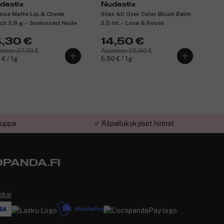
destix
Nudestix
ense Matte Lip & Cheek
Stax All Over Color Blush Balm
cil 2,8 g – Sunkissed Nude
2,5 ml – Love & Roses
4,30 €
14,50 €
mmin 27,00 €
Aiemmin 25,90 €
 € / 1g
5,80 € / 1g
auppa
✓ Kilpailukykyiset hinnat
PANDA.FI
eksi