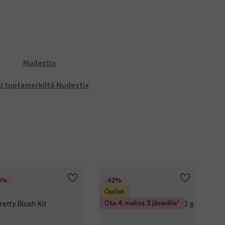
i tuotemerkiltä Nudestix
0%
-42%
Outlet
Ota 4, maksa 3 jäsenille