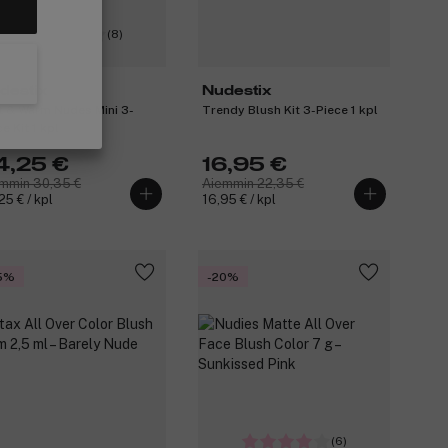
(8)
destix
Nudestix
t & Warm Nudes Mini 3-
Trendy Blush Kit 3-Piece 1 kpl
e Kit 1 kpl
4,25 €
16,95 €
mmin 30,35 €
Aiemmin 22,35 €
25 € / kpl
16,95 € / kpl
5%
-20%
(6)