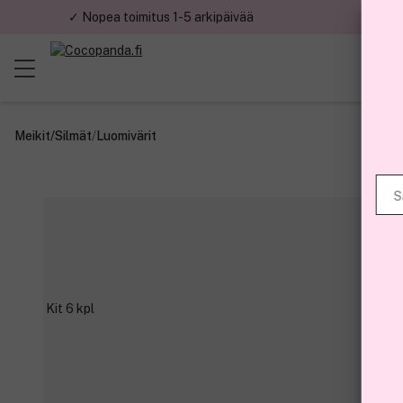
✓ Nopea toimitus 1-5 arkipäivää
✓ Tu
Tilaa 
Meikit
/
Silmät
/
Luomivärit
Sähköposti
Rekisteröitymä
ensimmäisten 