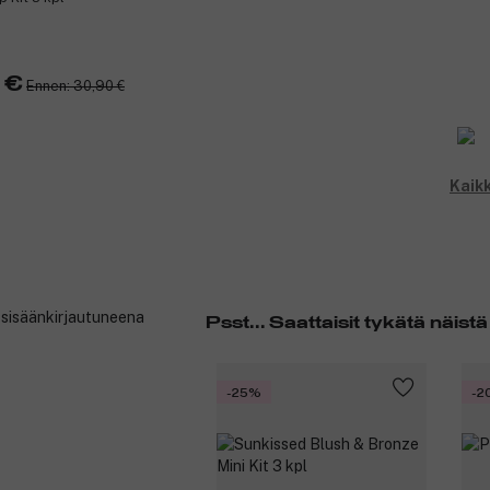
 €
Ennen: 30,90 €
Kaikk
t sisäänkirjautuneena
Psst... Saattaisit tykätä näistä
-25%
-2