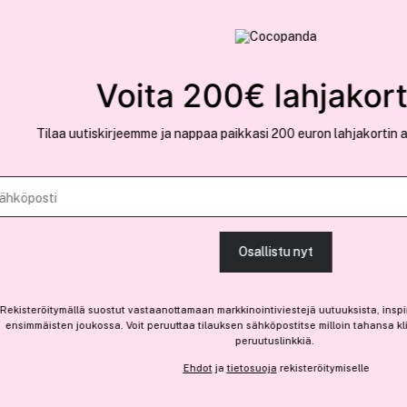
rvallinen verkkokauppa
✓ Kilpailukykyiset hi
Löydä suosikkisi 25.362 tuotteen joukosta..
Voita 200€ lahjakortti
🩷
uutiskirjeemme ja nappaa paikkasi 200 euron lahjakortin arvontaan. W
Nudestix
Mini Nudies Best Seller Kit 
Osallistu nyt
-20%
llä suostut vastaanottamaan markkinointiviestejä uutuuksista, inspiraatiosta ja pa
47,10 €
joukossa. Voit peruuttaa tilauksen sähköpostitse milloin tahansa klikkaamalla vie
Ennen: 58,90 €
|
47,10 € / kpl
peruutuslinkkiä.
Ehdot
ja
tietosuoja
rekisteröitymiselle
Saatavilla verkossa