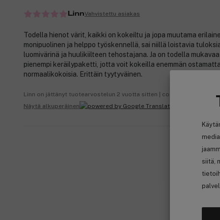
Vahvistettu asiakas
Linn
Todella hienot värit, kaikki on kokeiltu ja jopa muutama erilaine
monipuolinen ja helppo työskennellä, sai niillä loistavia tuloks
luomivärinä ja huulikiilteen tehostajana. Ja on todella mukava
pienempi keräilypaketti, jotta voit kokeilla enemmän ostamatt
normaalikokoisia. Erittäin tyytyväinen.
Linn on jättänyt tuotearvostelun 2 vuotta sitten | cocopanda.no
Näytä alkuperäinen
Käytä
media
jaamm
siitä,
tietoi
palvel