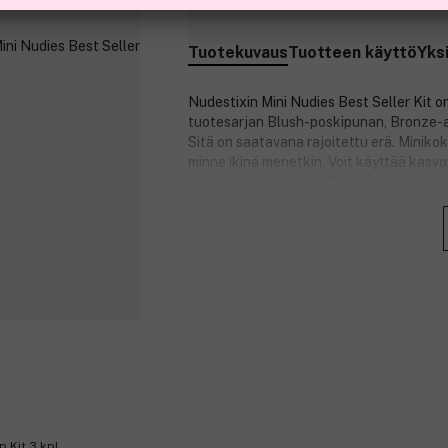
Tuotekuvaus
Tuotteen käyttö
Yks
Nudestixin Mini Nudies Best Seller Kit on
tuotesarjan Blush-poskipunan, Bronze-a
Sitä on saatavana rajoitettu erä. Miniko
minne ikinä menetkin. Voit käyttää kasvoi
yhdessä tai erikseen. Täydellinen nude-t
Setti sisältää seuraavat tuotteet:
Nudies Matte All-Over Face Blush Co
Nudies Bloom All-Over Face Dewy Co
Nudies Matte All-Over Face Bronse
Nudies Matte All-Over Face Bronse
Nudies Glow All-Over Face Highligh
Nudies Glow All-Over Face Highlig
Pakkauskartonki on biohajoavaa.
Tuotenumero:
3261549
p Kit 3 kpl