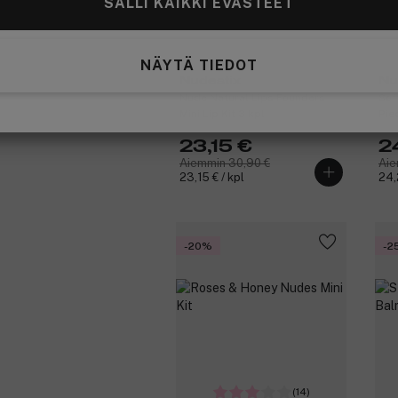
SALLI KAIKKI EVÄSTEET
NÄYTÄ TIEDOT
Nudestix
Nu
Nude Natural Lips Founders
Sof
Mini Lip Kit 3 kpl
Piec
23,15 €
2
Aiemmin 30,90 €
Aie
23,15 € / kpl
24,
-20%
-2
(14)