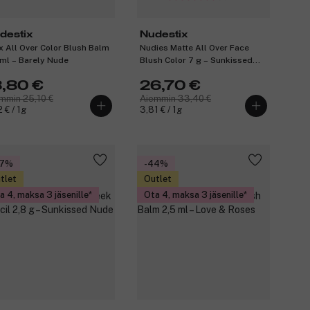
destix
Nudestix
x All Over Color Blush Balm
Nudies Matte All Over Face
 ml – Barely Nude
Blush Color 7 g – Sunkissed
Pink
8,80 €
26,70 €
mmin 25,10 €
Aiemmin 33,40 €
 € / 1g
3,81 € / 1g
47%
-44%
tlet
Outlet
a 4, maksa 3 jäsenille
Ota 4, maksa 3 jäsenille