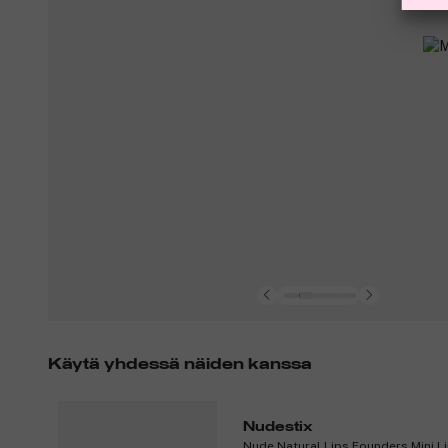
Käytä yhdessä näiden kanssa
Nudestix
Nude Natural Lips Founders Mini Li