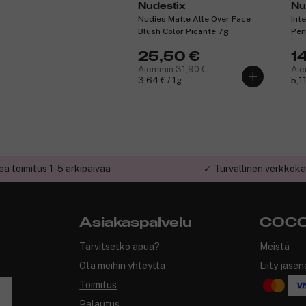
Nudestix
Nu
Nudies Matte Alle Over Face
Int
Blush Color Picante 7g
Pen
25,50 €
1
Aiemmin 31,90 €
Aie
3,64 € / 1g
5,11
a toimitus 1-5 arkipäivää
✓ Turvallinen verkkok
Asiakaspalvelu
COCO
Tarvitsetko apua?
Meistä
Ota meihin yhteyttä
Liity jäsen
Toimitus
Palautus