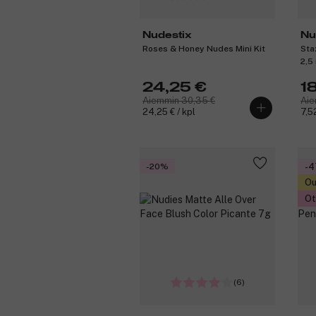
Nudestix
Nu
Roses & Honey Nudes Mini Kit
Sta
2,5
24,25 €
1
Aiemmin 30,35 €
Aie
24,25 € / kpl
7,52
-20%
-
Ou
Ot
(6)