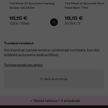
The Ritual Of Ayurveda Foaming
The Ritual of Ayurveda Recove
Shower Gel 200ml
Hand Balm 70ml
18,15 €
18,15 €
7,26 € / 100ml
30,25 € / 1l
Tuotearvostelut
Voit kirjoittaa tuotearvostelun ostamistasi tuotteista, kun olet
sisäänkirjautuneena asiakastilillesi.
Tuotearvostelujen ehdot
Ei vielä arvosteluja
✓ Nopea toimitus 1-5 arkipäivää
✓ Turvallinen verkkokauppa