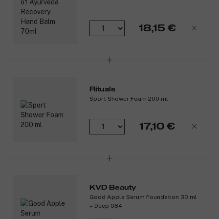
Rituals The Ritual Of Ayurveda Foaming Shower Gel 50
ml: The Ritual Of Ayurveda Foaming Shower Gel on
täyteläinen ja ylellinen suihkugeeli, jossa on intianruusun
18,15 €
ja manteliöljyn tasapainottava tuoksu.
Rituals The Ritual Of Ayurveda Body Cream 70 ml: The
Ritual Of Ayurveda Body Cream on täyteläinen ja ravitseva
vartalovoide intianruusun ja manteliöljyn
tasapainottavalla tuoksulla.
Tuotenumero:
3261579
Rituals
Sport Shower Foam 200 ml
17,10 €
KVD Beauty
Good Apple Serum Foundation 30 ml
– Deep 084