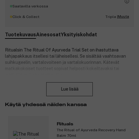
Saatavilla verkossa
Muuta
Click & Collect
Tripla |
Tuotekuvaus
Ainesosat
Yksityiskohdat
Ritualsin The Ritual Of Ayurveda Trial Set on ihastuttava
lahjapakkaus itsellesi tai läheisellesi. Se sisältää vaahtoavan
suihkugeelin, vartalovoiteen ja vartalokuorinnan. Kätevät
matkakokoiset tuotteet sopivat helposti kokeiltavaksi tai
matkalle mukaan otettavaksi.
Sulje
Setti sisältää seuraavat tuotteet:
Lue lisää
Rituals The Ritual Of Ayurveda Salt Body Scrub 125 g: The
Ritual Of Ayurveda Salt Body Scrub on puhdistava ja ihoa
Käytä yhdessä näiden kanssa
uudistava suolakuorinta, joka poistaa kuolleita ihosoluja.
Se jättää ihosi pehmeäksi ja sileäksi. Siinä on intianruusun
ja manteliöljyn tasapainottava tuoksu. Koostumus sisältää
Rituals
runsaasti ihoa suojaavaa E-vitamiinia ja öljyjä, jotka
The Ritual of Ayurveda Recovery Hand
antavat hehkua.
Balm 70ml