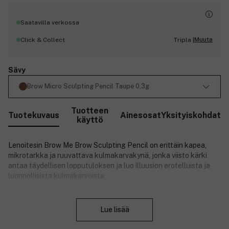
Saatavilla verkossa
Muuta
Click & Collect
Tripla |
Sävy
Brow Micro Sculpting Pencil Taupe 0,3g
Tuotteen
Tuotekuvaus
Ainesosat
Yksityiskohdat
käyttö
Lenoitesin Brow Me Brow Sculpting Pencil on erittäin kapea,
mikrotarkka ja ruuvattava kulmakarvakynä, jonka viisto kärki
antaa täydellisen lopputuloksen ja luo illuusion erotelluista ja
luonnollisista kulmakarvoista.
Tuotteen hyödyt:
Sulje
Lue lisää
Erittäin ohut ja mikrotarkka kärki.
Kulmaharja antaa pehmeästi erotellun ja luonnollisen