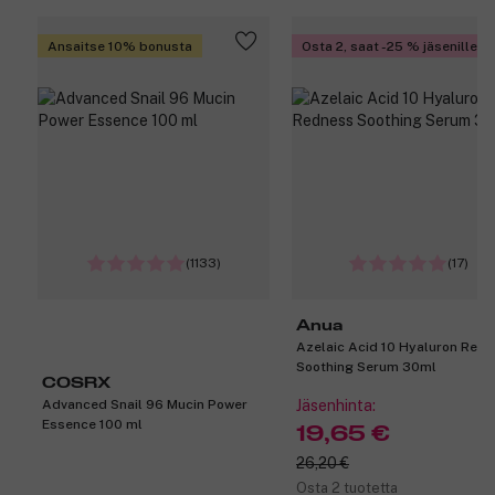
Ansaitse 10% bonusta
Osta 2, saat -25 % jäsenille
(1133)
(17)
Anua
Azelaic Acid 10 Hyaluron Red
Soothing Serum 30ml
COSRX
Advanced Snail 96 Mucin Power
Jäsenhinta:
Essence 100 ml
19,65 €
26,20 €
Osta 2 tuotetta