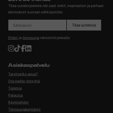
Tilaa uutiskirjeemme niin saat vinkit, inspiraation ja parhaat
alennukset suoraan sähköpostiisi.
Tilaa uutiskirje
Sähköposti
Ehdot
ja
tietosuoja
rekisteröitymiselle
Asiakaspalvelu
Tarvitsetko apua?
Ota meihin yhteyttä
Toimitus
Palautus
Käyttöehdot
Tietosuojakäytäntö