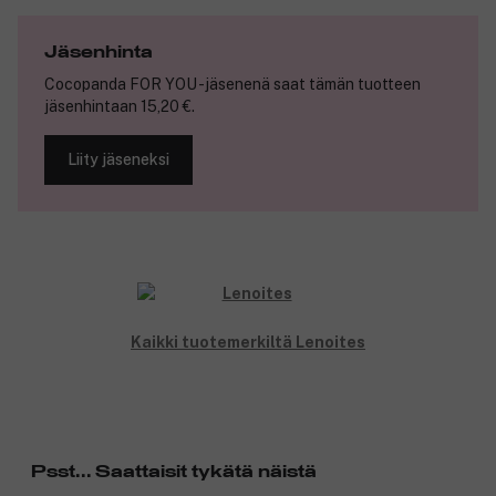
lopputuloksen.
Pisaranmuotoinen kärki, 0,5–1,5 mm.
Jäsenhinta
Mikä tekee siitä maagisen?
Cocopanda FOR YOU -jäsenenä saat tämän tuotteen
Helppo käyttää.
jäsenhintaan 15,20 €.
Antaa luonnollisen lopputuloksen.
Maaginen koostumus.
Liity jäseneksi
Tuotenumero:
3262647
Kaikki tuotemerkiltä Lenoites
Psst... Saattaisit tykätä näistä