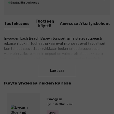
Saatavilla verkossa
Tuotteen
Tuotekuvaus
Ainesosat
Yksityiskohdat
käyttö
Invoguen Lash Beach Babe -irtoripset viimeistelevät upeasti
jokaisen lookin. Tuuheat ja kaarevat irtoripset ovat täydelliset,
kun tahdot saavuttaa tyylikkään lookin ja luoda supersöpön,
viehkeän vaikutelman. Irtoripset on valmistettu laadukkaista,
synteettisistä kuiduista, minkä ansiosta ne ovat pehmeän ja
Sulje
miellyttävän tuntuiset ja helpot kiinnittää. Ohut ja joustava
ripsinauha sulautuu huomaamattomasti luonnollisiin ripsiisi. Voit
Lue lisää
käyttää uudelleen käytettäviä irtoripsiä ripsivärin kanssa tai
ilman.
Käytä yhdessä näiden kanssa
Pakkaus sisältää kaksi paria PETA-hyväksyttyjä,
vegaaniystävällisiä irtoripsiä, joita ei ole testattu eläimillä.
Pakkaus ei sisällä liimaa.
Invogue
Eyelash Glue 7 ml
Tuotenumero:
3269166
-15%