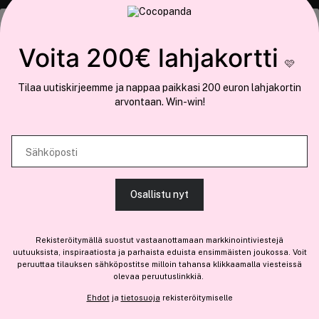
COCOPANDA.FI
Tämä sivusto käyttää evästeitä
Voita 200€ lahjakortti
Meistä
🩷
Käytämme evästeitä tarjoamamme sisällön ja mainosten
Liity jäseneksi
Tilaa uutiskirjeemme ja nappaa paikkasi 200 euron lahjakortin
räätälöimiseen, sosiaalisen median ominaisuuksien tukemiseen ja
arvontaan. Win-win!
kävijämäärämme analysoimiseen. Lisäksi jaamme sosiaalisen median,
mainosalan ja analytiikka-alan kumppaneillemme tietoja siitä, miten
käytät sivustoamme. Kumppanimme voivat yhdistää näitä tietoja muihin
Sähköposti
Olemme osa
Brandsdal Group AS
tietoihin, joita olet antanut heille tai joita on kerätty, kun olet käyttänyt
heidän palvelujaan.
Jos haluat henkilökohtaista neuvoa ammattitason hiustuotteista,
Osallistu nyt
klikkaa
tästä
.
SALLI KAIKKI EVÄSTEET
Rekisteröitymällä suostut vastaanottamaan markkinointiviestejä
uutuuksista, inspiraatiosta ja parhaista eduista ensimmäisten joukossa. Voit
peruuttaa tilauksen sähköpostitse milloin tahansa klikkaamalla viesteissä
olevaa peruutuslinkkiä.
NÄYTÄ TIEDOT
Ehdot
ja
tietosuoja
rekisteröitymiselle