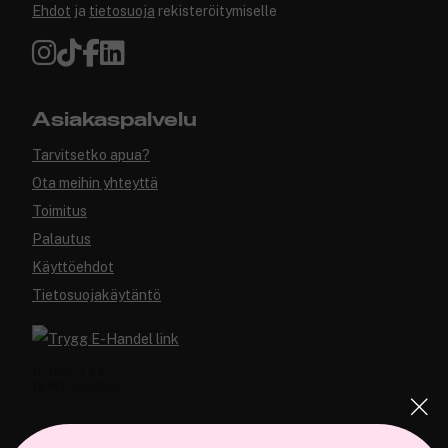
Ehdot
ja
tietosuoja
rekisteröitymiselle
Asiakaspalvelu
Tarvitsetko apua?
Ota meihin yhteyttä
Toimitus
Palautus
Käyttöehdot
Tietosuojakäytäntö