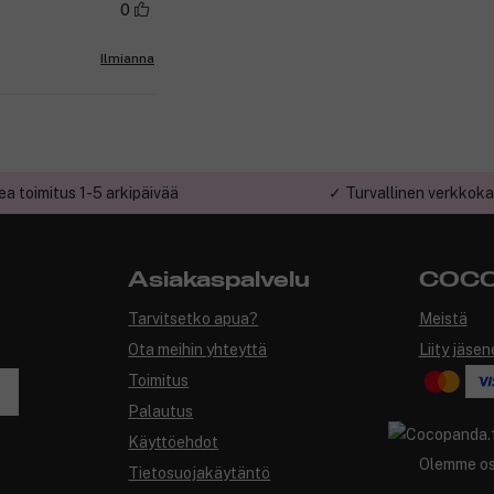
0
Ilmianna
a toimitus 1-5 arkipäivää
✓ Turvallinen verkkok
Asiakaspalvelu
COCO
Tarvitsetko apua?
Meistä
Ota meihin yhteyttä
Liity jäsen
Toimitus
Palautus
Käyttöehdot
Olemme o
Tietosuojakäytäntö