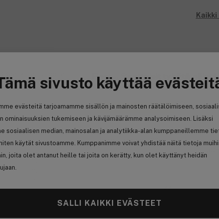
Kaikki
t sisäänkirjautuneena
Psst... Saattaisit tykätä näistä
Tämä sivusto käyttää evästeit
mme evästeitä tarjoamamme sisällön ja mainosten räätälöimiseen, sosiaal
Ansaitse 1,70 € bonusta
Os
n ominaisuuksien tukemiseen ja kävijämäärämme analysoimiseen. Lisäksi
e sosiaalisen median, mainosalan ja analytiikka-alan kumppaneillemme tie
(4)
 miten käytät sivustoamme. Kumppanimme voivat yhdistää näitä tietoja muih
(0)
hin, joita olet antanut heille tai joita on kerätty, kun olet käyttänyt heidän
(0)
ujaan.
(0)
(1)
(1133)
SALLI KAIKKI EVÄSTEET
An