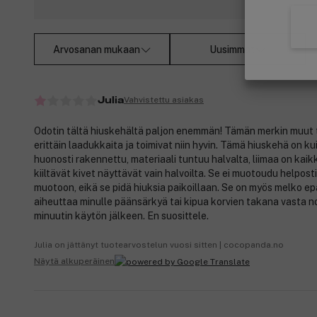
Arvosanan mukaan
Uusimmat
Vahvistettu asiakas
Julia
Odotin tältä hiuskehältä paljon enemmän! Tämän merkin muut 
erittäin laadukkaita ja toimivat niin hyvin. Tämä hiuskehä on kui
huonosti rakennettu, materiaali tuntuu halvalta, liimaa on kaikk
kiiltävät kivet näyttävät vain halvoilta. Se ei muotoudu helpost
muotoon, eikä se pidä hiuksia paikoillaan. Se on myös melko e
aiheuttaa minulle päänsärkyä tai kipua korvien takana vasta n
minuutin käytön jälkeen. En suosittele.
Julia on jättänyt tuotearvostelun vuosi sitten | cocopanda.no
Näytä alkuperäinen