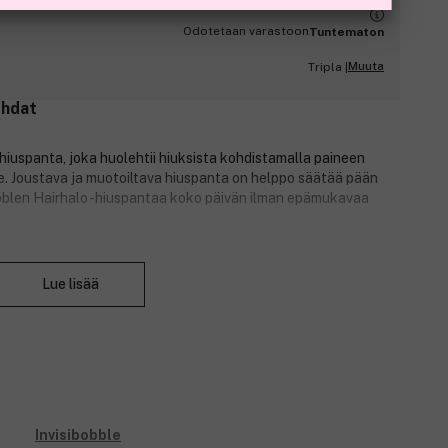
Odotetaan varastoon
Tuntematon
Muuta
Tripla |
ohdat
 hiuspanta, joka huolehtii hiuksista kohdistamalla paineen
e. Joustava ja muotoiltava hiuspanta on helppo säätää pään
obblen Hairhalo -hiuspantaa koko päivän ilman epämukavaa
Sulje
Lue lisää