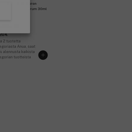
laic Acid 10 Hyaluron
ness Soothing Serum 30ml
enhinta:
9,65 €
20 €
a 2 tuotetta
egoriasta Anua, saat
 alennusta kaikista
egorian tuotteista