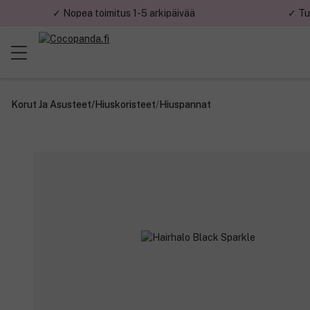
✓ Nopea toimitus 1-5 arkipäivää
✓ Tu
Tilaa 
Korut Ja Asusteet
/
Hiuskoristeet
/
Hiuspannat
Sähköposti
Rekisteröitymä
ensimmäisten 