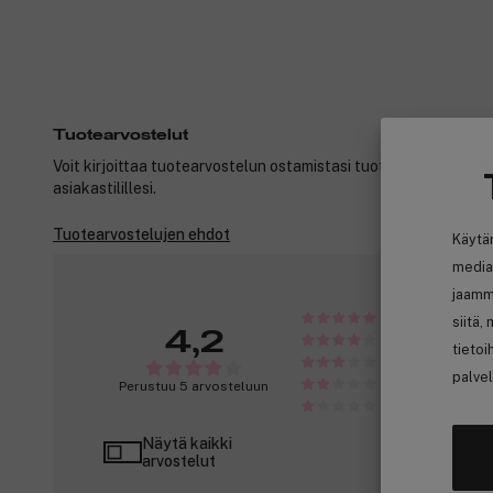
Tuotearvostelut
Voit kirjoittaa tuotearvostelun ostamistasi tuotteista, kun ole
asiakastilillesi.
Tuotearvostelujen ehdot
Käytä
media
jaamm
siitä,
4,2
tietoi
palvel
Perustuu 5 arvosteluun
Näytä kaikki
arvostelut