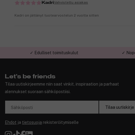
Vahvistettu asiakas
Kadri
Kadri on jättänyt tuotearvostelun 2 vuotta sitten
✓ Edulliset toimituskulut
✓ Nope
Let's be friends
Tilaa uutiskirjeemme niin saat vinkit, inspiraation ja parhaat
alennukset suoraan sähköpostiisi.
Tilaa uutiskirje
Sähköposti
Ehdot
ja
tietosuoja
rekisteröitymiselle