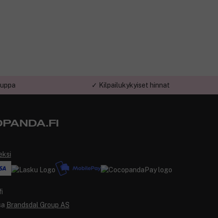
auppa
✓ Kilpailukykyiset hinnat
PANDA.FI
eksi
sa
Brandsdal Group AS