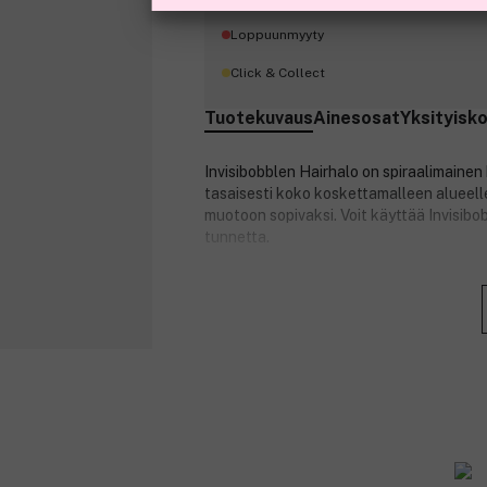
Loppuunmyyty
Click & Collect
Tuotekuvaus
Ainesosat
Yksityisk
Invisibobblen Hairhalo on spiraalimainen
tasaisesti koko koskettamalleen alueell
muotoon sopivaksi. Voit käyttää Invisib
tunnetta.
Tuotenumero:
3269370