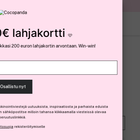
nnat
✓ Minimitilaus 29 €
in-win!
rhaista eduista
steissä olevaa
Tilaa ilmoitus