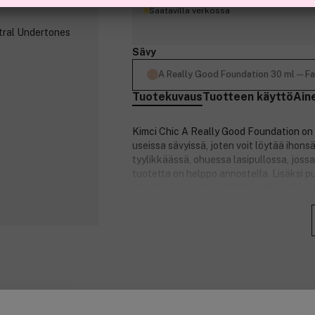
Saatavilla verkossa
Sävy
A Really Good Foundation 30 ml ─ Fa
Tuotekuvaus
Tuotteen käyttö
Ain
Kimci Chic A Really Good Foundation on 
useissa sävyissä, joten voit löytää ihons
tyylikkäässä, ohuessa lasipullossa, joss
tuotetta on helppo annostella. Lisäksi p
joka lisää ripauksen leikkisyyttä meikkiruti
Tuotenumero:
3270153