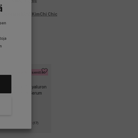
ä
 tuotemerkiltä KimChi Chic
isen
toja
in
ta 2, saat -25 % jäsenille
(17)