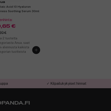
ua
laic Acid 10 Hyaluron
ness Soothing Serum 30ml
enhinta:
9,65 €
20 €
a 2 tuotetta
egoriasta Anua, saat
 alennusta kaikista
egorian tuotteista
auppa
✓ Kilpailukykyiset hinnat
PANDA.FI