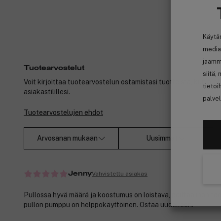
Käytä
media
jaamm
Tuotearvostelut
siitä,
Voit kirjoittaa tuotearvostelun ostamistasi tuotteista, kun ole
tietoi
asiakastilillesi.
palvel
Tuotearvostelujen ehdot
Arvosanan mukaan
Uusimmat
Vahvistettu asiakas
Jenny
Pullossa hyvä määrä ja koostumus on loistava, peittää ihon tode
pullon pumppu on helppokäyttöinen. Ostaa uudelleen.