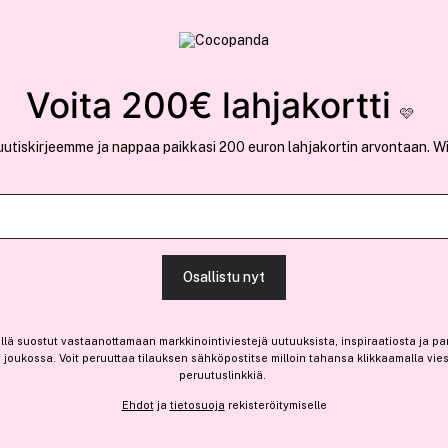
rvallinen verkkokauppa
✓ Kilpailukykyiset hi
Löydä suosikkisi 25.370 tuotteen joukosta..
Voita 200€ lahjakortti
🩷
uutiskirjeemme ja nappaa paikkasi 200 euron lahjakortin arvontaan. W
Ansaitse 10% bonusta
KimChi Chic
Osallistu nyt
A Really Good Foundation 3
Vain 1 varastossa
llä suostut vastaanottamaan markkinointiviestejä uutuuksista, inspiraatiosta ja pa
joukossa. Voit peruuttaa tilauksen sähköpostitse milloin tahansa klikkaamalla vie
30,55 €
peruutuslinkkiä.
30,55 € / kpl
Ehdot
ja
tietosuoja
rekisteröitymiselle