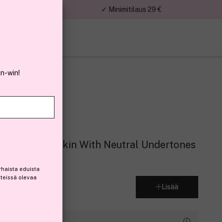
nnat
✓ Minimitilaus 29 €
in-win!
0 ml ─ Fair Skin With Neutral Undertones
rhaista eduista
steissä olevaa
Lisää