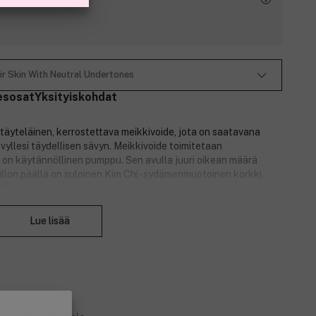
ir Skin With Neutral Undertones
esosat
Yksityiskohdat
täyteläinen, kerrostettava meikkivoide, jota on saatavana
ävyllesi täydellisen sävyn. Meikkivoide toimitetaan
a on käytännöllinen pumppu. Sen avulla juuri oikean määrä
ullon päällä on suloinen Kim Chi -sydämenmuotoinen korkki,
iniisi.
Sulje
Lue lisää