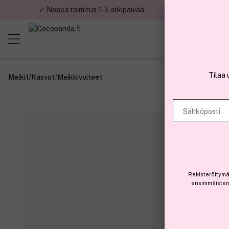
✓ Nopea toimitus 1-5 arkipäivää
✓ Tu
Tilaa 
Meikit
/
Kasvot
/
Meikkivoiteet
Sähköposti
Rekisteröitymä
ensimmäisten 