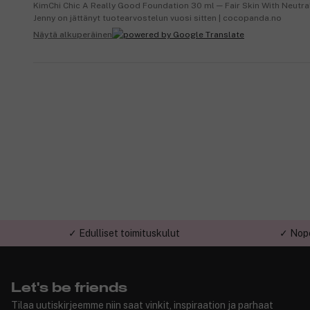
KimChi Chic A Really Good Foundation 30 ml ─ Fair Skin With Neutr
Jenny on jättänyt tuotearvostelun vuosi sitten | cocopanda.no
Näytä alkuperäinen
✓ Edulliset toimituskulut
✓ Nope
Let's be friends
Tilaa uutiskirjeemme niin saat vinkit, inspiraation ja parhaat