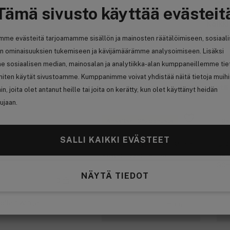
Tämä sivusto käyttää evästeit
Kaikki
mme evästeitä tarjoamamme sisällön ja mainosten räätälöimiseen, sosiaal
n ominaisuuksien tukemiseen ja kävijämäärämme analysoimiseen. Lisäksi
e sosiaalisen median, mainosalan ja analytiikka-alan kumppaneillemme tie
 miten käytät sivustoamme. Kumppanimme voivat yhdistää näitä tietoja muih
t sisäänkirjautuneena
Psst... Saattaisit tykätä näistä
hin, joita olet antanut heille tai joita on kerätty, kun olet käyttänyt heidän
ujaan.
Ansaitse 10% bonusta
Os
SALLI KAIKKI EVÄSTEET
NÄYTÄ TIEDOT
0
lla hyvin ja
(1133)