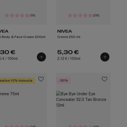
(19)
(28)
VEA
NIVEA
t Body & Face Cream 200ml
Creme 250 ml
,30 €
5,30 €
5 € / 100ml
2,12 € / 100ml
saitse 10% bonusta
-30%