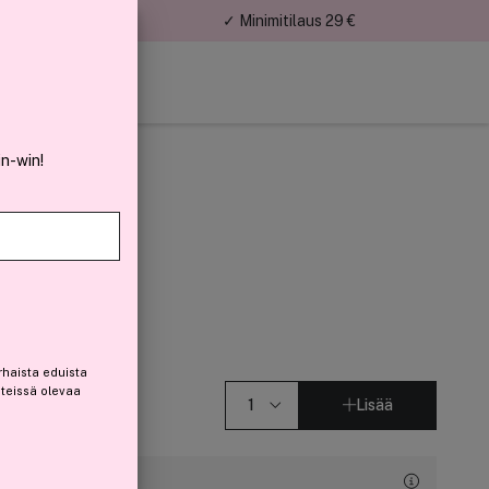
nnat
✓ Minimitilaus 29 €
in-win!
rhaista eduista
steissä olevaa
Lisää