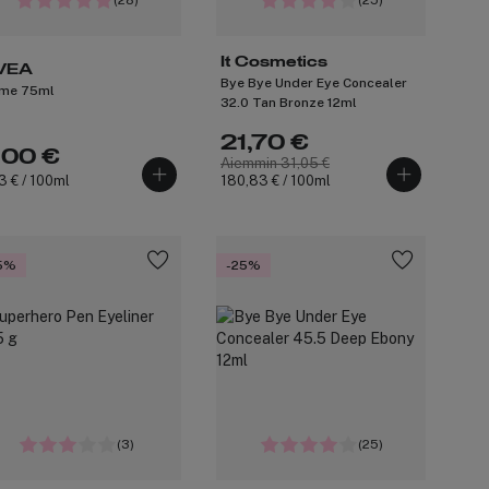
(28)
(25)
It Cosmetics
VEA
Bye Bye Under Eye Concealer
me 75ml
32.0 Tan Bronze 12ml
21,70 €
,00 €
Aiemmin 31,05 €
3 € / 100ml
180,83 € / 100ml
5%
-25%
(3)
(25)