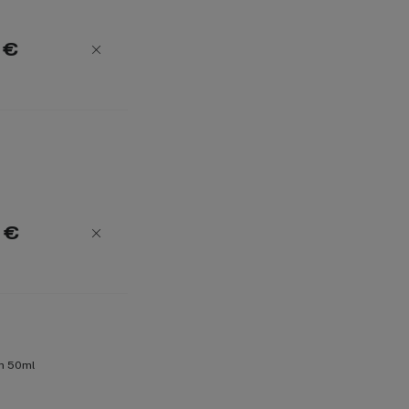
 €
 €
am 50ml