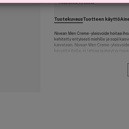
Saatavilla verkossa
Tuotekuvaus
Tuotteen käyttö
Ain
Nivean Men Creme -yleisvoide hoitaa ihoa
kehitetty erityisesti miehille ja sopii kasvo
kaivataan. Nivean Men Creme -yleisvoide o
kevyeltä iholla, ei tahraa ja imeytyy nope
vapailta radikaaleilta. Lisäksi yleisvoit
metallipakkauksena. Dermatologisesti t
Huom.
Vältä tuotteen joutumista silmiin.
Tuotteen hyödyt:
Kasvoille, vartalolle ja käsille.
Partahöylän terät liukuvat helposti
Suojaa ihoärsytykseltä ja tekee i
Vaikuttaa ihoärsytystä vastaan ja l
Tuotenumero:
3272765