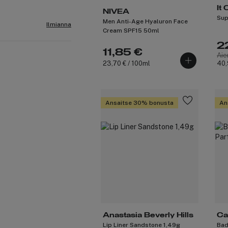
It
NIVEA
Sup
Men Anti-Age Hyaluron Face
Ilmianna
Cream SPF15 50ml
2
11,85 €
Aie
23,70 € / 100ml
40,
Ansaitse 30% bonusta
An
Anastasia Beverly Hills
Ca
Lip Liner Sandstone 1,49g
Bad