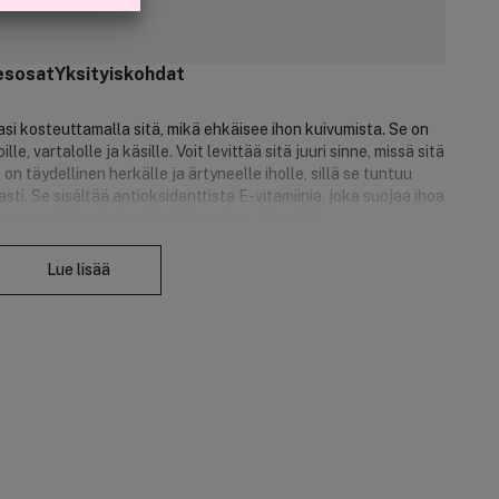
esosat
Yksityiskohdat
si kosteuttamalla sitä, mikä ehkäisee ihon kuivumista. Se on
ille, vartalolle ja käsille. Voit levittää sitä juuri sinne, missä sitä
n täydellinen herkälle ja ärtyneelle iholle, sillä se tuntuu
asti. Se sisältää antioksidanttista E-vitamiinia, joka suojaa ihoa
eessa on miellyttävä, miehekäs tuoksu. Kierrätä
Sulje
estattu.
Lue lisää
 ja tehokkaasti iholla.
hosta pehmeän tuntuisen.
ievittää sitä.