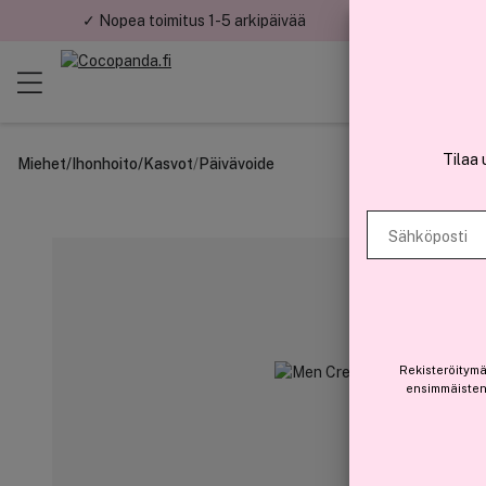
✓ Nopea toimitus 1-5 arkipäivää
✓ Tu
Tilaa 
Miehet
/
Ihonhoito
/
Kasvot
/
Päivävoide
Sähköposti
Rekisteröitymä
ensimmäisten 