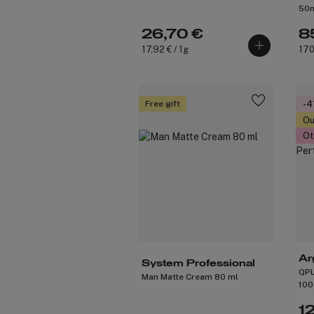
50
26,70 €
8
17,92 € / 1g
170
Free gift
-4
Ou
Ot
Ar
System Professional
QPL
Man Matte Cream 80 ml
100
1