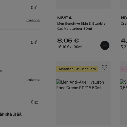
0
NIVEA
NI
Ilmianna
Men Sensitive Skin & Stubble
Cre
Gel Moisturiser 50ml
8,05 €
4
0
16,10 € / 100ml
5,3
Ansaitse 10% bonusta
-2
no
Ilmianna
0
n sitä lisää.