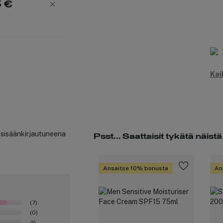
5 €
Kai
t sisäänkirjautuneena
Psst... Saattaisit tykätä näistä
Ansaitse 10% bonusta
An
(7)
(0)
(1)