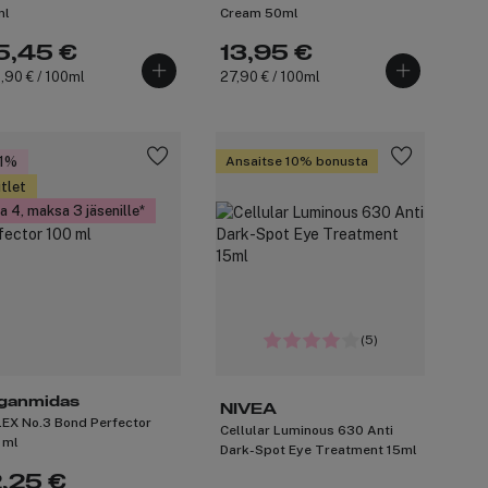
ml
Cream 50ml
5,45 €
13,95 €
,90 € / 100ml
27,90 € / 100ml
1%
Ansaitse 10% bonusta
tlet
a 4, maksa 3 jäsenille
(5)
ganmidas
NIVEA
EX No.3 Bond Perfector
Cellular Luminous 630 Anti
 ml
Dark-Spot Eye Treatment 15ml
2,25 €