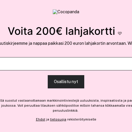
rvallinen verkkokauppa
✓ Kilpailukykyiset hi
Löydä suosikkisi 25.496 tuotteen joukosta..
Voita 200€ lahjakortti
🩷
uutiskirjeemme ja nappaa paikkasi 200 euron lahjakortin arvontaan. W
Ansaitse 10% bonusta
NIVEA
Osallistu nyt
Men Creme 150ml
(9)
Lue tuotearvosteluja (4)
llä suostut vastaanottamaan markkinointiviestejä uutuuksista, inspiraatiosta ja pa
5,25 €
joukossa. Voit peruuttaa tilauksen sähköpostitse milloin tahansa klikkaamalla vie
peruutuslinkkiä.
3,50 € / 100ml
Ehdot
ja
tietosuoja
rekisteröitymiselle