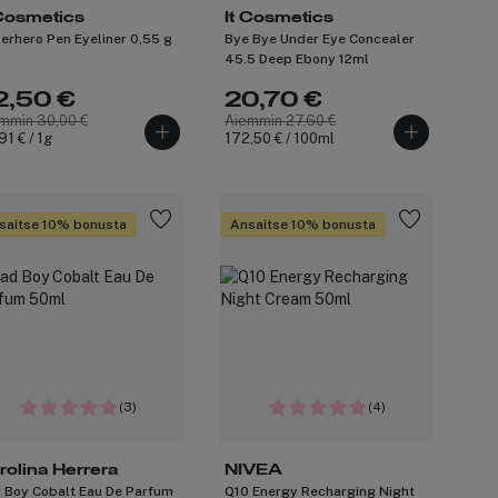
 Cosmetics
It Cosmetics
erhero Pen Eyeliner 0,55 g
Bye Bye Under Eye Concealer
45.5 Deep Ebony 12ml
2,50 €
20,70 €
mmin 30,00 €
Aiemmin 27,60 €
91 € / 1g
172,50 € / 100ml
saitse 10% bonusta
Ansaitse 10% bonusta
(3)
(4)
rolina Herrera
NIVEA
 Boy Cobalt Eau De Parfum
Q10 Energy Recharging Night