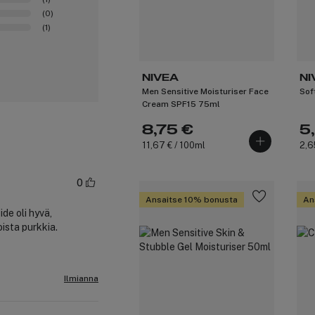
(0)
(1)
NIVEA
NI
Men Sensitive Moisturiser Face
Sof
Cream SPF15 75ml
8,75 €
5
11,67 € / 100ml
2,6
0
Ansaitse 10% bonusta
An
ide oli hyvä,
ista purkkia.
Ilmianna