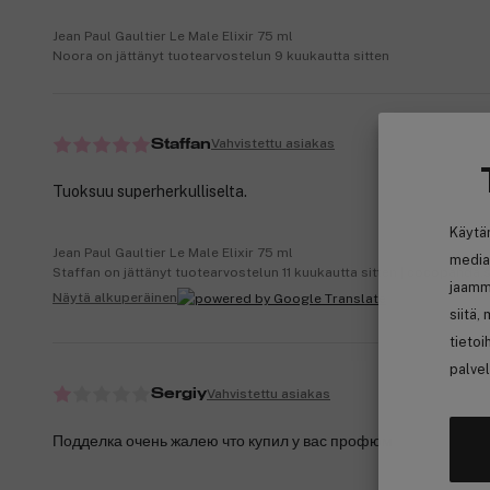
Jean Paul Gaultier Le Male Elixir 75 ml
Noora on jättänyt tuotearvostelun 9 kuukautta sitten
Vahvistettu asiakas
Staffan
Tuoksuu superherkulliselta.
Käytä
Jean Paul Gaultier Le Male Elixir 75 ml
media
Staffan on jättänyt tuotearvostelun 11 kuukautta sitten | cocopanda.
jaamm
Näytä alkuperäinen
siitä,
tietoi
palvel
Vahvistettu asiakas
Sergiy
Подделка очень жалею что купил у вас профюм