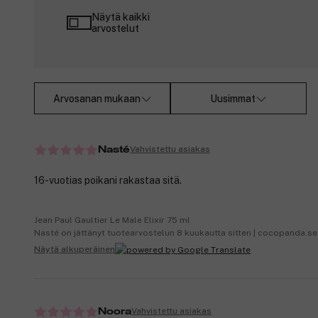
Näytä kaikki
arvostelut
Arvosanan mukaan
Uusimmat
Vahvistettu asiakas
Nasté
16-vuotias poikani rakastaa sitä.
Jean Paul Gaultier Le Male Elixir 75 ml
Nasté on jättänyt tuotearvostelun 8 kuukautta sitten | cocopanda.se
Näytä alkuperäinen
Vahvistettu asiakas
Noora