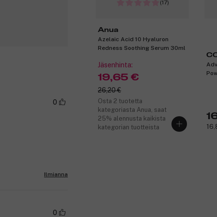
(17)
Anua
Azelaic Acid 10 Hyaluron
Redness Soothing Serum 30ml
C
Jäsenhinta:
Adv
Pow
19,65 €
26,20 €
Osta 2 tuotetta
0
kategoriasta Anua, saat
1
25% alennusta kaikista
16,
kategorian tuotteista
Ilmianna
0