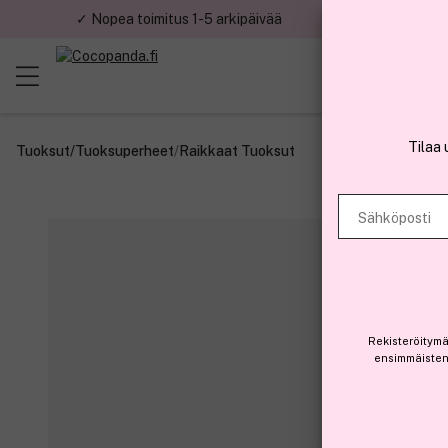
✓ Nopea toimitus 1-5 arkipäivää
✓ Tu
Tilaa 
Tuoksut
/
Tuoksuperheet
/
Raikkaat Tuoksut
Sähköposti
Rekisteröitymä
ensimmäisten 