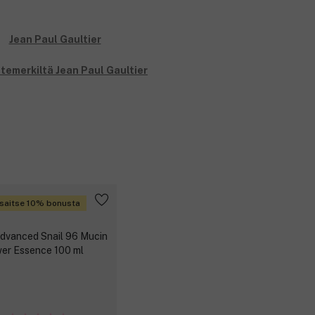
aromista meripihkaisen eliksiiriä riittää sytyttämään aistit
s syntyy. Intensiivinen iholla. Auringonpaisteinen trooppinen
entelia. Kiihottavan labdanumin eläimellinen magnetismi.
. Nyt olet valmis! Sulat halusta.
otemerkiltä Jean Paul Gaultier
saitse 10% bonusta