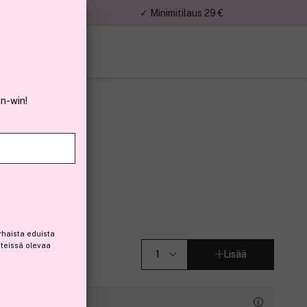
nnat
✓ Minimitilaus 29 €
in-win!
tier
3)
rhaista eduista
steissä olevaa
Lisää