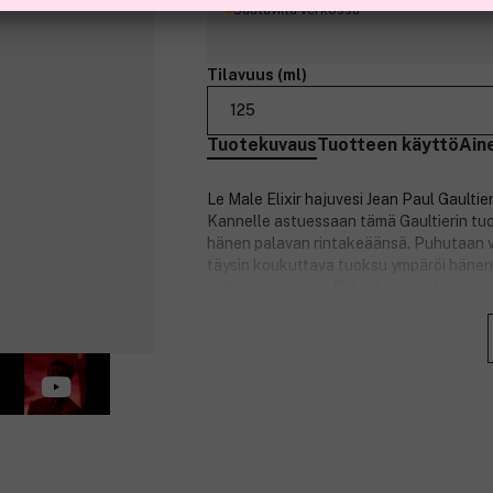
Saatavilla verkossa
Tilavuus (ml)
125
Tuotekuvaus
Tuotteen käyttö
Ain
Le Male Elixir hajuvesi Jean Paul Gaultier
Kannelle astuessaan tämä Gaultierin tuoks
hänen palavan rintakeäänsä. Puhutaan v
täysin koukuttava tuoksu ympäröi hänen k
hallitsemattomia. Palat halusta tätä sensu
läpinäkyvän ruskean merimiespuseronsa 
Ikonisen pakkauksen lämmöstä tämä ylvä
Intohimoinen metalli. Sively elegantilla k
täynnä tätä intensiivistä ja arvokasta eli
kullanraitojen koristamaa vartaloa. Hä
kohoava vartalo hehkuu sensuaalista ve
kuparinvärisenä auringonlaskussa. Älä ko