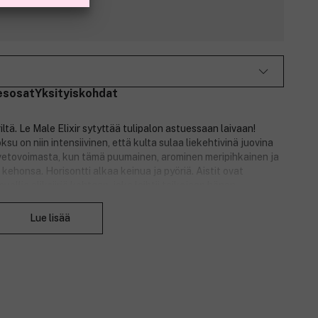
esosat
Yksityiskohdat
iltä. Le Male Elixir sytyttää tulipalon astuessaan laivaan!
u on niin intensiivinen, että kulta sulaa liekehtivinä juovina
etovoimasta, kun tämä puumainen, arominen meripihkainen ja
ehonsa. Horisontti alkaa keinua ja pyöriä. Aistit ovat
ellia eliksiiriä kohtaan, joka loihtii taikojaan hänen
Sulje
alla.
Lue lisää
s merimies huokuu karismaa Gaultierin miestenmallistossa.
ullan ja ruskean sävyisillä väreillä. Hänen ylellisyytensä
on
ksiiriä. Ihaile tämän merimiehen intohimoista maskuliinisuutta ja
nen läpinäkyvässä meripihkanvärisessä merimiespaidassaan
tovoimaa. Mutta varo hänen ihoaan, joka hohtaa
ske siihen – palat!