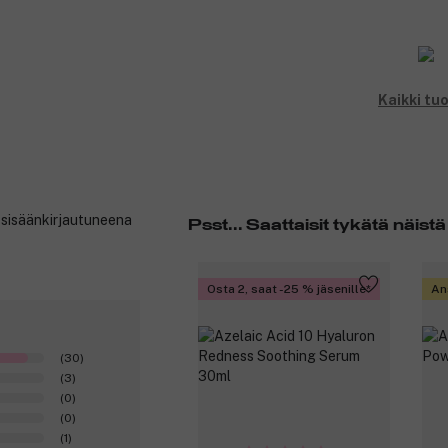
Vain yksi palava suihkaus tätä puumaista, 
tuleen siihen pisteeseen, jossa riippuvuu
tonkapapu houkuttelee legendaarista lav
Räjähdys raikasta minttua ja bergamottia
Tuoksuvivahteet:
Kaikki tu
Ensituoksu: Tonkapapu.
Sydäntuoksu: Laventeli.
Pohjatuoksu: Benzoiini.
Tuotenumero:
3275389
t sisäänkirjautuneena
Psst... Saattaisit tykätä näistä
Osta 2, saat -25 % jäsenille
An
(30)
(3)
(0)
(0)
(1)