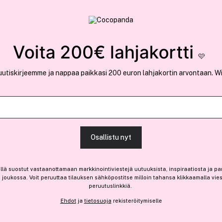
rvallinen verkkokauppa
✓ Kilpailukykyiset hi
Löydä suosikkisi 25.376 tuotteen joukosta..
Voita 200€ lahjakortti
🩷
uutiskirjeemme ja nappaa paikkasi 200 euron lahjakortin arvontaan. W
Ansaitse 10% bonusta
Jean Paul Gaul
Osallistu nyt
Le Male Elixir 125 ml
(34)
Lue tuotearvosteluja (2
llä suostut vastaanottamaan markkinointiviestejä uutuuksista, inspiraatiosta ja pa
128,80 €
joukossa. Voit peruuttaa tilauksen sähköpostitse milloin tahansa klikkaamalla vie
peruutuslinkkiä.
56,00 € / 1ml
Ehdot
ja
tietosuoja
rekisteröitymiselle