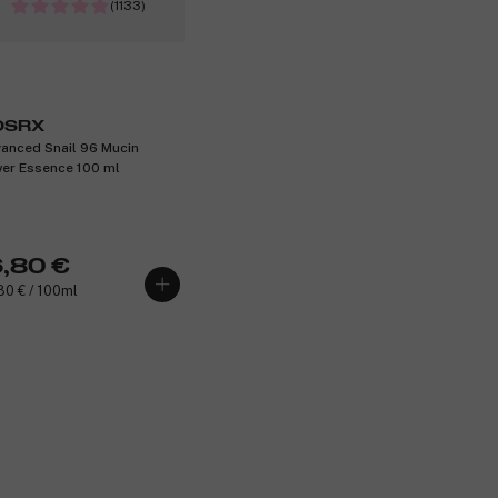
(1133)
OSRX
anced Snail 96 Mucin
er Essence 100 ml
6,80 €
80 € / 100ml