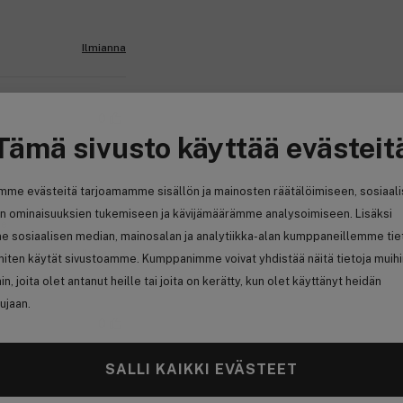
Ilmianna
0
Tämä sivusto käyttää evästeit
mme evästeitä tarjoamamme sisällön ja mainosten räätälöimiseen, sosiaal
n ominaisuuksien tukemiseen ja kävijämäärämme analysoimiseen. Lisäksi
se
e sosiaalisen median, mainosalan ja analytiikka-alan kumppaneillemme tie
Ilmianna
 miten käytät sivustoamme. Kumppanimme voivat yhdistää näitä tietoja muih
hin, joita olet antanut heille tai joita on kerätty, kun olet käyttänyt heidän
ujaan.
0
SALLI KAIKKI EVÄSTEET