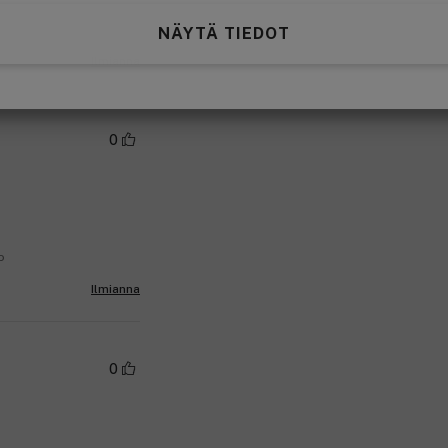
NÄYTÄ TIEDOT
Ilmianna
0
o
Ilmianna
0