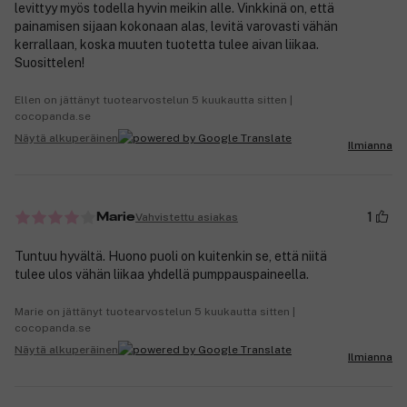
levittyy myös todella hyvin meikin alle. Vinkkinä on, että
painamisen sijaan kokonaan alas, levitä varovasti vähän
kerrallaan, koska muuten tuotetta tulee aivan liikaa.
Suosittelen!
Ellen on jättänyt tuotearvostelun 5 kuukautta sitten |
cocopanda.se
Näytä alkuperäinen
Ilmianna
1
Vahvistettu asiakas
Marie
Tuntuu hyvältä. Huono puoli on kuitenkin se, että niitä
tulee ulos vähän liikaa yhdellä pumppauspaineella.
Marie on jättänyt tuotearvostelun 5 kuukautta sitten |
cocopanda.se
Näytä alkuperäinen
Ilmianna