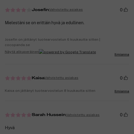
0
Vahvistettu asiakas
Josefin
Mielestäni se on erittäin hyvä ja edullinen.
Josefin on jättänyt tuotearvostelun 6 kuukautta sitten |
cocopanda.se
Näytä alkuperäinen
Ilmianna
0
Vahvistettu asiakas
Kaisa
Kaisa on jättänyt tuotearvostelun 8 kuukautta sitten
Ilmianna
0
Vahvistettu asiakas
Sarah Hussein
Hyvä