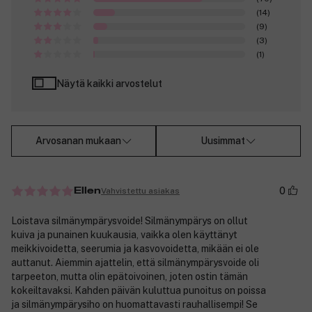
(14)
(9)
(3)
(1)
Näytä kaikki arvostelut
Arvosanan mukaan
Uusimmat
0
Vahvistettu asiakas
Ellen
Loistava silmänympärysvoide! Silmänympärys on ollut
kuiva ja punainen kuukausia, vaikka olen käyttänyt
meikkivoidetta, seerumia ja kasvovoidetta, mikään ei ole
auttanut. Aiemmin ajattelin, että silmänympärysvoide oli
tarpeeton, mutta olin epätoivoinen, joten ostin tämän
kokeiltavaksi. Kahden päivän kuluttua punoitus on poissa
ja silmänympärysiho on huomattavasti rauhallisempi! Se