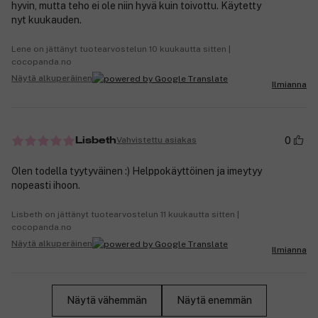
hyvin, mutta teho ei ole niin hyvä kuin toivottu. Käytetty
nyt kuukauden.
Lene on jättänyt tuotearvostelun 10 kuukautta sitten |
cocopanda.no
Näytä alkuperäinen
Ilmianna
0
Vahvistettu asiakas
Lisbeth
Olen todella tyytyväinen :) Helppokäyttöinen ja imeytyy
nopeasti ihoon.
Lisbeth on jättänyt tuotearvostelun 11 kuukautta sitten |
cocopanda.no
Näytä alkuperäinen
Ilmianna
Näytä vähemmän
Näytä enemmän