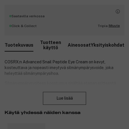
Saatavilla verkossa
Muuta
Click & Collect
Tripla |
Tuotteen
Tuotekuvaus
Ainesosat
Yksityiskohdat
käyttö
COSRX:n Advanced Snail Peptide Eye Cream on kevyt,
kosteuttava ja nopeasti imeytyvä silmänympärysvoide, joka
heleyttää silmänympärysihoa.
Silmänympärysvoiteen koostumus sisältää etanan eritteestä
suodatettua uutetta, joka kiinteyttää ihoa ja vähentää tummia
Sulje
silmänalusia.
Lue lisää
Se sopii kaikille ihotyypeille, jopa kaikkein herkimmille.
Käytä yhdessä näiden kanssa
Tuotenumero:
3277218