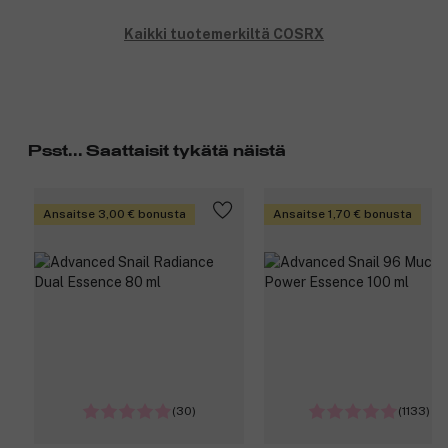
Kaikki tuotemerkiltä COSRX
Psst... Saattaisit tykätä näistä
Ansaitse 3,00 € bonusta
Ansaitse 1,70 € bonusta
(30)
(1133)