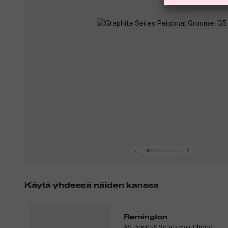
Käytä yhdessä näiden kanssa
Remington
X5 Power-X Series Hair Clipper