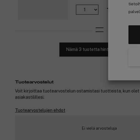
tietoi
13,60 €
En
palvel
Nämä 3 tuotetta hintaan 114,10 €
Tuotearvostelut
Voit kirjoittaa tuotearvostelun ostamistasi tuotteista, kun ole
asiakastilillesi.
Tuotearvostelujen ehdot
Ei vielä arvosteluja