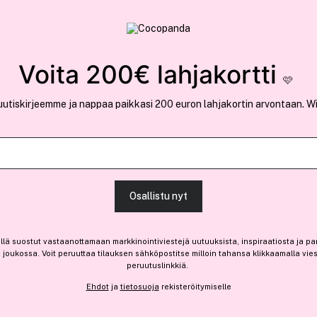
rvallinen verkkokauppa
✓ Kilpailukykyiset hi
Löydä suosikkisi 25.550 tuotteen joukosta..
Voita 200€ lahjakortti
🩷
uutiskirjeemme ja nappaa paikkasi 200 euron lahjakortin arvontaan. W
Ansaitse 10% bonusta
Remington
Osallistu nyt
Graphite Series Personal 
Vain 5 varastossa
llä suostut vastaanottamaan markkinointiviestejä uutuuksista, inspiraatiosta ja pa
joukossa. Voit peruuttaa tilauksen sähköpostitse milloin tahansa klikkaamalla vie
60,40 €
peruutuslinkkiä.
19,75 € / 1kg
Ehdot
ja
tietosuoja
rekisteröitymiselle