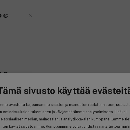
Neljän tunnin latausaika.
90 minuutin käyttöaika.
0 €
Täysin vesitiivis.
Kaksi LED-merkkivaloa.
Säilytyspussi.
Lisävarusteet:
Trimmeri hiuksille ja parralle.
Pystysuora, kaksipuoleinen nenäk
TST-tarkkuustrimmeri.
Minikokoinen, teräverkollinen par
Vartalotrimmeri, jossa on 0,5, 3, 6
0 €
Säädettävä kampa (2–20 mm).
Kiinteät kammat: 1,5 ja 3 mm.
Tämä sivusto käyttää evästeit
Tuotenumero:
3280091
mme evästeitä tarjoamamme sisällön ja mainosten räätälöimiseen, sosiaal
n ominaisuuksien tukemiseen ja kävijämäärämme analysoimiseen. Lisäksi
e sosiaalisen median, mainosalan ja analytiikka-alan kumppaneillemme tie
 miten käytät sivustoamme. Kumppanimme voivat yhdistää näitä tietoja muih