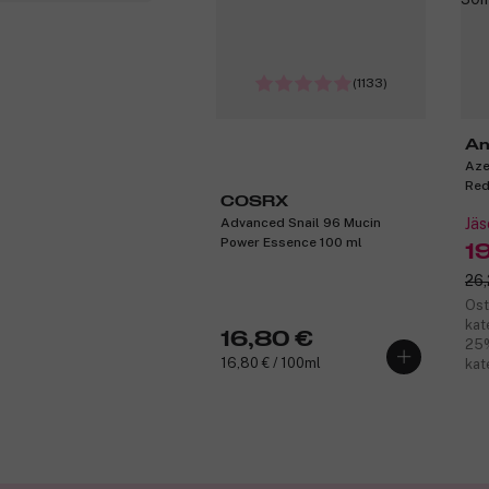
(1133)
An
Aze
Red
COSRX
Advanced Snail 96 Mucin
Jäs
Power Essence 100 ml
1
26,
Ost
kat
16,80 €
25%
16,80 € / 100ml
kat