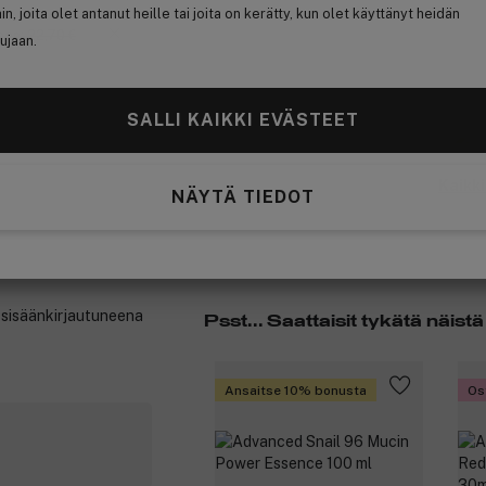
hin, joita olet antanut heille tai joita on kerätty, kun olet käyttänyt heidän
nen: 22,70 €
ujaan.
SALLI KAIKKI EVÄSTEET
Kaikk
NÄYTÄ TIEDOT
t sisäänkirjautuneena
Psst... Saattaisit tykätä näistä
Ansaitse 10% bonusta
Os