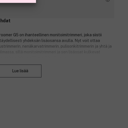
ohdat
omer G5 on ihanteellinen monitoimitrimmeri, joka siistii
täydellisesti yhdeksän lisäosansa avulla. Nyt voit ottaa
strimmerin, nenäkarvatrimmerin, pulisonkitrimmerin ja yhtä ja
lmassa, sillä monitoimitrimmeri ja sen lisäosat kulkevat
pussissa, joka sisältyy pakkaukseen.
Sulje
kuttava 90 minuutin käyttöaika, minkä ansiosta sinulla on
Lue lisää
ä varpaisiin. Graphite G5 on täysin vesitiivis, joten voi ottaa
elposti ja nopeasti. Vedenkestävien terien ansiosta
ja voit pitää sen huippukunnossa käyttökertojen välissä.
itetut terät antavat erittäin sileän lopputuloksen ja tekevät
emuksen.
lyttävät terät.