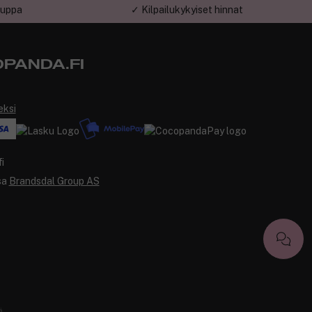
auppa
✓ Kilpailukykyiset hinnat
PANDA.FI
eksi
sa
Brandsdal Group AS
ä
.