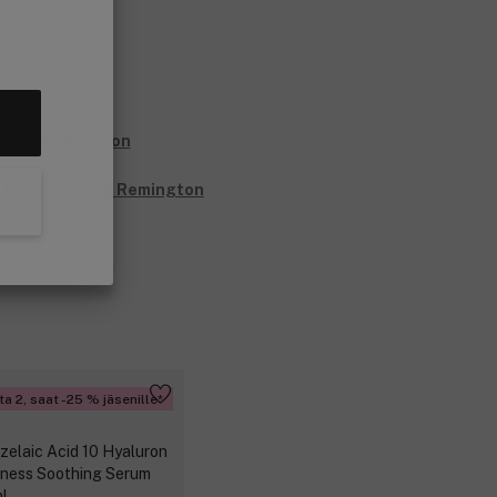
i tuotemerkiltä Remington
ta 2, saat -25 % jäsenille