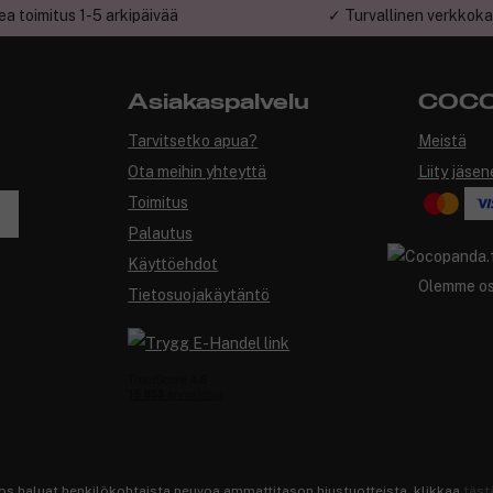
a toimitus 1-5 arkipäivää
✓ Turvallinen verkkok
Asiakaspalvelu
COCO
Tarvitsetko apua?
Meistä
Ota meihin yhteyttä
Liity jäsen
Toimitus
Palautus
Käyttöehdot
Olemme o
Tietosuojakäytäntö
os haluat henkilökohtaista neuvoa ammattitason hiustuotteista, klikkaa
täst