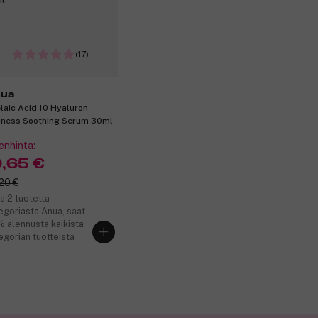
(17)
ua
laic Acid 10 Hyaluron
ness Soothing Serum 30ml
enhinta:
9,65 €
20 €
a 2 tuotetta
egoriasta Anua, saat
 alennusta kaikista
egorian tuotteista