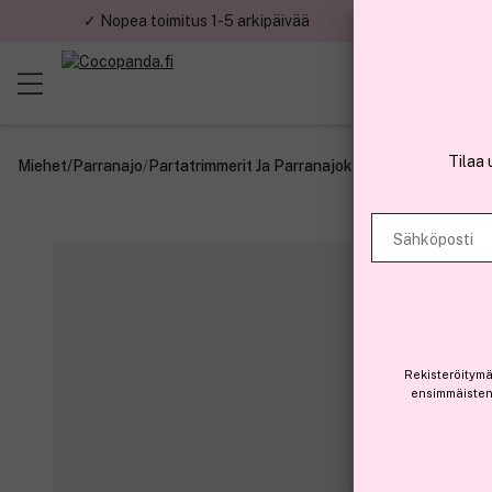
✓ Nopea toimitus 1-5 arkipäivää
✓ Tu
Tilaa 
Miehet
/
Parranajo
/
Partatrimmerit Ja Parranajokoneet
Sähköposti
Rekisteröitymä
ensimmäisten 