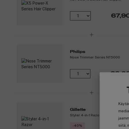
67,9
Philips
Nose Trimmer Series NT5000
32,6
Käytä
Gillette
media
Styler 4-in-1 Razor
jaamm
siitä,
-40%