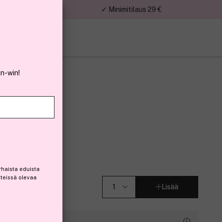
nnat
✓ Minimitilaus 29 €
in-win!
Groomer G5
rhaista eduista
steissä olevaa
Lisää