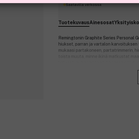
Saatavilla verkossa
Tuotekuvaus
Ainesosat
Yksityisk
Remingtonin Graphite Series Personal Gro
hiukset, parran ja vartalon karvoituksen 
mukaasi partakoneen, partatrimmerin, hiu
toista muuta, minne ikinä matkustat maai
helposti mukanasi laadukkaassa säilytys
Graphite G5 -monitoimitrimmerissä on vai
runsaasti aikaa siistiä karvoituksesi pääst
sen mukaasi suihkuun ja hoitaa homman h
monitoimitrimmeri on vaivaton puhdistaa 
Itsestään teroittuvat ja grafiitilla pinno
karvojen siistimisestä miellyttävän kok
Tuotteen hyödyt:
Grafiitilla pinnoitetut, erittäin miel
Itsestään teroittuvat terät.
Johdoton.