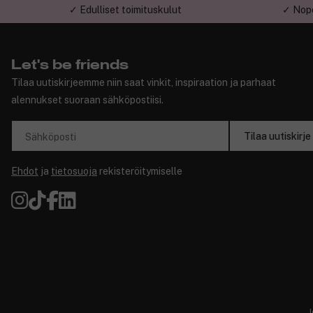
✓ Edulliset toimituskulut
✓ Nope
Let's be friends
Tilaa uutiskirjeemme niin saat vinkit, inspiraation ja parhaat
alennukset suoraan sähköpostiisi.
Tilaa uutiskirje
Sähköposti
Ehdot
ja
tietosuoja
rekisteröitymiselle
J