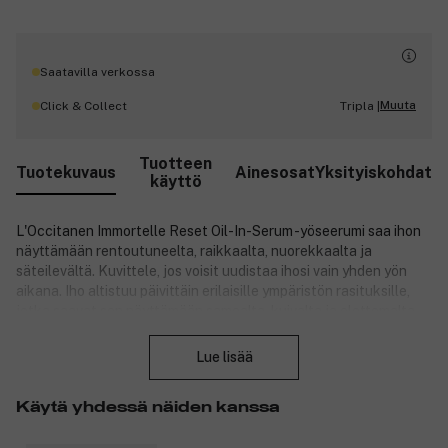
Saatavilla verkossa
Muuta
Click & Collect
Tripla |
Tuotteen
Tuotekuvaus
Ainesosat
Yksityiskohdat
käyttö
L'Occitanen Immortelle Reset Oil-In-Serum -yöseerumi saa ihon
näyttämään rentoutuneelta, raikkaalta, nuorekkaalta ja
säteilevältä. Kuvittele, jos voisit uudistaa ihosi vain yhden yön
aikana. Iho altistuu päivittäin erilaisille ympäristön rasituksille,
jotka saavat sen näyttämään samealta, kuivalta ja elottomalta.
Sulje
Tarjoa ihollesi hoivaa yön ajaksi, jolloin ihon uudistuminen
tapahtuu tehokkaimmin. Yöseerumi levitetään ennen
Lue lisää
nukkumaanmenoa, jotta ihosi näyttää levänneeltä vain yhden yön
jälkeen.
Käytä yhdessä näiden kanssa
Tuotenumero:
3282342