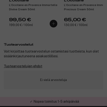
L'Occitane
L'Occitane
L’Occitane en Provence Immortelle
L’Occitane en Provence Immort
Divine Cream 50ml
Precious Cream 50ml
99,50 €
65,00 €
199,00 € / 100ml
130,00 € / 100ml
Tuotearvostelut
Voit kirjoittaa tuotearvostelun ostamistasi tuotteista, kun olet
sisäänkirjautuneena asiakastilillesi.
Tuotearvostelujen ehdot
Ei vielä arvosteluja
✓ Nopea toimitus 1-5 arkipäivää