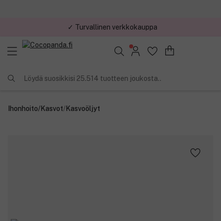
✓ Turvallinen verkkokauppa
✓ Kilpailukykyiset hinnat
Löydä suosikkisi 25.514 tuotteen joukosta..
Ihonhoito
/
Kasvot
/
Kasvoöljyt