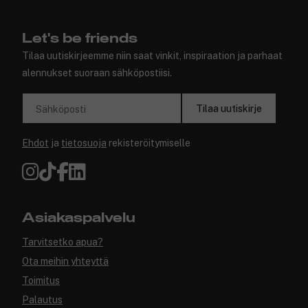
✓ Turvallinen verkkokauppa
Let's be friends
Tilaa uutiskirjeemme niin saat vinkit, inspiraation ja parhaat
alennukset suoraan sähköpostiisi.
Tilaa uutiskirje
Sähköposti
Ehdot
ja
tietosuoja
rekisteröitymiselle
Asiakaspalvelu
Tarvitsetko apua?
Ota meihin yhteyttä
Toimitus
Palautus