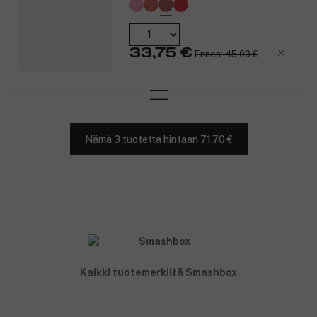
Suojaa ihoa ympäristön haittavaikutuksilta, kuten
saasteilta ja siniseltä valolta.
Dermatologisesti testattu.
33,75 €
Ennen: 45,00 €
Ei aiheuta aknea.
Se sopii kaikille ihotyypeille.
Tuote on vegaaninen eikä sitä ole testattu eläimillä.
Tuotenumero:
3283257
Nämä 3 tuotetta hintaan 71,70 €
Kaikki tuotemerkiltä Smashbox