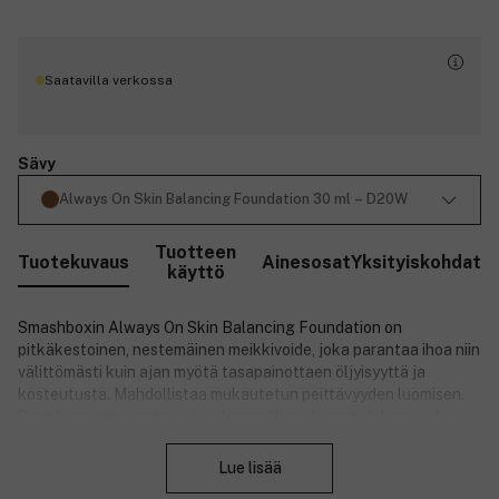
Saatavilla verkossa
Sävy
Always On Skin Balancing Foundation 30 ml – D20W
Tuotteen
Tuotekuvaus
Ainesosat
Yksityiskohdat
käyttö
Smashboxin Always On Skin Balancing Foundation on
pitkäkestoinen, nestemäinen meikkivoide, joka parantaa ihoa niin
välittömästi kuin ajan myötä tasapainottaen öljyisyyttä ja
kosteutusta. Mahdollistaa mukautetun peittävyyden luomisen.
Saat huomattavan tasaisen, luonnollisen lopputuloksen, joka
Sulje
kestää kauniina 16 tuntia.
Lue lisää
Nestemäinen meikkivoide sisältää Smashboxin Balance Boost
Complex -yhdisteen hyaluronihapolla, joka antaa välitöntä ja 24