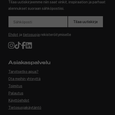
Tilaa uutiskirjeemme niin saat vinkit, inspiraation ja parhaat
alennukset suoraan sähköpostiisi.
Tilaa uutiskirje
Sähköposti
Ehdot
ja
tietosuoja
rekisteröitymiselle
Asiakaspalvelu
Tarvitsetko apua?
Ota meihin yhteyttä
Toimitus
Palautus
Käyttöehdot
Tietosuojakäytäntö