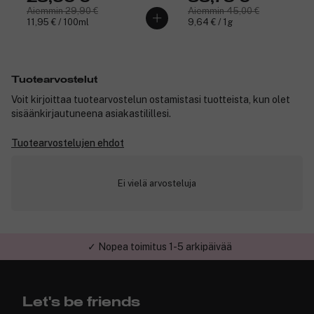
Aiemmin 29,90 €
Aiemmin 45,00 €
11,95 € / 100ml
9,64 € / 1g
Tuotearvostelut
Voit kirjoittaa tuotearvostelun ostamistasi tuotteista, kun olet
sisäänkirjautuneena asiakastilillesi.
Tuotearvostelujen ehdot
Ei vielä arvosteluja
✓ Nopea toimitus 1-5 arkipäivää
✓ Turvallinen verkkokauppa
Let's be friends