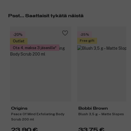
Psst... Saattaisit tykätä näistä
-20%
-25%
Free gift
Outlet
Ota 4, maksa 3 jäsenille
Origins
Bobbi Brown
Peace Of Mind Exfoliating Body
Blush 3,5 g – Matte Slopes
Scrub 200 ml
23,90 €
33,75 €