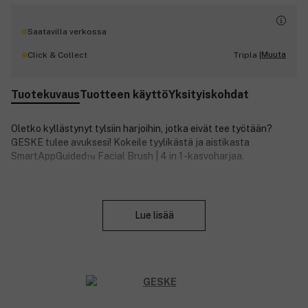
Saatavilla verkossa
Muuta
Click & Collect
Tripla |
Tuotekuvaus
Tuotteen käyttö
Yksityiskohdat
Oletko kyllästynyt tylsiin harjoihin, jotka eivät tee työtään?
GESKE tulee avuksesi! Kokeile tyylikästä ja aistikasta
SmartAppGuided™ Facial Brush | 4 in 1 -kasvoharjaa.
Sulje
Facial Brush 4 in 1 on varustettu seuraavilla ominaisuuksilla:
Lue lisää
Huippuluokan tekoälyteknologian avulla toimiva Skin
Scan & Personal Routine Guide, jonka ansiosta saat
parhaan hyödyn laitteestasi.
Ultra Hygienic Deep Cleansing Technology, joka tekee
ihosta hehkuvan ja virheettömän.
Super Soft & Flexible Silicone Tips -silikonikärjet