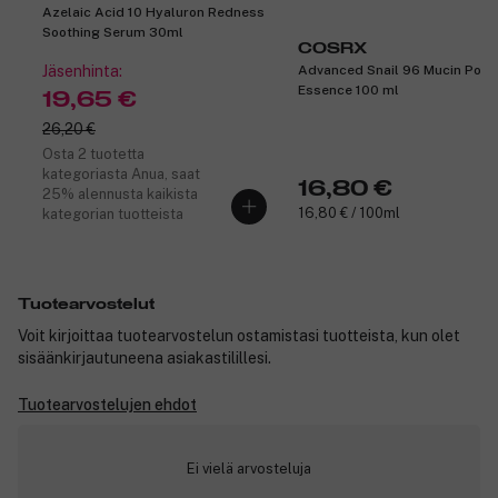
sopivat täydellisesti ihosi tarpeisiin. Aseta ihonhoitotavoitteesi ja
Azelaic Acid 10 Hyaluron Redness
seuraa tuhansia video-oppaita saadaksesi parhaan hyödyn
Soothing Serum 30ml
laitteestasi. Koe jotain ennennäkemätöntä ja seuraa GESKEssä,
COSRX
kuinka ihostasi tulee pikkuhiljaa silminnähtävän virheetön.
Jäsenhinta:
Advanced Snail 96 Mucin Powe
Essence 100 ml
19,65 €
26,20 €
Kuulostaako liian hyvältä ollakseen totta? Kysy vaikka ELLE-
Osta 2 tuotetta
lehden muoti- ja kauneusguruilta, jotka ovat nimenneet GESKEn
kategoriasta Anua, saat
16,80 €
parhaaksi kauneusinnovaatioksi. Se on taattu merkki siitä,
25% alennusta kaikista
GESKE tietää kaiken kauneustekniikasta. Oletko kokoamassa
16,80 € / 100ml
kategorian tuotteista
täydellistä kauneudenhoitopakkausta? Älä sitten odottele enää,
vaan hanki GESKE Facial Brush | 4 in 1 -kasvoharja jo tänään ja
lisää se ihonhoitotuotteisiisi.
Tuotearvostelut
Tuotenumero:
3286936
Voit kirjoittaa tuotearvostelun ostamistasi tuotteista, kun olet
sisäänkirjautuneena asiakastilillesi.
Tuotearvostelujen ehdot
Ei vielä arvosteluja