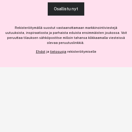
heidän palvelujaan.
Jos haluat henkilökohtaista neuvoa ammattitason hiustuotteista,
Osallistu nyt
klikkaa
tästä
.
SALLI KAIKKI EVÄSTEET
Rekisteröitymällä suostut vastaanottamaan markkinointiviestejä
uutuuksista, inspiraatiosta ja parhaista eduista ensimmäisten joukossa. Voit
peruuttaa tilauksen sähköpostitse milloin tahansa klikkaamalla viesteissä
olevaa peruutuslinkkiä.
NÄYTÄ TIEDOT
13,15 €
Ehdot
ja
tietosuoja
rekisteröitymiselle
Lisää
3,98 € / 1g