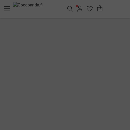
Löydä suosikkisi 25.368 tuotteen joukosta..