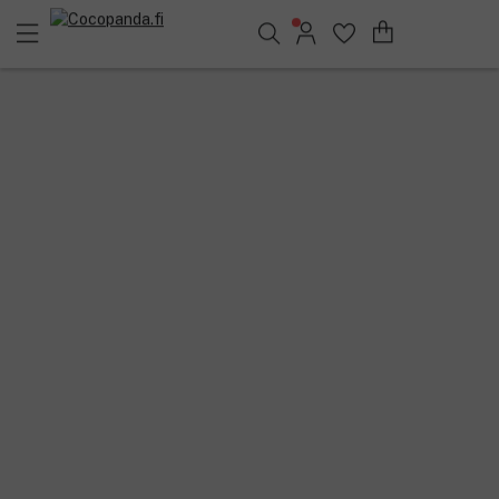
Löydä suosikkisi 25.358 tuotteen joukosta..