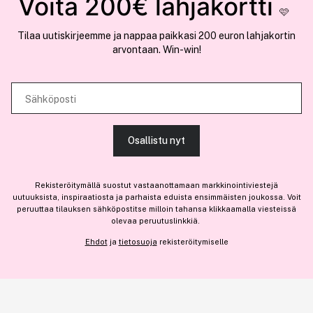
Voita 200€ lahjakortti
Meistä
🩷
Käytämme evästeitä tarjoamamme sisällön ja mainosten
Liity jäseneksi
Tilaa uutiskirjeemme ja nappaa paikkasi 200 euron lahjakortin
räätälöimiseen, sosiaalisen median ominaisuuksien tukemiseen ja
arvontaan. Win-win!
kävijämäärämme analysoimiseen. Lisäksi jaamme sosiaalisen median,
mainosalan ja analytiikka-alan kumppaneillemme tietoja siitä, miten
käytät sivustoamme. Kumppanimme voivat yhdistää näitä tietoja muihin
Sähköposti
Olemme osa
Brandsdal Group AS
tietoihin, joita olet antanut heille tai joita on kerätty, kun olet käyttänyt
heidän palvelujaan.
Jos haluat henkilökohtaista neuvoa ammattitason hiustuotteista,
Osallistu nyt
klikkaa
tästä
.
SALLI KAIKKI EVÄSTEET
Rekisteröitymällä suostut vastaanottamaan markkinointiviestejä
uutuuksista, inspiraatiosta ja parhaista eduista ensimmäisten joukossa. Voit
peruuttaa tilauksen sähköpostitse milloin tahansa klikkaamalla viesteissä
olevaa peruutuslinkkiä.
NÄYTÄ TIEDOT
Ehdot
ja
tietosuoja
rekisteröitymiselle