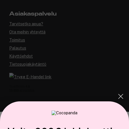
Asiakaspalvelu
Tarvitsetko apua?
Ota meihin yhteyttä
Toimitus
Palautus
Käyttöehdot
Tietosuojakäytäntö
COCOPANDA.FI
Tämä sivusto käyttää evästeitä