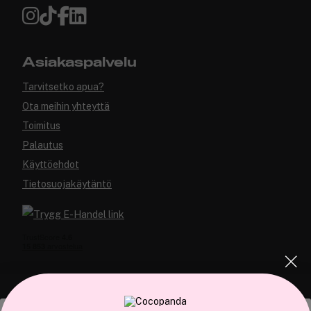
Asiakaspalvelu
Tarvitsetko apua?
Ota meihin yhteyttä
Toimitus
Palautus
Käyttöehdot
Tietosuojakäytäntö