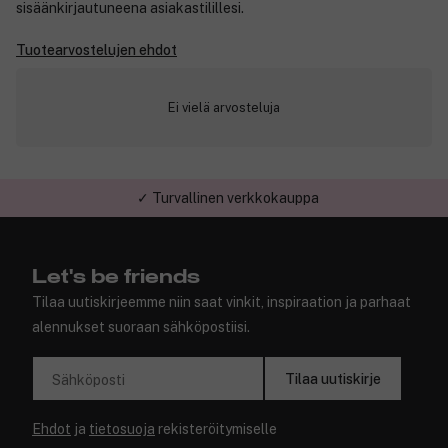
sisäänkirjautuneena asiakastilillesi.
Tuotearvostelujen ehdot
Ei vielä arvosteluja
✓ Turvallinen verkkokauppa
Let's be friends
Tilaa uutiskirjeemme niin saat vinkit, inspiraation ja parhaat
alennukset suoraan sähköpostiisi.
Tilaa uutiskirje
Sähköposti
Ehdot
ja
tietosuoja
rekisteröitymiselle