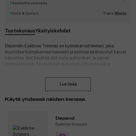
Saatavilla verkossa
Muuta
Click & Collect
Tripla |
Tuotekuvaus
Yksityiskohdat
Dependin Eyebrow Trimmer on kulmakarvatrimmeri, joka
muotoilee kulmakarvasi nopeasti ja poistaa epätoivotut karvat
kasvoista. Voit käyttää sitä myös pulisonkien ja parran
trimmaamiseen. Se sisältää kaksi eripituista kampaa ja
puhdistusharjan trimmerin ja kampojen vaivattomaan
Sulje
puhdistamiseen käytön jälkeen.
Lue lisää
Tuotenumero:
3289500
Käytä yhdessä näiden kanssa
Depend
Eyebrow Scissors
-5%