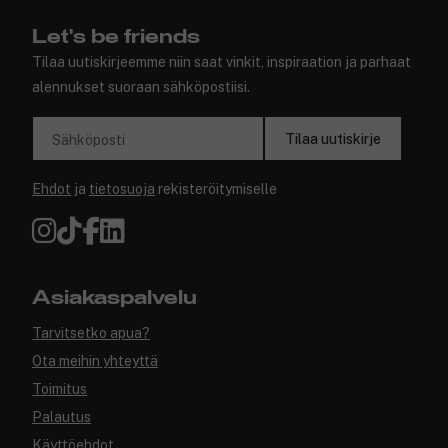
Let's be friends
Tilaa uutiskirjeemme niin saat vinkit, inspiraation ja parhaat
alennukset suoraan sähköpostiisi.
Tilaa uutiskirje
Sähköposti
Ehdot
ja
tietosuoja
rekisteröitymiselle
Asiakaspalvelu
Tarvitsetko apua?
Ota meihin yhteyttä
Toimitus
Palautus
Käyttöehdot