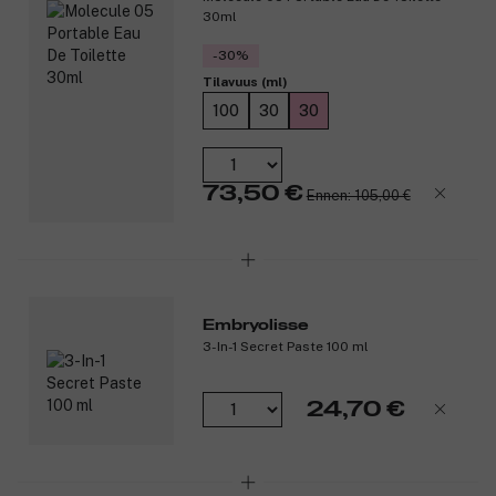
*Testattu 32 vapaaehtoisella, tuotteen käyttö yli 28 päivän ajan.
30ml
Tuotenumero:
3289643
-30%
Tilavuus (ml)
100
30
30
73,50 €
Ennen: 105,00 €
Embryolisse
3-In-1 Secret Paste 100 ml
24,70 €