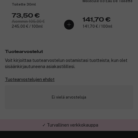
Molecule 03 Eau De Toilette 1
Toilette 30ml
73,50 €
141,70 €
Aiemmin 105,00 €
245,00 € / 100ml
141,70 € / 100ml
Tuotearvostelut
Voit kirjoittaa tuotearvostelun ostamistasi tuotteista, kun olet
sisäänkirjautuneena asiakastilillesi.
Tuotearvostelujen ehdot
Ei vielä arvosteluja
✓ Turvallinen verkkokauppa