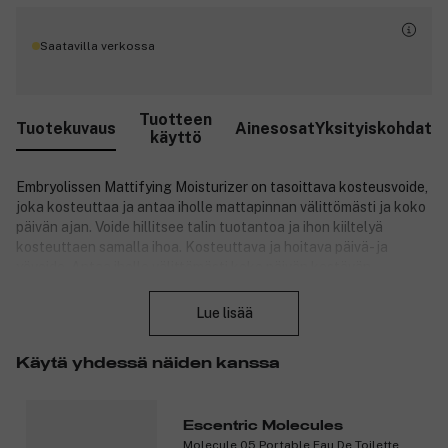
Saatavilla verkossa
Tuotteen
Tuotekuvaus
Ainesosat
Yksityiskohdat
käyttö
Embryolissen Mattifying Moisturizer on tasoittava kosteusvoide,
joka kosteuttaa ja antaa iholle mattapinnan välittömästi ja koko
päivän ajan. Voide hillitsee talin tuotantoa ja ihon kiiltelyä
kosteuttaen samalla ihoa. Kosteuttava ja hoitava päivä- ja
yövoide. Antaa iholle välittömästi koko päivän kestävän
Sulje
mattapinnan. Parantaa ihon laatua: supistaa ihohuokosia ja
tasoittaa ihon sävyä. Sopii rasvoittuvalle iholle.
Lue lisää
Tutkimustulokset:
Käytä yhdessä näiden kanssa
100 %* vähemmän ihon kiiltelyä.
97 %* vähemmän näkyviä ihohuokosia.
100 %* kosteuttava vaikutus.
Escentric Molecules
Molecule 05 Portable Eau De Toilette