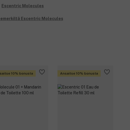
temerkiltä Escentric Molecules
saitse 10% bonusta
Ansaitse 10% bonusta