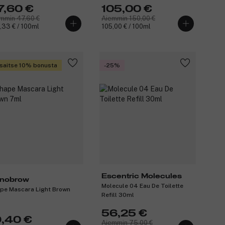
7,60 €
105,00 €
mmin 47,60 €
Aiemmin 150,00 €
,33 € / 100ml
105,00 € / 100ml
saitse 10% bonusta
-25%
Escentric Molecules
nobrow
Molecule 04 Eau De Toilette
pe Mascara Light Brown
Refill 30ml
l
56,25 €
9,40 €
Aiemmin 75,00 €