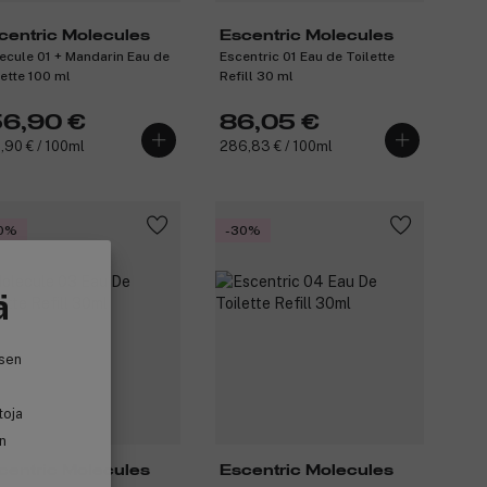
centric Molecules
Escentric Molecules
ecule 01 + Mandarin Eau de
Escentric 01 Eau de Toilette
lette 100 ml
Refill 30 ml
56,90 €
86,05 €
,90 € / 100ml
286,83 € / 100ml
0%
-30%
ä
isen
toja
in
centric Molecules
Escentric Molecules