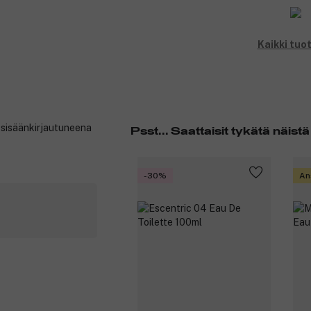
Kaikki tuo
t sisäänkirjautuneena
Psst... Saattaisit tykätä näistä
-30%
An