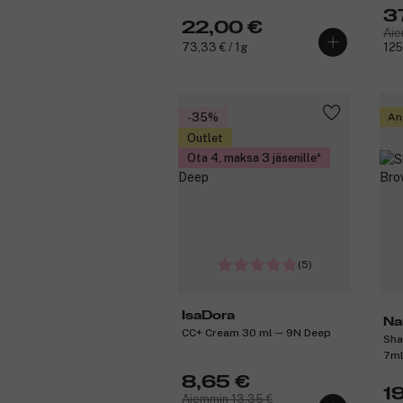
3
22,00 €
Aie
73,33 € / 1g
125
-35%
An
Outlet
Ota 4, maksa 3 jäsenille
(5)
IsaDora
Na
CC+ Cream 30 ml ─ 9N Deep
Sha
7m
8,65 €
1
Aiemmin 13,35 €