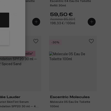
ecule 03 Eau De Toilette
Escentric 04 Eau De Toilette
ill 30ml
Refill 30ml
2,50 €
59,50 €
mmin 75,00 €
Aiemmin 85,00 €
,00 € / 100ml
198,33 € / 100ml
1%
-30%
tlet
a 4, maksa 3 jäsenille
tée Lauder
Escentric Molecules
urist SkinTint Serum
Molecule 05 Eau De Toilette
ndation SPF20 30 ml ─ 4N2
100ml
ced Sand