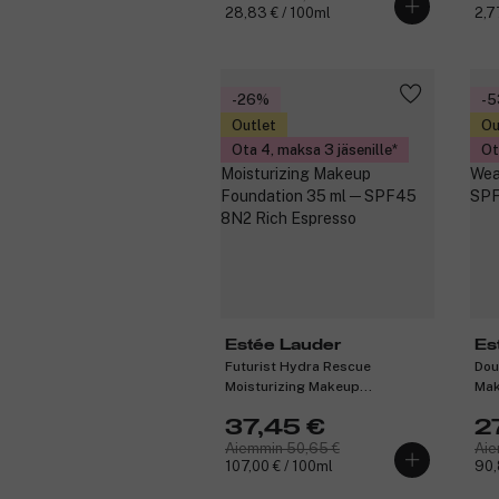
28,83 € / 100ml
2,7
-26%
-
Outlet
Ou
Ota 4, maksa 3 jäsenille
Ot
Estée Lauder
Es
Futurist Hydra Rescue
Dou
Moisturizing Makeup
Mak
Foundation 35 ml ─ SPF45 8N2
ml 
37,45 €
2
Rich Espresso
Aiemmin 50,65 €
Aie
107,00 € / 100ml
90,