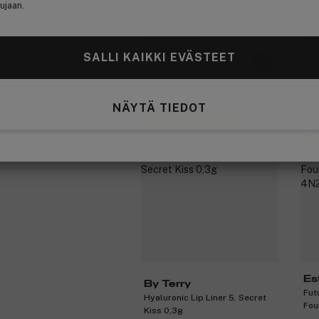
CC+ Cream 30 ml ─ 7N Tan
Mol
ujaan.
Ref
8,55 €
5
Aiemmin 13,20 €
Aie
SALLI KAIKKI EVÄSTEET
28,50 € / 100ml
175
NÄYTÄ TIEDOT
Ansaitse 10% bonusta
-2
Ou
Ot
Es
By Terry
Fut
Hyaluronic Lip Liner 5. Secret
Fou
Kiss 0,3g
Spi