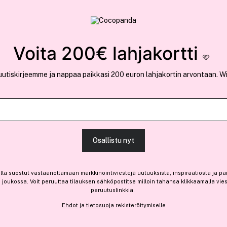
rvallinen verkkokauppa
✓ Kilpailukykyiset hi
Löydä suosikkisi 25.395 tuotteen joukosta..
Voita 200€ lahjakortti
🩷
uutiskirjeemme ja nappaa paikkasi 200 euron lahjakortin arvontaan. W
Escentric Mol
Molecule 03 Portable Eau D
Osallistu nyt
-30%
llä suostut vastaanottamaan markkinointiviestejä uutuuksista, inspiraatiosta ja pa
73,50 €
joukossa. Voit peruuttaa tilauksen sähköpostitse milloin tahansa klikkaamalla vie
Ennen: 105,00 €
|
245,00 € / 100ml
peruutuslinkkiä.
Ehdot
ja
tietosuoja
rekisteröitymiselle
Saatavilla verkossa