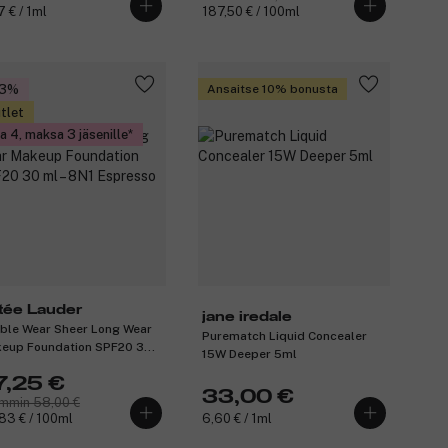
7 € / 1ml
187,50 € / 100ml
53%
Ansaitse 10% bonusta
tlet
a 4, maksa 3 jäsenille
tée Lauder
jane iredale
ble Wear Sheer Long Wear
Purematch Liquid Concealer
eup Foundation SPF20 30
15W Deeper 5ml
– 8N1 Espresso
7,25 €
33,00 €
mmin 58,00 €
83 € / 100ml
6,60 € / 1ml