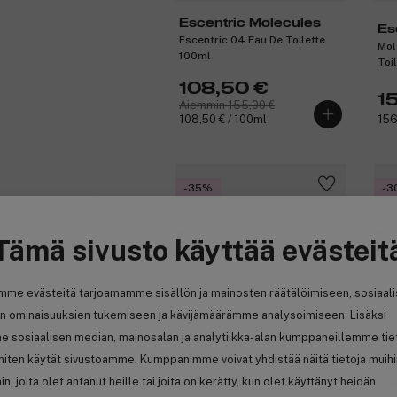
Escentric Molecules
Es
Escentric 04 Eau De Toilette
Mol
100ml
Toi
108,50 €
1
Aiemmin 155,00 €
108,50 € / 100ml
156
-35%
-3
Tämä sivusto käyttää evästeit
mme evästeitä tarjoamamme sisällön ja mainosten räätälöimiseen, sosiaal
n ominaisuuksien tukemiseen ja kävijämäärämme analysoimiseen. Lisäksi
(5)
e sosiaalisen median, mainosalan ja analytiikka-alan kumppaneillemme tie
 miten käytät sivustoamme. Kumppanimme voivat yhdistää näitä tietoja muih
hin, joita olet antanut heille tai joita on kerätty, kun olet käyttänyt heidän
IsaDora
Es