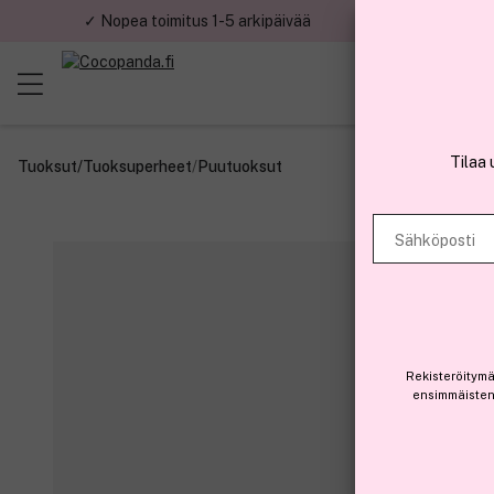
✓ Nopea toimitus 1-5 arkipäivää
✓ Tu
Tilaa 
Tuoksut
/
Tuoksuperheet
/
Puutuoksut
Sähköposti
Rekisteröitymä
ensimmäisten 