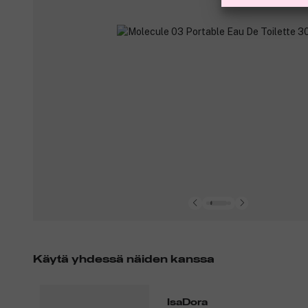
Käytä yhdessä näiden kanssa
IsaDora