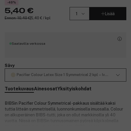
-48%
5,40 €
Lisää
Ennen: 10,40 €
|
5,40 € / kpl
Saatavilla verkossa
Sävy
Pacifier Colour Latex Size 1 Symmetrical 2 kpl – Ivory/Blush
Tuotekuvaus
Ainesosat
Yksityiskohdat
BIBSin Pacifier Colour Symmetrical -pakkaus sisältää kaksi
tuttia litteän symmetrisellä, luonnonkumisella imuosalla. Colour
on alkuperäinen BIBS-tutti, joka on ollut markkinoilla yli 40
vuotta. Niissä on BIBSin tunnusomainen pyöreä kilpi kolmella
ilma-aukolla sekä pyöreä, kaiverrettu BIBS-rengas.
Sulje