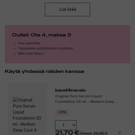
Luonnonkumista tai lateksista valmistettu imuosa on saatavana
Lue lisää
kolmessa eri muodossa: pyöreä, litteän symmetrinen ja
ergonominen. Tutit eivät sisällä BPA:ta tai ftalaatteja. Ne on
suunniteltu ja valmistettu Tanskassa, ja ne täyttävät vaaditun
eurooppalaisen EN 1400+A2 -standardin.
Outlet: Ota 4, maksa 3
Koko-opas:
Vain jäsenille
Tarjoamme edullisimman tuotteen.
Koko 1 (0–6 kk).
Max 1 per tilaus.
Koko 2 (6–18 kk).
Koko 3 (18+ kk).
Käytä yhdessä näiden kanssa
bareMinerals
Tuotenumero:
3291098
Original Pure Serum Liquid
Foundation 30 ml – Medium Deep
Cool 4
-19%
21,70 €
Ennen: 26,85 €