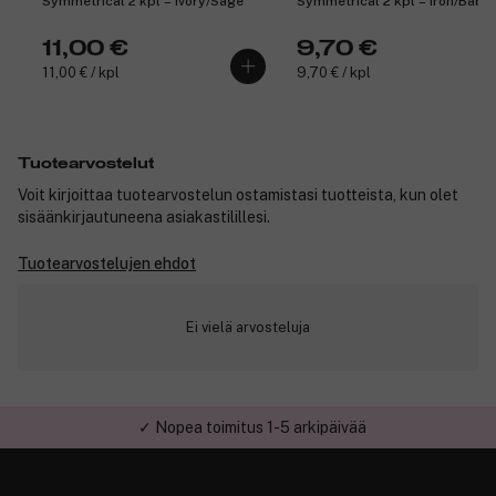
Symmetrical 2 kpl – Ivory/Sage
Symmetrical 2 kpl – Iron/Baby
Blue
11,00 €
9,70 €
11,00 € / kpl
9,70 € / kpl
Tuotearvostelut
Voit kirjoittaa tuotearvostelun ostamistasi tuotteista, kun olet
sisäänkirjautuneena asiakastilillesi.
Tuotearvostelujen ehdot
Ei vielä arvosteluja
✓ Nopea toimitus 1-5 arkipäivää
✓ Turvallinen verkkokauppa