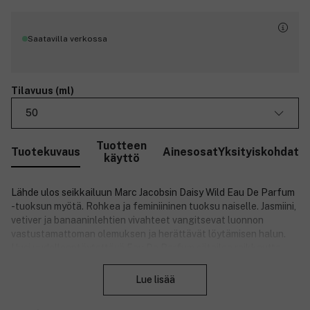
Saatavilla verkossa
Tilavuus (ml)
50
Tuotteen
Tuotekuvaus
Ainesosat
Yksityiskohdat
käyttö
Lähde ulos seikkailuun Marc Jacobsin Daisy Wild Eau De Parfum
-tuoksun myötä. Rohkea ja feminiininen tuoksu naiselle. Jasmiini,
vetiver ja banaaninlehtien vivahteet vangitsevat luonnon
vastustamattoman olemuksen ja herättävät löytämisen halun.
Uusi uudelleentäytettävä Eau De Parfum säteilee raikkautta,
Sulje
joka muistuttaa villien kukkien muodostamaa kimppua. Se saa
sinut löytämään uudelleen yhteyden luontoon ja ilmentämään
Lue lisää
nuorekasta ja vapaamielistä itseäsi.