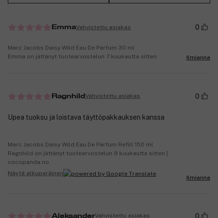
0
Vahvistettu asiakas
Emma
Marc Jacobs Daisy Wild Eau De Parfum 30 ml
Emma on jättänyt tuotearvostelun 7 kuukautta sitten
Ilmianna
0
Vahvistettu asiakas
Ragnhild
Upea tuoksu ja loistava täyttöpakkauksen kanssa
Marc Jacobs Daisy Wild Eau De Parfum Refill 150 ml
Ragnhild on jättänyt tuotearvostelun 9 kuukautta sitten |
cocopanda.no
Näytä alkuperäinen
Ilmianna
0
Vahvistettu asiakas
Aleksander