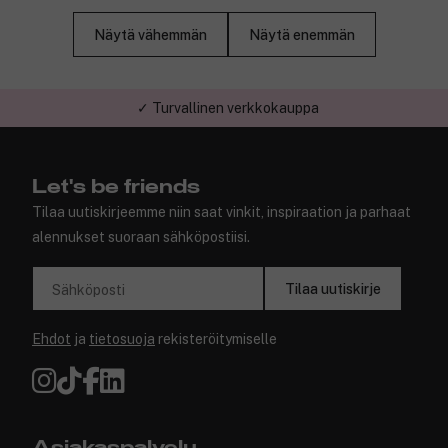
Näytä vähemmän
Näytä enemmän
✓ Turvallinen verkkokauppa
Let's be friends
Tilaa uutiskirjeemme niin saat vinkit, inspiraation ja parhaat
alennukset suoraan sähköpostiisi.
Tilaa uutiskirje
Sähköposti
Ehdot
ja
tietosuoja
rekisteröitymiselle