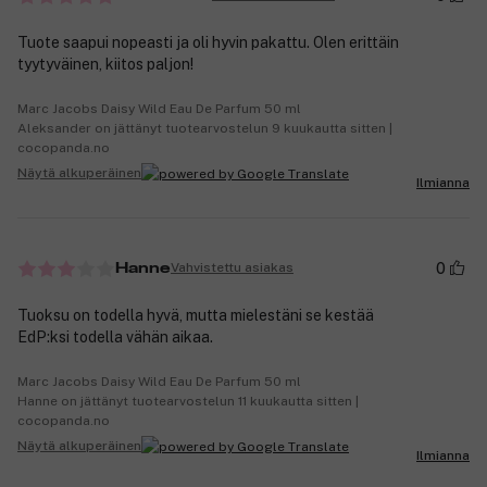
Tuote saapui nopeasti ja oli hyvin pakattu. Olen erittäin
tyytyväinen, kiitos paljon!
Marc Jacobs Daisy Wild Eau De Parfum 50 ml
Aleksander on jättänyt tuotearvostelun 9 kuukautta sitten |
cocopanda.no
Näytä alkuperäinen
Ilmianna
0
Vahvistettu asiakas
Hanne
Tuoksu on todella hyvä, mutta mielestäni se kestää
EdP:ksi todella vähän aikaa.
Marc Jacobs Daisy Wild Eau De Parfum 50 ml
Hanne on jättänyt tuotearvostelun 11 kuukautta sitten |
cocopanda.no
Näytä alkuperäinen
Ilmianna