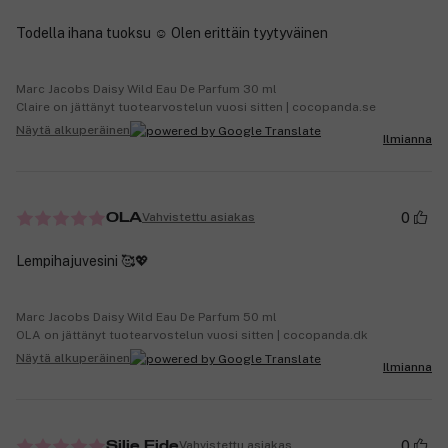
Todella ihana tuoksu ☺️ Olen erittäin tyytyväinen
Marc Jacobs Daisy Wild Eau De Parfum 30 ml
Claire on jättänyt tuotearvostelun vuosi sitten | cocopanda.se
Näytä alkuperäinen
Ilmianna
0
Vahvistettu asiakas
OLA
Lempihajuvesini 🥰💖
Marc Jacobs Daisy Wild Eau De Parfum 50 ml
OLA on jättänyt tuotearvostelun vuosi sitten | cocopanda.dk
Näytä alkuperäinen
Ilmianna
0
Vahvistettu asiakas
Silje Eide