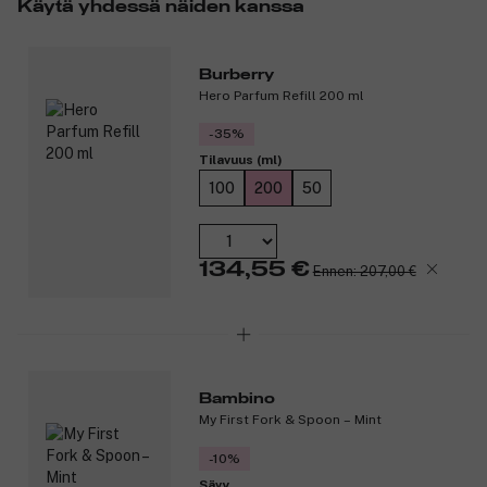
Tuotenumero:
3292090
Käytä yhdessä näiden kanssa
Burberry
Hero Parfum Refill 200 ml
-35%
Tilavuus (ml)
100
200
50
134,55 €
Ennen: 207,00 €
Bambino
My First Fork & Spoon – Mint
-10%
Sävy