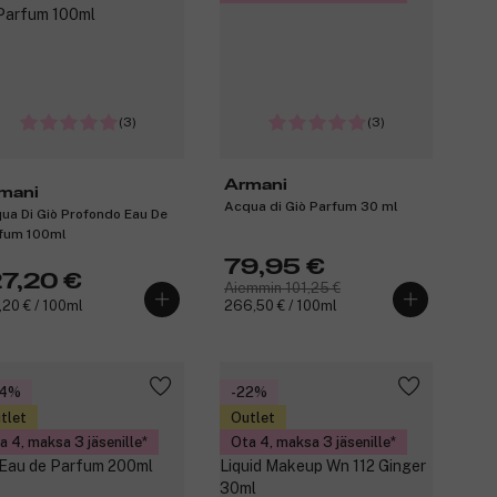
(3)
(3)
Armani
mani
Acqua di Giò Parfum 30 ml
ua Di Giò Profondo Eau De
fum 100ml
79,95 €
27,20 €
Aiemmin 101,25 €
,20 € / 100ml
266,50 € / 100ml
44%
-22%
tlet
Outlet
a 4, maksa 3 jäsenille
Ota 4, maksa 3 jäsenille