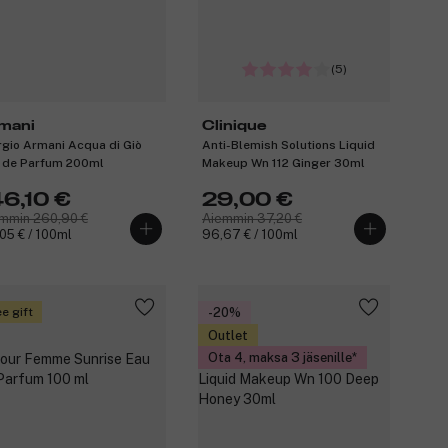
(5)
mani
Clinique
rgio Armani Acqua di Giò
Anti-Blemish Solutions Liquid
 de Parfum 200ml
Makeup Wn 112 Ginger 30ml
46,10 €
29,00 €
mmin 260,90 €
Aiemmin 37,20 €
05 € / 100ml
96,67 € / 100ml
e gift
-20%
Outlet
Ota 4, maksa 3 jäsenille