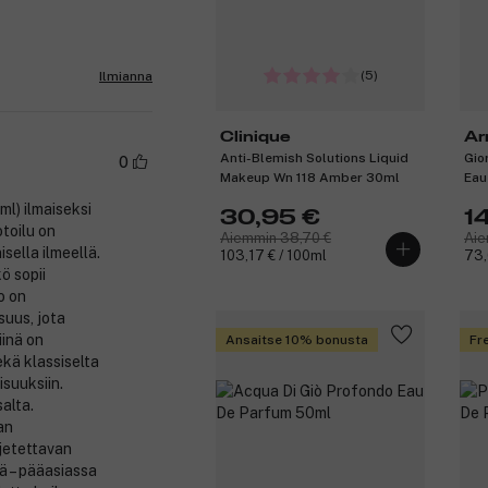
(5)
Ilmianna
Clinique
Ar
Anti-Blemish Solutions Liquid
Gio
0
Makeup Wn 118 Amber 30ml
Eau
ml) ilmaiseksi
30,95 €
1
toilu on
Aiemmin 38,70 €
Aie
isella ilmeellä.
103,17 € / 100ml
73,
ö sopii
o on
suus, jota
iinä on
Ansaitse 10% bonusta
Fre
ekä klassiselta
isuuksiin.
alta.
an
ljetettavan
ä – pääasiassa