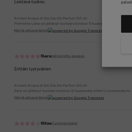
Loistava tuoksu
palvel
Armani Acqua di Giò Eau De Parfum 100 ml
Premtime Lena on jättänyt tuotearvostelun 11 kuukautta sitten | coc
Näytä alkuperäinen
Vahvistettu asiakas
Sara
Erittäin tyytyväinen
Armani Acqua di Giò Eau De Parfum 100 ml
Sara on jättänyt tuotearvostelun 12 kuukautta sitten | cocopanda.no
Näytä alkuperäinen
Tuotetestaajat
Silas