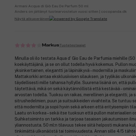
Armani Acqua di Giò Eau De Parfum 50 ml
Anders on jättänyt tuotearvostelun vuosi sitten | cocopanda.dk
Näytä alkuperäinen
Tuotetestaajat
Markus
Minulla oli ilo testata Aqua d’ Gio Eau de Parfumia miehille (50 
koekäyttäjänä, ja se on ollut todella hyvä kokemus. Pullon muo
yksinkertainen, elegantti ja läpinäkyvä – modernilla ja maskuliin
Mattakorkki antaa eksklusiivisen silauksen, ja tyylikäs ulkonäk
täydellisesti mille tahansa hyllylle. Suurena lisänä on, että pull
täytettävä, mikä on sekä käytännöllistä että kestävää – ominai
arvostan todella. Tuoksu on raikas, merellinen ja elegantti, ja s
sitrushedelmien, puun ja suitsukkeiden vivahteita. Se tuntuu s
että modernilta ja sopii hyvin sekä arkeen että erityisempiin tila
Laatu on korkea – sekä itse tuoksun että pullon materiaalien os
Suihketoiminto on tarkka ja tarjoaa tasaisen jakautumisen ilm
yliannostusta. 50 ml:n tilavuus tekee siitä helposti mukana ku
tinkimättä ulkonäöstä tai toimivuudesta. Annan sille 4/5 tähte