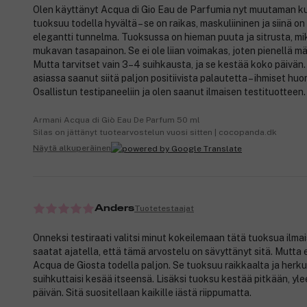
Olen käyttänyt Acqua di Gio Eau de Parfumia nyt muutaman k
tuoksuu todella hyvältä – se on raikas, maskuliininen ja siinä on 
elegantti tunnelma. Tuoksussa on hieman puuta ja sitrusta, m
mukavan tasapainon. Se ei ole liian voimakas, joten pienellä mä
Mutta tarvitset vain 3–4 suihkausta, ja se kestää koko päivän.
asiassa saanut siitä paljon positiivista palautetta – ihmiset hu
Osallistun testipaneeliin ja olen saanut ilmaisen testituotteen.
Armani Acqua di Giò Eau De Parfum 50 ml
Silas on jättänyt tuotearvostelun vuosi sitten | cocopanda.dk
Näytä alkuperäinen
Tuotetestaajat
Anders
Onneksi testiraati valitsi minut kokeilemaan tätä tuoksua ilmai
saatat ajatella, että tämä arvostelu on sävyttänyt sitä. Mutta 
Acqua de Giosta todella paljon. Se tuoksuu raikkaalta ja herkull
suihkuttaisi kesää itseensä. Lisäksi tuoksu kestää pitkään, yl
päivän. Sitä suositellaan kaikille iästä riippumatta.