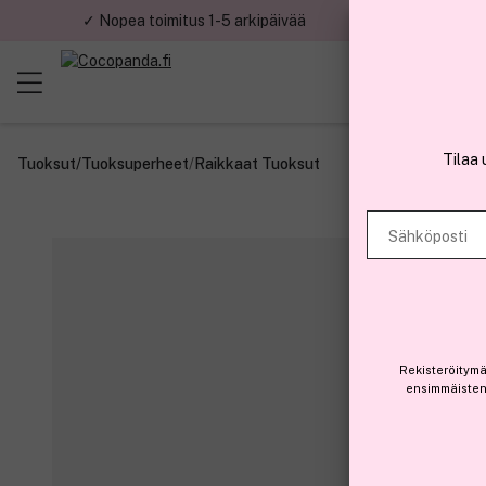
✓ Nopea toimitus 1-5 arkipäivää
✓ Tu
Tilaa 
Tuoksut
/
Tuoksuperheet
/
Raikkaat Tuoksut
Sähköposti
Rekisteröitymä
ensimmäisten 