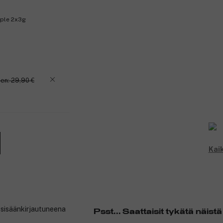
rple 2x3g
en: 29,90 €
Kaik
t sisäänkirjautuneena
Psst... Saattaisit tykätä näistä