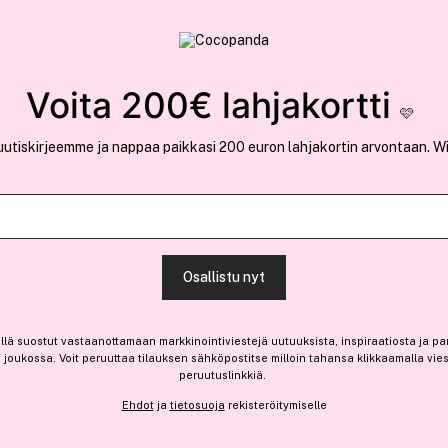
rvallinen verkkokauppa
✓ Kilpailukykyiset hi
Löydä suosikkisi 25.387 tuotteen joukosta..
Voita 200€ lahjakortti
🩷
uutiskirjeemme ja nappaa paikkasi 200 euron lahjakortin arvontaan. W
Ansaitse 10% bonusta
Armani
Osallistu nyt
Acqua di Giò Eau De Parfum
(59)
Lue tuotearvosteluja (5
llä suostut vastaanottamaan markkinointiviestejä uutuuksista, inspiraatiosta ja pa
joukossa. Voit peruuttaa tilauksen sähköpostitse milloin tahansa klikkaamalla vie
Vain 4 varastossa
peruutuslinkkiä.
127,20 €
Ehdot
ja
tietosuoja
rekisteröitymiselle
127,20 € / 100ml