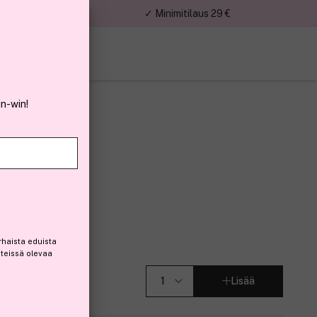
nnat
✓ Minimitilaus 29 €
in-win!
 100 ml
7)
rhaista eduista
steissä olevaa
Lisää