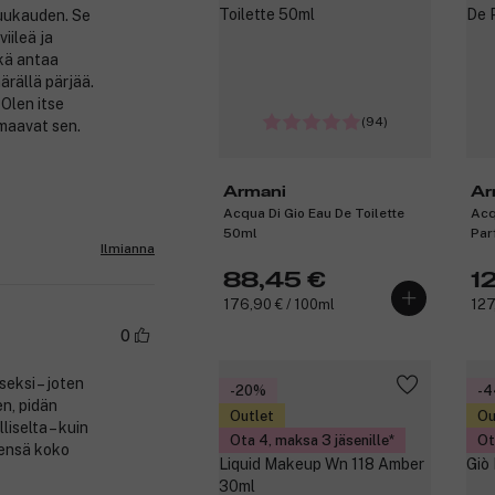
uukauden. Se
viileä ja
ikä antaa
ärällä pärjää.
 Olen itse
(94)
omaavat sen.
Armani
Ar
Acqua Di Gio Eau De Toilette
Acq
50ml
Par
Ilmianna
88,45 €
1
176,90 € / 100ml
127
0
seksi – joten
-20%
-
en, pidän
Outlet
Ou
iselta – kuin
Ota 4, maksa 3 jäsenille
Ot
eensä koko