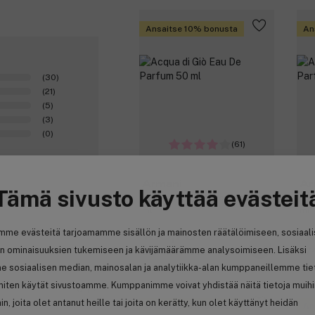
Ansaitse 10% bonusta
An
(30)
(21)
(5)
(3)
(0)
(61)
Armani
Ar
Tämä sivusto käyttää evästeit
Acqua di Giò Eau De Parfum 50
Acq
ml
ml
mme evästeitä tarjoamamme sisällön ja mainosten räätälöimiseen, sosiaal
100,70 €
8
n ominaisuuksien tukemiseen ja kävijämäärämme analysoimiseen. Lisäksi
201,40 € / 100ml
274
e sosiaalisen median, mainosalan ja analytiikka-alan kumppaneillemme tie
 miten käytät sivustoamme. Kumppanimme voivat yhdistää näitä tietoja muih
0
hin, joita olet antanut heille tai joita on kerätty, kun olet käyttänyt heidän
Ansaitse 10% bonusta
An