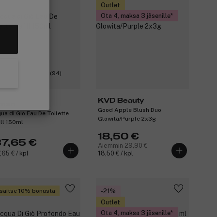
Outlet
Ota 4, maksa 3 jäsenille
(94)
KVD Beauty
mani
Good Apple Blush Duo
ua di Giò Eau De Toilette
Glowita/Purple 2x3g
ill 150ml
18,50 €
37,65 €
Aiemmin 29,90 €
,65 € / kpl
18,50 € / kpl
saitse 10% bonusta
-21%
Outlet
Ota 4, maksa 3 jäsenille