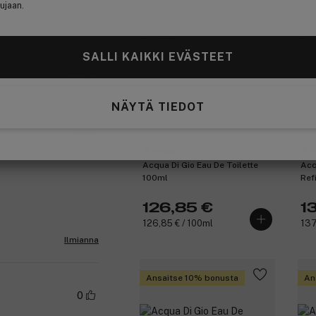
ujaan.
SALLI KAIKKI EVÄSTEET
opanda.se
Ilmianna
NÄYTÄ TIEDOT
(94)
0
Armani
Ar
Acqua Di Gio Eau De Toilette
Acq
100ml
Ref
126,85 €
1
126,85 € / 100ml
137
Ilmianna
Ansaitse 10% bonusta
An
0