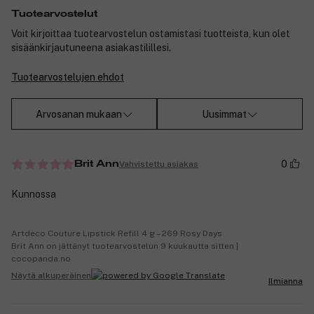
Tuotearvostelut
Voit kirjoittaa tuotearvostelun ostamistasi tuotteista, kun olet
sisäänkirjautuneena asiakastilillesi.
Tuotearvostelujen ehdot
Arvosanan mukaan
Uusimmat
0
Vahvistettu asiakas
Brit Ann
Kunnossa
Artdeco Couture Lipstick Refill 4 g – 269 Rosy Days
Brit Ann on jättänyt tuotearvostelun 9 kuukautta sitten |
cocopanda.no
Näytä alkuperäinen
Ilmianna