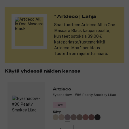
miellyttävän pehmeän ja kosteutetun tuntuisiksi. Huolella
valittuja ainesosia sisältävässä huulipunassa luonnon voima
* Artdeco | Lahja
yhdistyy modernin huulipunan ehdottomiin vaatimuksiin. Artdeco
käyttää FSC-sertifioituja pakkauksia, jotka ovat peräisin
Saat tuotteen
Artdeco All In One
vastuullisesti hoidetusta metsätaloudesta. Tuote sisältää 80-
Mascara Black
kaupan päälle,
prosenttisesti luonnollisia ainesosia. Loput 20 % auttavat
kun teet ostoksia 39,00 €
varmistamaan tuotteen erinomaisen suorituskyvyn ja
kategoriasta/tuotemerkiltä
kestävyyden.
Artdeco. Max 1 per tilaus.
Tuotetta on rajoitettu määrä.
Huomaa, että huulipunan täyttöpakkaus ja tyhjä
huulipunakotelo myydään erikseen.
Käytä yhdessä näiden kanssa
Tuotenumero:
3292557
Artdeco
Eyeshadow - #86 Pearly Smokey Lilac
-10%
Sävy