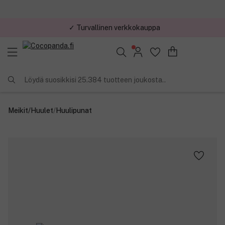
✓ Turvallinen verkkokauppa
✓ Kilpailukykyiset hinnat
Löydä suosikkisi 25.384 tuotteen joukosta..
Meikit
/
Huulet
/
Huulipunat