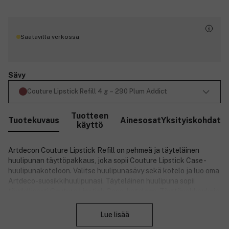
Saatavilla verkossa
Sävy
Couture Lipstick Refill 4 g – 290 Plum Addict
Tuotteen
Tuotekuvaus
Ainesosat
Yksityiskohdat
käyttö
Artdecon Couture Lipstick Refill on pehmeä ja täyteläinen
huulipunan täyttöpakkaus, joka sopii Couture Lipstick Case -
huulipunakoteloon. Valitse huulipunasävy sekä kotelo ja luo oma
Artdeco-suosikkihuulipunasi. Täyteläinen huulipuna sopii
täydellisesti Couture Lipstick Case -koteloon. Täyttöpakkauksia
Sulje
on saatavana monissa sävyissä, jotka antavat huulille
ihastuttavaa kiiltoa.
Lue lisää
Upea, täyteläinen koostumus levittyy helposti jättäen huulesi