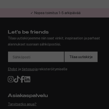
✓ Nopea toimitus 1-5 arkipäivää
✓ Turvallinen verkkokauppa
Let's be friends
Tilaa uutiskirjeemme niin saat vinkit, inspiraation ja parhaat
alennukset suoraan sähköpostiisi.
Tilaa uutiskirje
Sähköposti
Ehdot
ja
tietosuoja
rekisteröitymiselle
Asiakaspalvelu
Tarvitsetko apua?