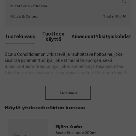
Saatavilla verkossa
Muuta
Click & Collect
Tripla |
Tuotteen
Tuotekuvaus
Ainesosat
Yksityiskohdat
käyttö
Scalp Conditioner on virkistävä ja rauhoittava hoitoaine, joka
sisältää piparminttuöljyä, joka stimuloi hiuspohjaa, sekä
luomulaatuista teepuuöljyä, joka rauhoittaa ja tasapainottaa
talintuotantoa. Lisäksi hoitoaine sisältää Anti-Pollution Shield -
suojan, joka suojaa hiuspohjaa ulkoisilta haitoilta. Hoitoaine luo
Sulje
optimaaliset olosuhteet terveelle hiuspohjalle ja antaa raikkaan,
viilentävän tunteen, jossa on miellyttävä piparmintun tuoksu.
Lue lisää
Sopii kaikille hiustyypeille, erityisesti kutisevalle ja
epätasapainossa olevalle hiuspohjalle. Tuotteessa on eloisa ja
Käytä yhdessä näiden kanssa
virkistävä tuoksu, jossa on piparmintun ja jasmiinin vivahteita.
Pääraaka-aineet:
Björn Axén
Piparminttuöljy tarjoaa raikastavan ja viilentävän
Scalp Shampoo 250ml
vaikutuksen.