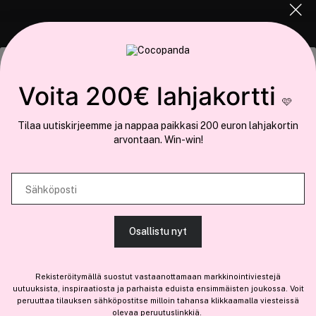
COCOPANDA.FI
Tämä sivusto käyttää evästeitä
Voita 200€ lahjakortti
Meistä
🩷
Käytämme evästeitä tarjoamamme sisällön ja mainosten
Liity jäseneksi
Tilaa uutiskirjeemme ja nappaa paikkasi 200 euron lahjakortin
räätälöimiseen, sosiaalisen median ominaisuuksien tukemiseen ja
arvontaan. Win-win!
kävijämäärämme analysoimiseen. Lisäksi jaamme sosiaalisen median,
mainosalan ja analytiikka-alan kumppaneillemme tietoja siitä, miten
käytät sivustoamme. Kumppanimme voivat yhdistää näitä tietoja muihin
Sähköposti
Olemme osa
Brandsdal Group AS
tietoihin, joita olet antanut heille tai joita on kerätty, kun olet käyttänyt
heidän palvelujaan.
Jos haluat henkilökohtaista neuvoa ammattitason hiustuotteista,
Osallistu nyt
klikkaa
tästä
.
SALLI KAIKKI EVÄSTEET
Rekisteröitymällä suostut vastaanottamaan markkinointiviestejä
uutuuksista, inspiraatiosta ja parhaista eduista ensimmäisten joukossa. Voit
peruuttaa tilauksen sähköpostitse milloin tahansa klikkaamalla viesteissä
olevaa peruutuslinkkiä.