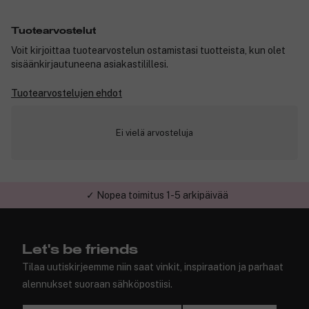
Tuotearvostelut
Voit kirjoittaa tuotearvostelun ostamistasi tuotteista, kun olet
sisäänkirjautuneena asiakastilillesi.
Tuotearvostelujen ehdot
Ei vielä arvosteluja
✓ Nopea toimitus 1-5 arkipäivää
✓ Turvallinen verkkokauppa
Let's be friends
Tilaa uutiskirjeemme niin saat vinkit, inspiraation ja parhaat
alennukset suoraan sähköpostiisi.