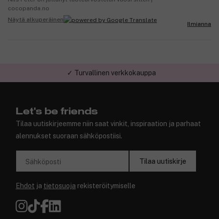
cocopanda.no
Näytä alkuperäinen
Ilmianna
✓ Turvallinen verkkokauppa
Let's be friends
Tilaa uutiskirjeemme niin saat vinkit, inspiraation ja parhaat
alennukset suoraan sähköpostiisi.
Tilaa uutiskirje
Sähköposti
Ehdot
ja
tietosuoja
rekisteröitymiselle