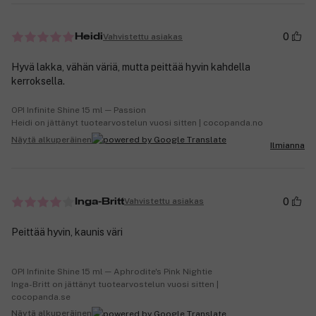
0
Vahvistettu asiakas
Heidi
Hyvä lakka, vähän väriä, mutta peittää hyvin kahdella
kerroksella.
OPI Infinite Shine 15 ml ─ Passion
Heidi on jättänyt tuotearvostelun vuosi sitten | cocopanda.no
Näytä alkuperäinen
Ilmianna
0
Vahvistettu asiakas
Inga-Britt
Peittää hyvin, kaunis väri
OPI Infinite Shine 15 ml ─ Aphrodite's Pink Nightie
Inga-Britt on jättänyt tuotearvostelun vuosi sitten |
cocopanda.se
Näytä alkuperäinen