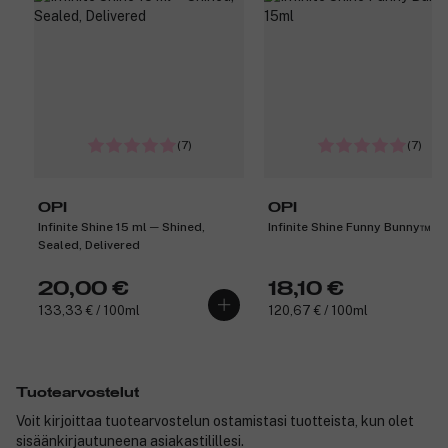
(7)
(7)
OPI
OPI
Infinite Shine 15 ml ─ Shined,
Infinite Shine Funny Bunny™ 1
Sealed, Delivered
20,00 €
18,10 €
133,33 € / 100ml
120,67 € / 100ml
Tuotearvostelut
Voit kirjoittaa tuotearvostelun ostamistasi tuotteista, kun olet
sisäänkirjautuneena asiakastilillesi.