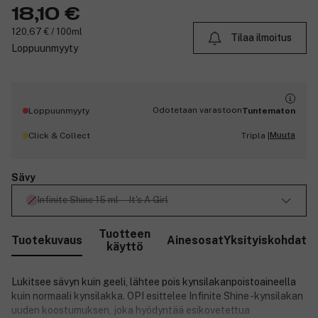
18,10 €
120,67 € / 100ml
Tilaa ilmoitus
Loppuunmyyty
Odotetaan varastoon
Loppuunmyyty
Tuntematon
Muuta
Click & Collect
Tripla |
Sävy
Infinite Shine 15 ml ─ It's A Girl
Tuotteen
Tuotekuvaus
Ainesosat
Yksityiskohdat
käyttö
Lukitsee sävyn kuin geeli, lähtee pois kynsilakanpoistoaineella
kuin normaali kynsilakka. OPI esittelee Infinite Shine -kynsilakan
uuden koostumuksen, joka hyödyntää esikovetettua