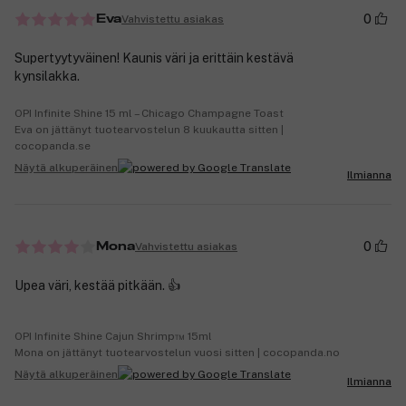
0
Vahvistettu asiakas
Eva
Supertyytyväinen! Kaunis väri ja erittäin kestävä
kynsilakka.
OPI Infinite Shine 15 ml – Chicago Champagne Toast
Eva on jättänyt tuotearvostelun 8 kuukautta sitten |
cocopanda.se
Näytä alkuperäinen
Ilmianna
0
Vahvistettu asiakas
Mona
Upea väri, kestää pitkään. 👍
OPI Infinite Shine Cajun Shrimp™ 15ml
Mona on jättänyt tuotearvostelun vuosi sitten | cocopanda.no
Näytä alkuperäinen
Ilmianna