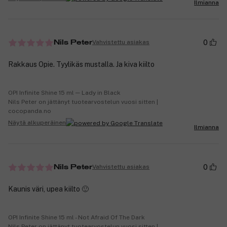
Ilmianna
0
Vahvistettu asiakas
Nils Peter
Rakkaus Opie. Tyylikäs mustalla. Ja kiva kiilto
OPI Infinite Shine 15 ml ─ Lady in Black
Nils Peter on jättänyt tuotearvostelun vuosi sitten |
cocopanda.no
Näytä alkuperäinen
Ilmianna
0
Vahvistettu asiakas
Nils Peter
Kaunis väri, upea kiilto 🙂
OPI Infinite Shine 15 ml - Not Afraid Of The Dark
Nils Peter on jättänyt tuotearvostelun vuosi sitten |