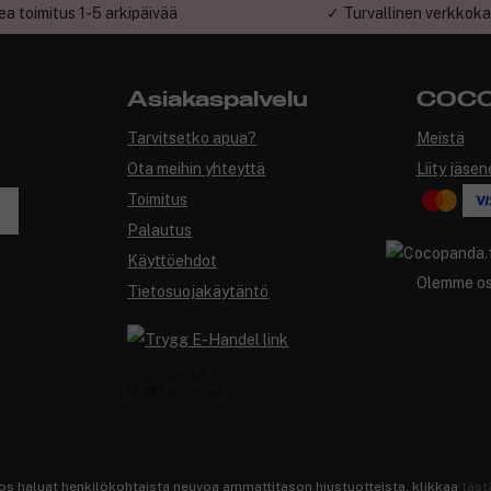
a toimitus 1-5 arkipäivää
✓ Turvallinen verkkok
Asiakaspalvelu
COCO
Tarvitsetko apua?
Meistä
Ota meihin yhteyttä
Liity jäsen
Toimitus
Palautus
Käyttöehdot
Olemme o
Tietosuojakäytäntö
os haluat henkilökohtaista neuvoa ammattitason hiustuotteista, klikkaa
täst