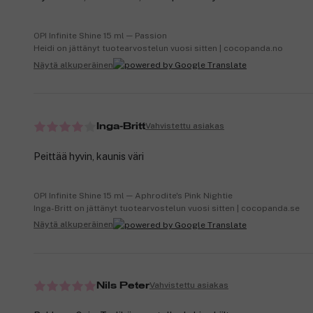
OPI Infinite Shine 15 ml ─ Passion
Heidi on jättänyt tuotearvostelun vuosi sitten | cocopanda.no
Näytä alkuperäinen
Vahvistettu asiakas
Inga-Britt
Peittää hyvin, kaunis väri
OPI Infinite Shine 15 ml ─ Aphrodite's Pink Nightie
Inga-Britt on jättänyt tuotearvostelun vuosi sitten | cocopanda.se
Näytä alkuperäinen
Vahvistettu asiakas
Nils Peter