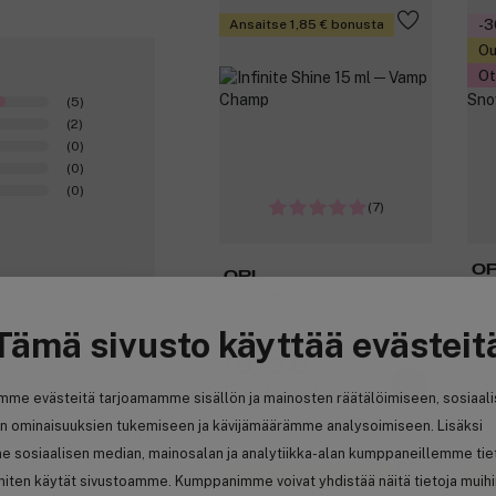
Ansaitse 1,85 € bonusta
-
Ou
Ot
(5)
(2)
(0)
(0)
(0)
(7)
OP
OPI
Inf
Infinite Shine 15 ml ─ Vamp
15m
Champ
Tämä sivusto käyttää evästeit
11
18,10 €
Aie
120,67 € / 100ml
78,
mme evästeitä tarjoamamme sisällön ja mainosten räätälöimiseen, sosiaal
n ominaisuuksien tukemiseen ja kävijämäärämme analysoimiseen. Lisäksi
0
e sosiaalisen median, mainosalan ja analytiikka-alan kumppaneillemme tie
Ansaitse 1,55 € bonusta
An
 miten käytät sivustoamme. Kumppanimme voivat yhdistää näitä tietoja muih