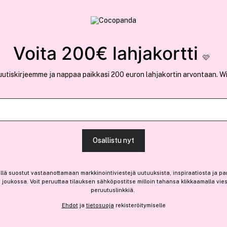
rvallinen verkkokauppa
✓ Kilpailukykyiset hi
Löydä suosikkisi 25.426 tuotteen joukosta..
Voita 200€ lahjakortti
🩷
uutiskirjeemme ja nappaa paikkasi 200 euron lahjakortin arvontaan. W
Ansaitse 1,85 € bonusta
OPI
Osallistu nyt
Infinite Shine 15 ml ─ Lady 
(7)
Lue tuotearvosteluja (6)
llä suostut vastaanottamaan markkinointiviestejä uutuuksista, inspiraatiosta ja pa
joukossa. Voit peruuttaa tilauksen sähköpostitse milloin tahansa klikkaamalla vie
Vain 2 varastossa
peruutuslinkkiä.
18,10 €
Ehdot
ja
tietosuoja
rekisteröitymiselle
120,67 € / 100ml