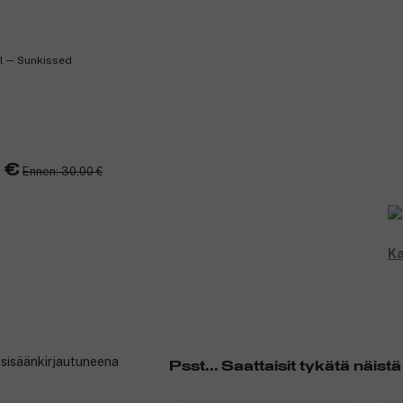
l ─ Sunkissed
0 €
Ennen: 30,00 €
Ka
t sisäänkirjautuneena
Psst... Saattaisit tykätä näistä