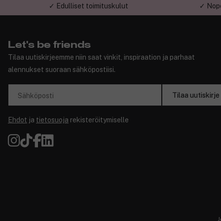
✓ Edulliset toimituskulut
✓ Nope
Let's be friends
Tilaa uutiskirjeemme niin saat vinkit, inspiraation ja parhaat
alennukset suoraan sähköpostiisi.
Tilaa uutiskirje
Sähköposti
Ehdot
ja
tietosuoja
rekisteröitymiselle
J