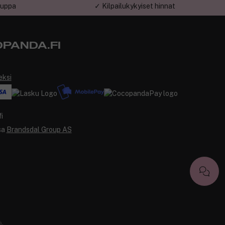
auppa
✓ Kilpailukykyiset hinnat
PANDA.FI
eksi
sa
Brandsdal Group AS
ä
.