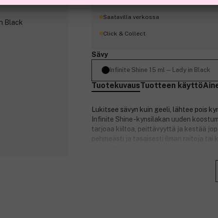
Saatavilla verkossa
Click & Collect
Sävy
Infinite Shine 15 ml ─ Lady in Black
Tuotekuvaus
Tuotteen käyttö
Ain
Lukitsee sävyn kuin geeli, lähtee pois ky
Infinite Shine -kynsilakan uuden koostu
tarjoaa kiiltoa, peittävyyttä ja kestää j
pehmeästi ja tasaisesti ilman raitoja tai 
vaurioittamatta. Upea kynsilakka, joka on
geelissä ja kynsilakassa.
Tuotenumero:
3293928