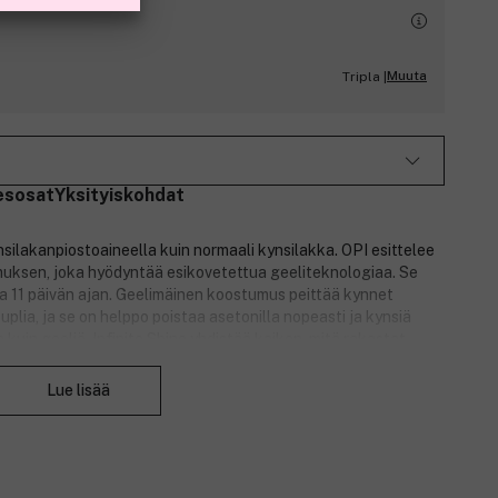
Muuta
Tripla |
esosat
Yksityiskohdat
nsilakanpiostoaineella kuin normaali kynsilakka. OPI esittelee
muksen, joka hyödyntää esikovetettua geeliteknologiaa. Se
opa 11 päivän ajan. Geelimäinen koostumus peittää kynnet
kuplia, ja se on helppo poistaa asetonilla nopeasti ja kynsiä
 kuin geeliä. Infinite Shine yhdistää kaiken, mitä rakastat
Sulje
Lue lisää