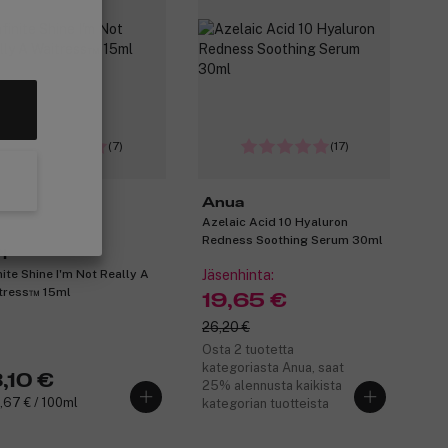
(7)
(17)
Anua
Azelaic Acid 10 Hyaluron
Redness Soothing Serum 30ml
I
inite Shine I'm Not Really A
Jäsenhinta:
tress™ 15ml
19,65 €
26,20 €
Osta 2 tuotetta
kategoriasta Anua, saat
,10 €
25% alennusta kaikista
,67 € / 100ml
kategorian tuotteista