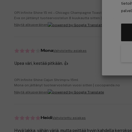
tietoi
palvel
OPI Infinite Shine 15 ml – Chicago Champagne Toast
Eva on jättänyt tuotearvostelun 8 kuukautta sitten | cocopanda.se
Näytä alkuperäinen
Vahvistettu asiakas
Mona
Upea väri, kestää pitkään. 👍
OPI Infinite Shine Cajun Shrimp™ 15ml
Mona on jättänyt tuotearvostelun vuosi sitten | cocopanda.no
Näytä alkuperäinen
Vahvistettu asiakas
Heidi
Hyvä lakka, vähän väriä, mutta peittää hyvin kahdella kerroksel