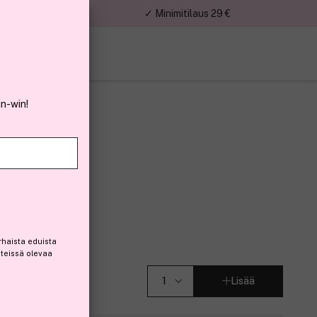
nnat
✓ Minimitilaus 29 €
in-win!
in Black
rhaista eduista
steissä olevaa
Lisää