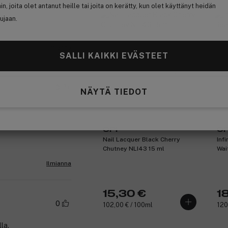
hin, joita olet antanut heille tai joita on kerätty, kun olet käyttänyt heidän
ujaan.
Ilmianna
SALLI KAIKKI EVÄSTEET
(7)
0
NÄYTÄ TIEDOT
OPI
OP
Nail Lacquer Black Cherry
Inf
Chutney NLI43 15 ml
Wai
Ilmianna
15,30 €
18
0
102,00 € / 100ml
120
la.