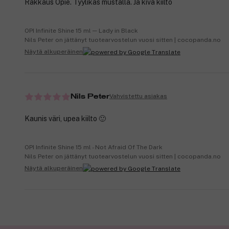
Rakkaus Opie. Tyylikäs mustalla. Ja kiva kiilto
OPI Infinite Shine 15 ml ─ Lady in Black
Nils Peter on jättänyt tuotearvostelun vuosi sitten | cocopanda.no
Näytä alkuperäinen
Vahvistettu asiakas
Nils Peter
Kaunis väri, upea kiilto 🙂
OPI Infinite Shine 15 ml - Not Afraid Of The Dark
Nils Peter on jättänyt tuotearvostelun vuosi sitten | cocopanda.no
Näytä alkuperäinen