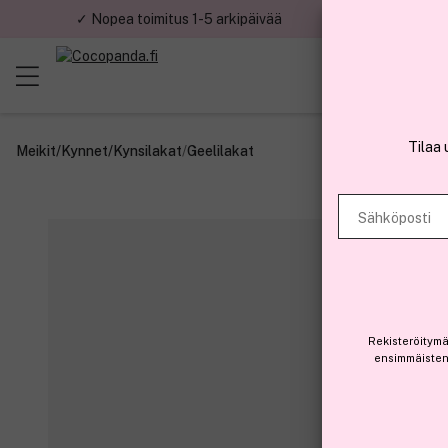
✓ Nopea toimitus 1-5 arkipäivää
✓ Tu
Tilaa 
Meikit
/
Kynnet
/
Kynsilakat
/
Geelilakat
Sähköposti
Rekisteröitymä
ensimmäisten 