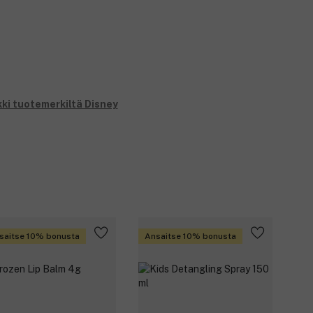
kki tuotemerkiltä Disney
saitse 10% bonusta
Ansaitse 10% bonusta