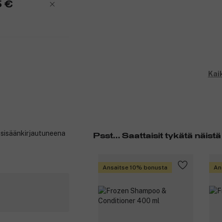
5 €
Kai
t sisäänkirjautuneena
Psst... Saattaisit tykätä näistä
Ansaitse 10% bonusta
An