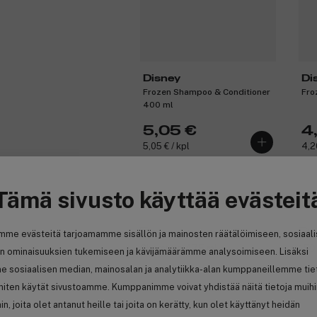
Disney
Di
Frozen Shampoo & Conditioner
Fro
400 ml
5,05 €
4
5,05 € / kpl
4,2
Tämä sivusto käyttää evästeit
Ansaitse 10% bonusta
An
mme evästeitä tarjoamamme sisällön ja mainosten räätälöimiseen, sosiaal
n ominaisuuksien tukemiseen ja kävijämäärämme analysoimiseen. Lisäksi
e sosiaalisen median, mainosalan ja analytiikka-alan kumppaneillemme tie
 miten käytät sivustoamme. Kumppanimme voivat yhdistää näitä tietoja muih
hin, joita olet antanut heille tai joita on kerätty, kun olet käyttänyt heidän