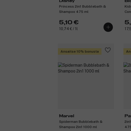
Disney
Bi
Princess 2in1 Bubblebath &
Kid
Shampoo 475 ml
Con
5,10 €
5
10,74 € / 1l
17,5
Ansaitse 10% bonusta
An
Marvel
Pa
Spiderman Bubblebath &
2in
Shampoo 2in1 1000 ml
475