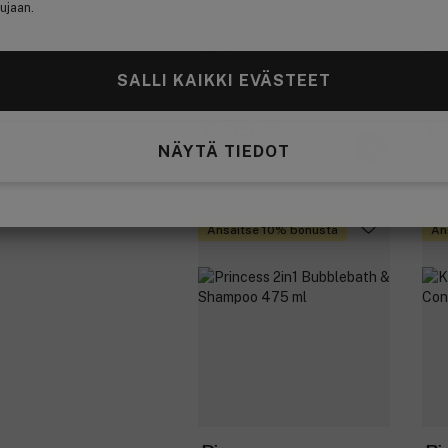
ujaan.
Disney
Ta
Frozen 2in1 Bubblebath &
Det
SALLI KAIKKI EVÄSTEET
Shampoo 475 ml
ml
5,35 €
1
NÄYTÄ TIEDOT
11,26 € / 1l
9,6
Ansaitse 10% bonusta
An