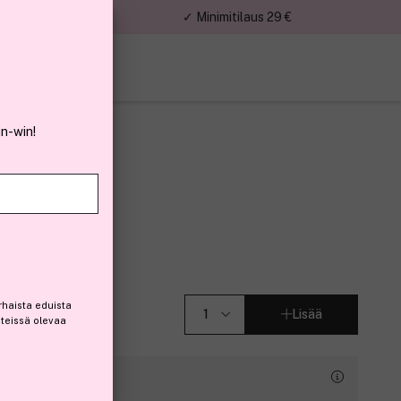
nnat
✓ Minimitilaus 29 €
in-win!
ay 400 ml
rhaista eduista
Lisää
steissä olevaa