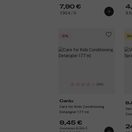
7,90 €
4
7,90 € / 1l
9,58
-5%
An
(30)
Cantu
B
Care for Kids Conditioning
Vax
Detangler 177 ml
Con
9,45 €
2
Aiemmin 9,95 €