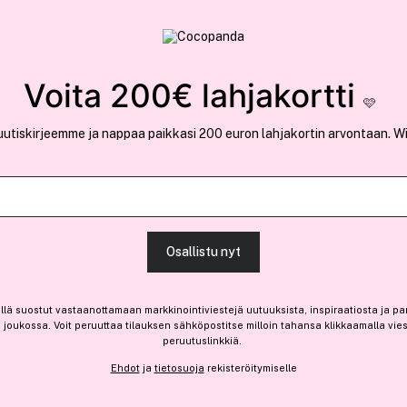
rvallinen verkkokauppa
✓ Kilpailukykyiset hi
Löydä suosikkisi 25.396 tuotteen joukosta..
Voita 200€ lahjakortti
🩷
uutiskirjeemme ja nappaa paikkasi 200 euron lahjakortin arvontaan. W
et Ja Selvityssuihkeet
Ansaitse 10% bonusta
Disney
Osallistu nyt
Frozen Hair Detangler Spr
8,20 €
llä suostut vastaanottamaan markkinointiviestejä uutuuksista, inspiraatiosta ja pa
joukossa. Voit peruuttaa tilauksen sähköpostitse milloin tahansa klikkaamalla vie
8,20 € / kpl
peruutuslinkkiä.
Ehdot
ja
tietosuoja
rekisteröitymiselle
Saatavilla verkossa