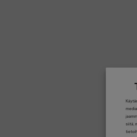
Käytä
media
jaamm
siitä,
tietoi