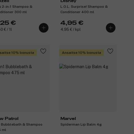
ozell
Disney
s 2-in-1 Shampoo &
L.O.L. Surprise! Shampoo &
ditioner 300 ml
Conditioner 400 ml
,25 €
4,95 €
0 € / 1l
4,95 € / kpl
saitse 10% bonusta
Ansaitse 10% bonusta
w Patrol
Marvel
1 Bubblebath & Shampoo
Spiderman Lip Balm 4g
 ml