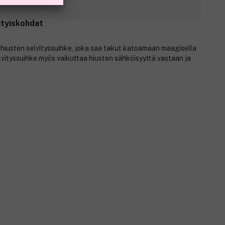
ityiskohdat
hiusten selvityssuihke, joka saa takut katoamaan maagisella
lvityssuihke myös vaikuttaa hiusten sähköisyyttä vastaan ja