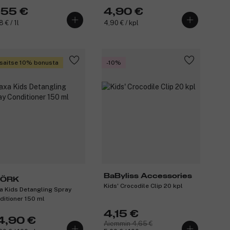
,55 €
4,90 €
 € / 1l
4,90 € / kpl
saitse 10% bonusta
-10%
BaByliss Accessories
JÖRK
Kids' Crocodile Clip 20 kpl
a Kids Detangling Spray
ditioner 150 ml
4,15 €
4,90 €
Aiemmin 4,65 €