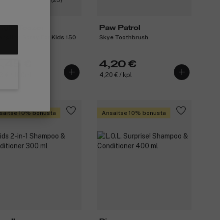
(25)
ngle Teezer
Paw Patrol
angling Spray For Kids 150
Skye Toothbrush
4,45 €
4,20 €
3 € / 100ml
4,20 € / kpl
saitse 10% bonusta
Ansaitse 10% bonusta