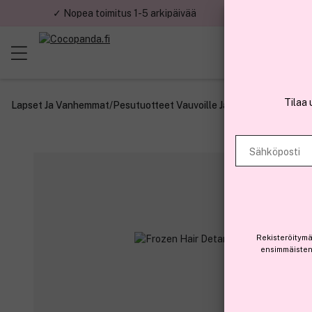
✓ Nopea toimitus 1-5 arkipäivää
✓ Tu
Tilaa 
Lapset Ja Vanhemmat
/
Pesutuotteet Vauvoille Ja Lapsille
/
Hoitoaine
Sähköposti
Rekisteröitymä
ensimmäisten 