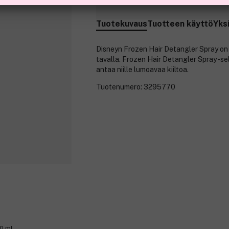
Tuotekuvaus
Tuotteen käyttö
Yks
Disneyn Frozen Hair Detangler Spray on 
tavalla. Frozen Hair Detangler Spray -se
antaa niille lumoavaa kiiltoa.
Tuotenumero:
3295770
0 ml