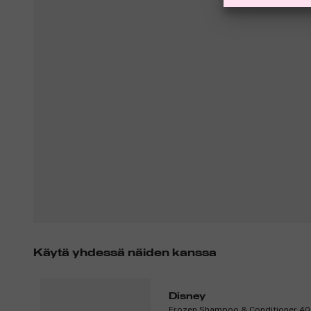
Käytä yhdessä näiden kanssa
Disney
Frozen Shampoo & Conditioner 40