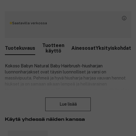
Saatavilla verkossa
Tuotteen
Tuotekuvaus
Ainesosat
Yksityiskohdat
käyttö
Kokoso Babyn Natural Baby Hairbrush -hiusharjan
luonnonharjakset ovat täysin luonnolliset ja varsi on
massiivipuuta. Pehmeä ja hyvä hiusharja harjaa vauvan hennot
hiukset ja on samaan aikaan lempeä ja hellävarainen
hiuspohjalle. Hiusharja on 15 cm:n pituinen ja vie vain vähän tilaa
Sulje
hoitolaukussa. Hiusharjan mukana tulee pieni ja söpö
säilytyspussi, joka suojaa hiusharjaa. Käytä hiusharjaa Kokoso
Lue lisää
Babyn Coconut Oil -kookosöljyn ja Happy Scalp Cream -
hiuspohjavoiteen kanssa – kummatkin voivat olla tehokas apu
Käytä yhdessä näiden kanssa
karstaan, jota esiintyy hiuspohjassa.
Tuotteen hyödyt: