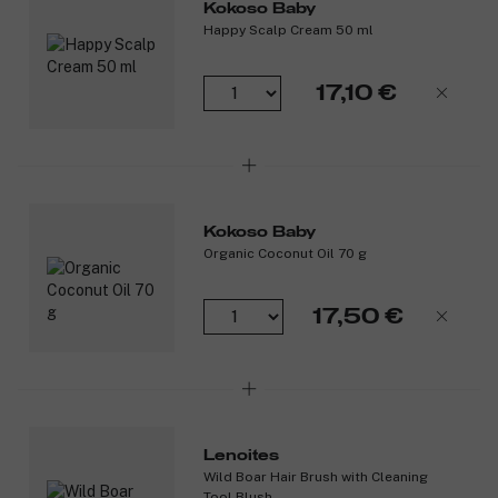
Kokoso Baby
Täysin luonnollinen ja muoviton.
Happy Scalp Cream 50 ml
Pitää hennot hiukset paikoillaan.
Luonnolliset harjakset levittävät öljyn tasaisesti.
Hiusten ja hiuspohjan hellävarainen harjaaminen voi
17,10 €
auttaa vauvaa rentoutumaan ennen unille menoa.
Säännöllinen hiusten harjaaminen vauvana helpottaa
hiustenhoitorutiineja tulevaisuudessa.
Tuotenumero:
3295791
Kokoso Baby
Organic Coconut Oil 70 g
17,50 €
Lenoites
Wild Boar Hair Brush with Cleaning
Tool Blush