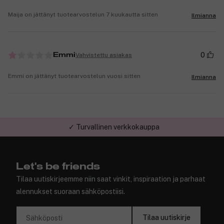
Maija on jättänyt tuotearvostelun 7 kuukautta sitten
Ilmianna
0
Vahvistettu asiakas
Emmi
Emmi on jättänyt tuotearvostelun vuosi sitten
Ilmianna
✓ Turvallinen verkkokauppa
Let's be friends
Tilaa uutiskirjeemme niin saat vinkit, inspiraation ja parhaat
alennukset suoraan sähköpostiisi.
Tilaa uutiskirje
Sähköposti