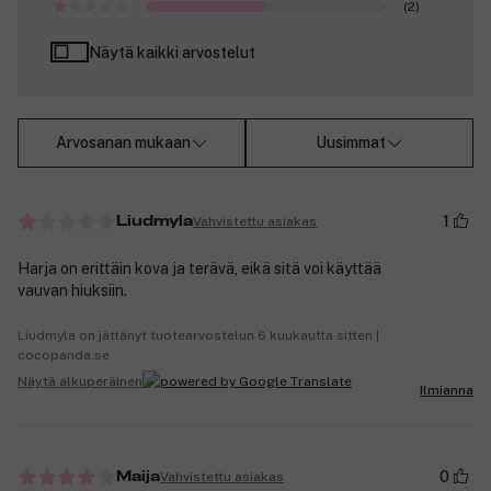
(2)
Näytä kaikki arvostelut
Arvosanan mukaan
Uusimmat
1
Vahvistettu asiakas
Liudmyla
Harja on erittäin kova ja terävä, eikä sitä voi käyttää
vauvan hiuksiin.
Liudmyla on jättänyt tuotearvostelun 6 kuukautta sitten |
cocopanda.se
Näytä alkuperäinen
Ilmianna
0
Vahvistettu asiakas
Maija