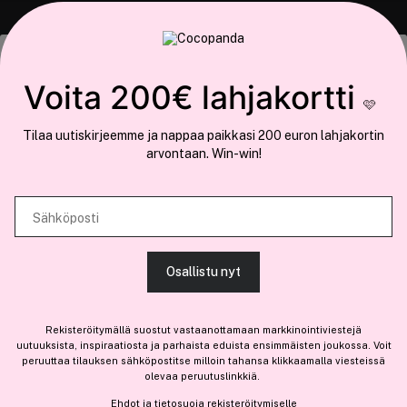
COCOPANDA.FI
Tämä sivusto käyttää evästeitä
Voita 200€ lahjakortti
Meistä
🩷
Käytämme evästeitä tarjoamamme sisällön ja mainosten
Liity jäseneksi
Tilaa uutiskirjeemme ja nappaa paikkasi 200 euron lahjakortin
räätälöimiseen, sosiaalisen median ominaisuuksien tukemiseen ja
arvontaan. Win-win!
kävijämäärämme analysoimiseen. Lisäksi jaamme sosiaalisen median,
mainosalan ja analytiikka-alan kumppaneillemme tietoja siitä, miten
käytät sivustoamme. Kumppanimme voivat yhdistää näitä tietoja muihin
Sähköposti
tietoihin, joita olet antanut heille tai joita on kerätty, kun olet käyttänyt
Olemme osa
Brandsdal Group AS
heidän palvelujaan.
Jos haluat henkilökohtaista neuvoa ammattitason hiustuotteista,
Osallistu nyt
klikkaa
tästä
.
SALLI KAIKKI EVÄSTEET
Rekisteröitymällä suostut vastaanottamaan markkinointiviestejä
uutuuksista, inspiraatiosta ja parhaista eduista ensimmäisten joukossa. Voit
peruuttaa tilauksen sähköpostitse milloin tahansa klikkaamalla viesteissä
olevaa peruutuslinkkiä.
NÄYTÄ TIEDOT
Ehdot
ja
tietosuoja
rekisteröitymiselle