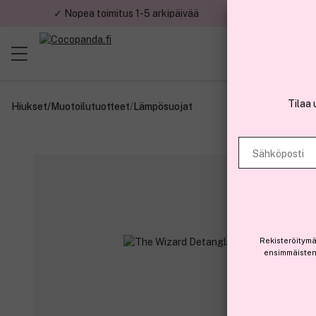
✓ Nopea toimitus 1-5 arkipäivää
✓ Tu
Tilaa 
Hiukset
/
Muotoilutuotteet
/
Lämpösuojat
Sähköposti
Rekisteröitymä
ensimmäisten 