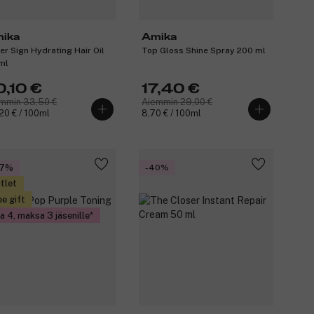
ika
Amika
er Sign Hydrating Hair Oil
Top Gloss Shine Spray 200 ml
ml
0,10 €
17,40 €
mmin 33,50 €
Aiemmin 29,00 €
20 € / 100ml
8,70 € / 100ml
37%
-40%
tlet
ee gift
a 4, maksa 3 jäsenille