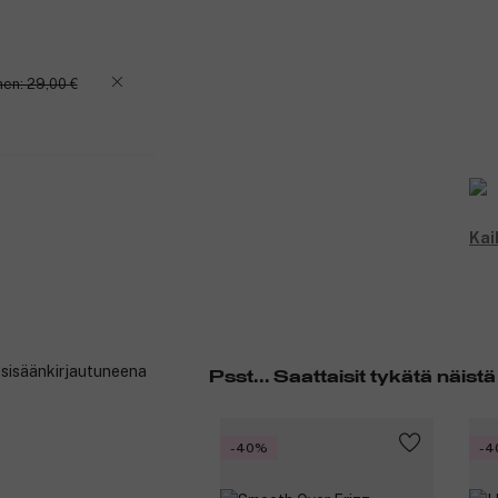
en: 29,00 €
Kai
t sisäänkirjautuneena
Psst... Saattaisit tykätä näistä
-40%
-4