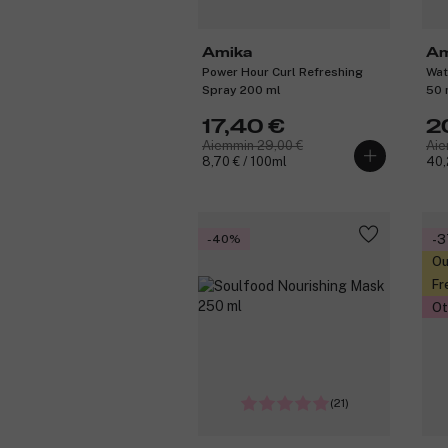
Amika
Am
Power Hour Curl Refreshing
Wat
Spray 200 ml
50 
17,40 €
2
Aiemmin 29,00 €
Aie
8,70 € / 100ml
40,
-40%
-
Ou
Fr
Ot
(21)