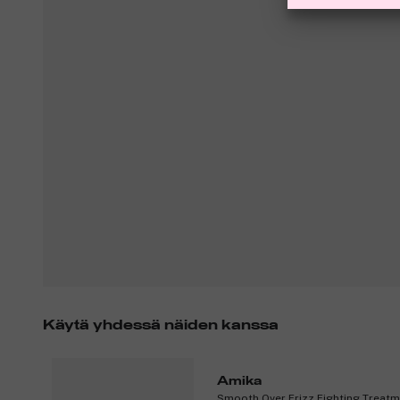
Käytä yhdessä näiden kanssa
Amika
Smooth Over Frizz Fighting Treat