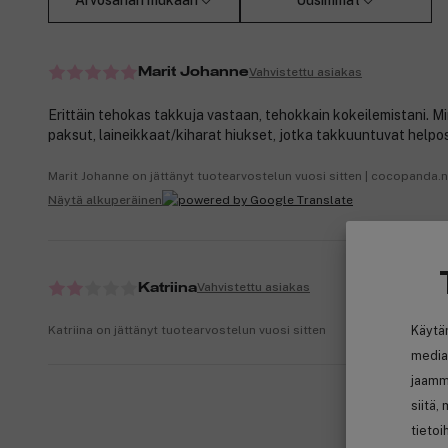
Arvosanan mukaan
Uusimmat
Vahvistettu asiakas
Marit Johanne
Erittäin tehokas takkuja vastaan, tehokkain kokeilemistani. Mi
paksut, laineikkaat/kiharat hiukset, jotka takkuuntuvat helpos
Marit Johanne on jättänyt tuotearvostelun vuosi sitten | cocopanda.
Näytä alkuperäinen
Vahvistettu asiakas
Katriina
Katriina on jättänyt tuotearvostelun vuosi sitten
Käytä
media
jaamm
siitä,
tietoi