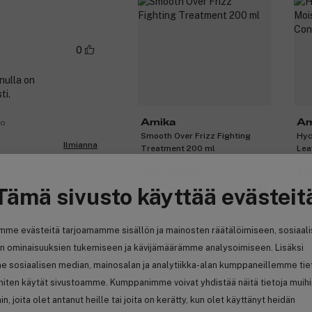
0
nulla on
ti.
Amika
Am
no
Smooth Over Frizz Fighting
Hyd
Ilmianna
Treatment 200 ml
Lea
20,90 €
1
Aiemmin 34,90 €
Aie
Tämä sivusto käyttää evästeit
10,45 € / 100ml
8,7
0
mme evästeitä tarjoamamme sisällön ja mainosten räätälöimiseen, sosiaal
Ilmianna
n ominaisuuksien tukemiseen ja kävijämäärämme analysoimiseen. Lisäksi
-40%
-4
e sosiaalisen median, mainosalan ja analytiikka-alan kumppaneillemme tie
 miten käytät sivustoamme. Kumppanimme voivat yhdistää näitä tietoja muih
hin, joita olet antanut heille tai joita on kerätty, kun olet käyttänyt heidän