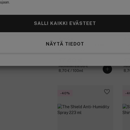
ujaan.
(11)
SALLI KAIKKI EVÄSTEET
Amika
Am
NÄYTÄ TIEDOT
Brooklyn Bombshell Blowout
Fri
Volume Spray 200 ml
Fri
17,40 €
1
Aiemmin 29,00 €
Aie
8,70 € / 100ml
8,7
-40%
-4