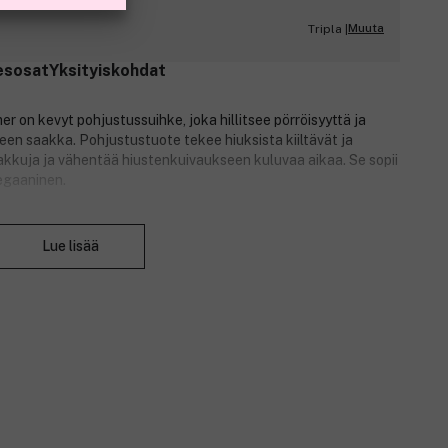
Muuta
Tripla |
esosat
Yksityiskohdat
 on kevyt pohjustussuihke, joka hillitsee pörröisyyttä ja
een saakka. Pohjustustuote tekee hiuksista kiiltävät ja
takkuja ja vähentää hiustenkuivaukseen kuluvaa aikaa. Se sopii
Vegaaninen.
vumiselta, palauttaa lipidisuojan, ehkäisee kosteuden
Sulje
e sisältää myös tyrniä, yhtä maailman ravitsevimmista
Lue lisää
-vitamiinia kuin appelsiinissa ja kolme kertaa enemmän A-
sten ja hiuspohjan terveyttä. Avokadoöljy pitää hiukset