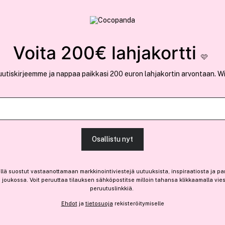
rvallinen verkkokauppa
✓ Kilpailukykyiset hi
Löydä suosikkisi 25.557 tuotteen joukosta..
Voita 200€ lahjakortti
🩷
uutiskirjeemme ja nappaa paikkasi 200 euron lahjakortin arvontaan. W
Amika
The Wizard Detangling Hair
Osallistu nyt
-40%
llä suostut vastaanottamaan markkinointiviestejä uutuuksista, inspiraatiosta ja pa
16,50 €
joukossa. Voit peruuttaa tilauksen sähköpostitse milloin tahansa klikkaamalla vie
Ennen: 27,50 €
|
11,00 € / 100ml
peruutuslinkkiä.
Ehdot
ja
tietosuoja
rekisteröitymiselle
Saatavilla verkossa