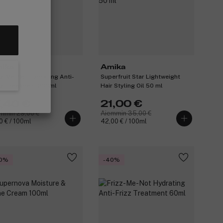
ika
Amika
zz-Me-Not Hydrating Anti-
Superfruit Star Lightweight
zz Treatment 200ml
Hair Styling Oil 50 ml
7,40 €
21,00 €
mmin 29,00 €
Aiemmin 35,00 €
0 € / 100ml
42,00 € / 100ml
0%
-40%