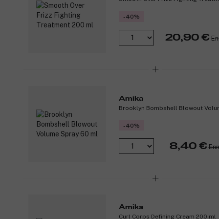
-40%
20,90 €
En
Amika
Brooklyn Bombshell Blowout Volu
-40%
8,40 €
Enn
Amika
Curl Corps Defining Cream 200 ml