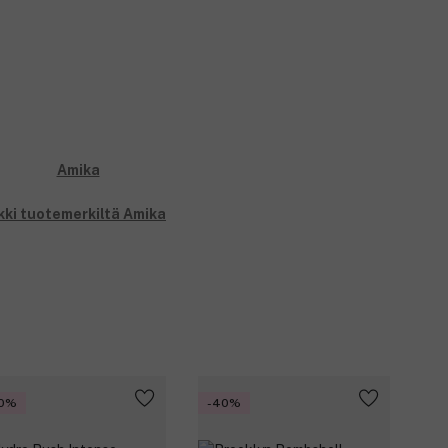
kki tuotemerkiltä Amika
0%
-40%