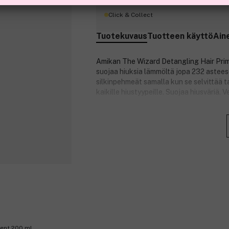
Click & Collect
Tuotekuvaus
Tuotteen käyttö
Ain
Amikan The Wizard Detangling Hair Primer
suojaa hiuksia lämmöltä jopa 232 astees
silkinpehmeät samalla kun se selvittää 
kaikille hiustyypeille. Suojaa hiusväriä. 
Skvalaani auttaa suojaamaan hiuksia kui
menetystä ja tekee hiuksista pehmeät. S
marjoista. Siinä on 15 kertaa enemmän C
vitamiinia kuin porkkanassa. Edistää hiu
kosteutettuina ja sileinä.
Tuotenumero:
3297252
ment 200 ml