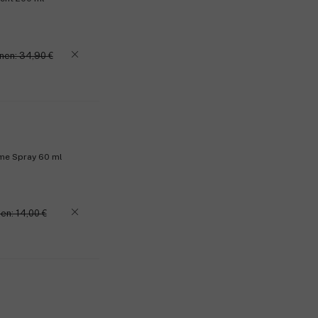
nen: 34,90 €
me Spray 60 ml
en: 14,00 €