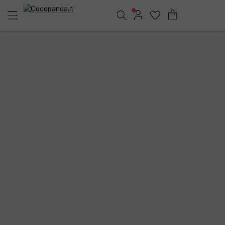
Löydä suosikkisi 25.400 tuotteen joukosta..