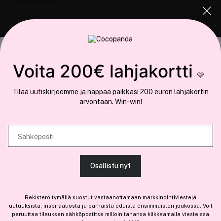
COCOPANDA.FI
Tämä sivusto käyttää evästeitä
Voita 200€ lahjakortti
Meistä
🩷
Käytämme evästeitä tarjoamamme sisällön ja mainosten
Liity jäseneksi
Tilaa uutiskirjeemme ja nappaa paikkasi 200 euron lahjakortin
räätälöimiseen, sosiaalisen median ominaisuuksien tukemiseen ja
arvontaan. Win-win!
kävijämäärämme analysoimiseen. Lisäksi jaamme sosiaalisen median,
mainosalan ja analytiikka-alan kumppaneillemme tietoja siitä, miten
käytät sivustoamme. Kumppanimme voivat yhdistää näitä tietoja muihin
Sähköposti
Olemme osa
Brandsdal Group AS
tietoihin, joita olet antanut heille tai joita on kerätty, kun olet käyttänyt
heidän palvelujaan.
Jos haluat henkilökohtaista neuvoa ammattitason hiustuotteista,
Osallistu nyt
klikkaa
tästä
.
SALLI KAIKKI EVÄSTEET
Rekisteröitymällä suostut vastaanottamaan markkinointiviestejä
uutuuksista, inspiraatiosta ja parhaista eduista ensimmäisten joukossa. Voit
peruuttaa tilauksen sähköpostitse milloin tahansa klikkaamalla viesteissä