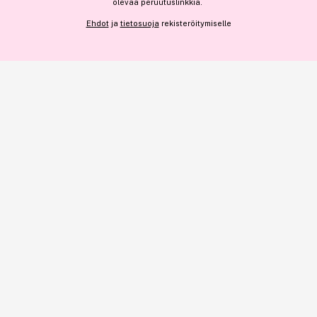
olevaa peruutuslinkkiä.
NÄYTÄ TIEDOT
22,15 €
Ehdot
ja
tietosuoja
rekisteröitymiselle
Lisää
44,30 € / 100ml