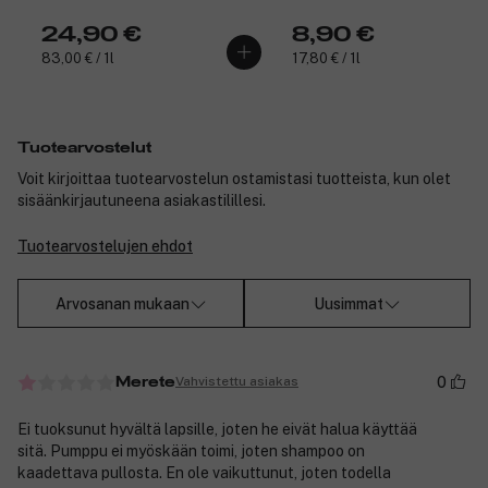
24,90 €
8,90 €
83,00 € / 1l
17,80 € / 1l
Tuotearvostelut
Voit kirjoittaa tuotearvostelun ostamistasi tuotteista, kun olet
sisäänkirjautuneena asiakastilillesi.
Tuotearvostelujen ehdot
Arvosanan mukaan
Uusimmat
0
Vahvistettu asiakas
Merete
Ei tuoksunut hyvältä lapsille, joten he eivät halua käyttää
sitä. Pumppu ei myöskään toimi, joten shampoo on
kaadettava pullosta. En ole vaikuttunut, joten todella