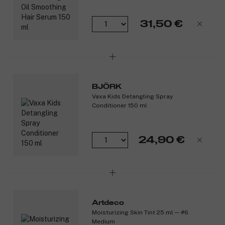
lasten herkälle hiuspohjalle.
Betaiini ja ksylitoli tekevät koostumuksesta entistä
31,50 €
kosteuttavamman.
Allergeeneista vapaa ja luonnollinen tuoksu (makea
minttu).
EVE Vegan -sertifioitu ja sisältää 99 % luonnollisia
ainesosia.
Ei sisällä silikonia.
Dermatologisesti testattu (ihoärsytystesti tehty).
BJÖRK
Vaxa Kids Detangling Spray
Vaikuttavat ainesosat:
Conditioner 150 ml
Luonnonmukainen, kylmäuutettu ja Ecocert-sertifioitu
kamomillamehu.
24,90 €
Betaiini ja ksylitoli.
Tuotenumero:
3302999
Artdeco
Moisturizing Skin Tint 25 ml ─ #6
Medium