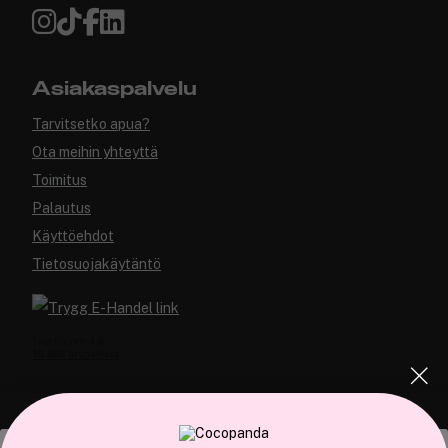
Asiakaspalvelu
Tarvitsetko apua?
Ota meihin yhteyttä
Toimitus
Palautus
Käyttöehdot
Tietosuojakäytäntö