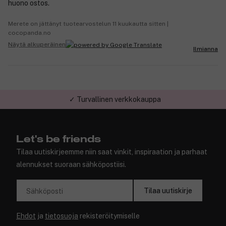
huono ostos.
Merete on jättänyt tuotearvostelun 11 kuukautta sitten |
cocopanda.no
Näytä alkuperäinen
Ilmianna
✓ Turvallinen verkkokauppa
Let's be friends
Tilaa uutiskirjeemme niin saat vinkit, inspiraation ja parhaat
alennukset suoraan sähköpostiisi.
Tilaa uutiskirje
Sähköposti
Ehdot
ja
tietosuoja
rekisteröitymiselle