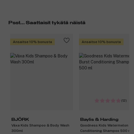
Psst... Saattaisit tykätä näistä
Ansaitse 10% bonusta
Ansaitse 10% bonusta
(12)
BJÖRK
Baylis & Harding
Växa Kids Shampoo & Body Wash
Goodness Kids Watermelon Bu
300ml
Conditioning Shampoo 500 ml