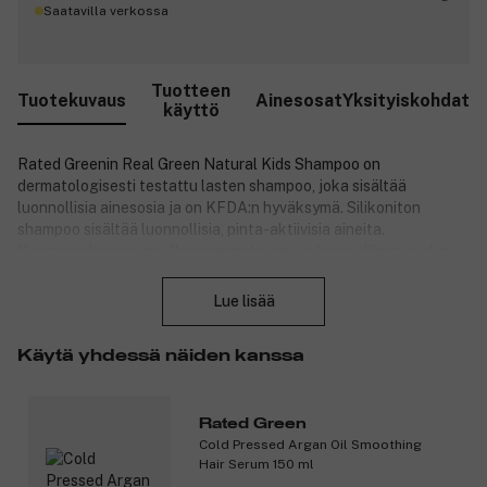
Saatavilla verkossa
Tuotteen
Tuotekuvaus
Ainesosat
Yksityiskohdat
käyttö
Rated Greenin Real Green Natural Kids Shampoo on
dermatologisesti testattu lasten shampoo, joka sisältää
luonnollisia ainesosia ja on KFDA:n hyväksymä. Silikoniton
shampoo sisältää luonnollisia, pinta-aktiivisia aineita.
Koostumuksessa on allergeeneista vapaa, luonnollinen tuoksu,
Sulje
ja se puhdistaa hellävaraisesti vauvojen ja lasten herkän
hiuspohjan ja hiukset. Se sisältää luonnonmukaista
Lue lisää
kamomillamehua, kosteuttavaa betaiinia ja ksylitolia, jotka
ravitsevat ja kosteuttavat hiuksia ja hiuspohjaa ja ylläpitävät
Käytä yhdessä näiden kanssa
niiden terveyttä.
Tuotteen ominaisuudet:
Rated Green
Ensimmäinen KFDA:n virallisesti hyväksymä Natural Kids
Cold Pressed Argan Oil Smoothing
Shampoo.
Hair Serum 150 ml
Hellävaraisimmat ja turvallisimmat pinta-aktiiviset aineet