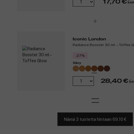
17,70 €
Enn
Iconic London
Radiance Booster 30 ml – Toffee 
-27%
Sävy
28,40 €
En
Nämä 3 tuotetta hintaan 69,10 €