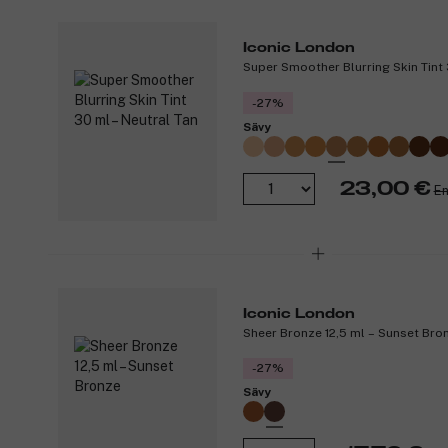
Iconic London
Super Smoother Blurring Skin Tint 
-27%
Sävy
23,00 €
En
Iconic London
Sheer Bronze 12,5 ml – Sunset Bro
-27%
Sävy