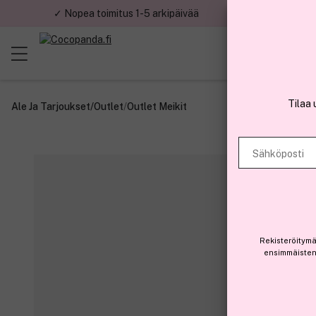
✓ Nopea toimitus 1-5 arkipäivää
✓ Tu
Tilaa 
Ale Ja Tarjoukset
/
Outlet
/
Outlet Meikit
Sähköposti
Rekisteröitymä
ensimmäisten 