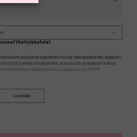
Tan
esosat
Yksityiskohdat
tevoiteen joustavat pigmentit luovat mikropeittävän, helposti
häivyttää tummia silmänalusia, punoitusta ja epäpuhtauksia
es meikittömän näköisen ihon. Lopputulos on 100 %
ihotyypeille.
Sulje
Lue lisää