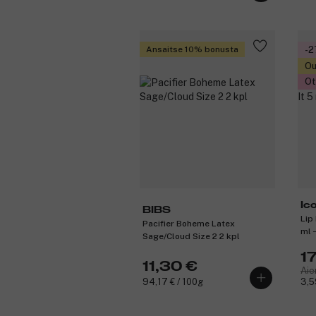
Ansaitse 10% bonusta
-
Ou
Ot
Ic
BIBS
Lip
Pacifier Boheme Latex
ml 
Sage/Cloud Size 2 2 kpl
1
11,30 €
Aie
94,17 € / 100g
3,5