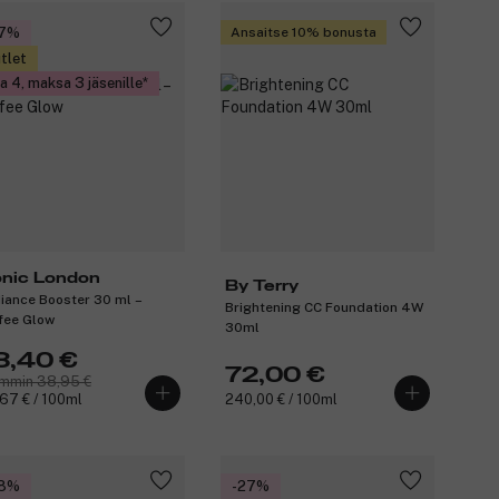
27%
Ansaitse 10% bonusta
tlet
a 4, maksa 3 jäsenille
onic London
By Terry
iance Booster 30 ml –
Brightening CC Foundation 4W
fee Glow
30ml
8,40 €
72,00 €
mmin 38,95 €
67 € / 100ml
240,00 € / 100ml
28%
-27%