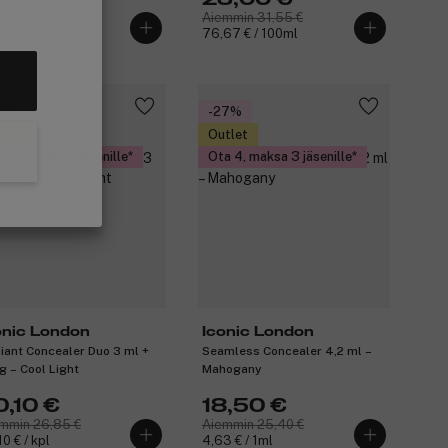
mmin 31,55 €
Aiemmin 31,55 €
67 € / 100ml
76,67 € / 100ml
25%
-27%
tlet
Outlet
a 4, maksa 3 jäsenille
Ota 4, maksa 3 jäsenille
onic London
Iconic London
iant Concealer Duo 3 ml +
Seamless Concealer 4,2 ml –
 g – Cool Light
Mahogany
0,10 €
18,50 €
mmin 26,85 €
Aiemmin 25,40 €
10 € / kpl
4,63 € / 1ml