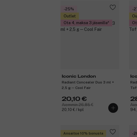
-25%
-
Outlet
Ou
Ota 4, maksa 3 jäsenille
Ot
Iconic London
Ic
Radiant Concealer Duo 3 ml +
Rad
2,5 g ─ Cool Fair
Tof
20,10 €
2
Aiemmin 26,85 €
Aie
20,10 € / kpl
94,
Ansaitse 10% bonusta
-