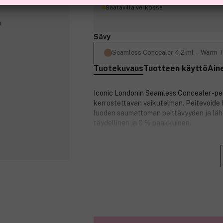
Saatavilla verkossa
Sävy
Seamless Concealer 4,2 ml – Warm 
Tuotekuvaus
Tuotteen käyttö
Ain
Iconic Londonin Seamless Concealer -pei
kerrostettavan vaikutelman. Peitevoide 
luoden saumattoman peittävyyden ja läh
täydellinen ja 0 % paakkuinen.
Tuote on vegaaninen, ja se sopii kaikille 
Tuotenumero:
3303650