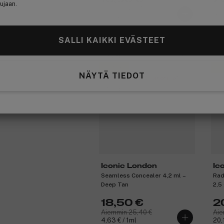
ujaan.
Aiemmin 25,40 €
Aie
4,63 € / 1ml
76,
SALLI KAIKKI EVÄSTEET
-27%
-
Outlet
Ou
NÄYTÄ TIEDOT
Ota 4, maksa 3 jäsenille
Ot
Iconic London
Ic
Seamless Concealer 4,2 ml –
Rad
Deep Tan
2,5
18,50 €
2
Aiemmin 25,40 €
Aie
4,63 € / 1ml
20,