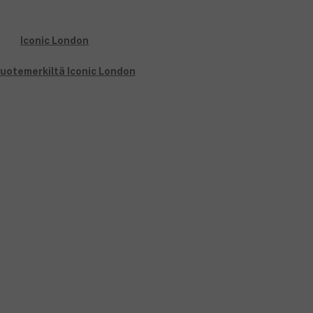
tuotemerkiltä Iconic London