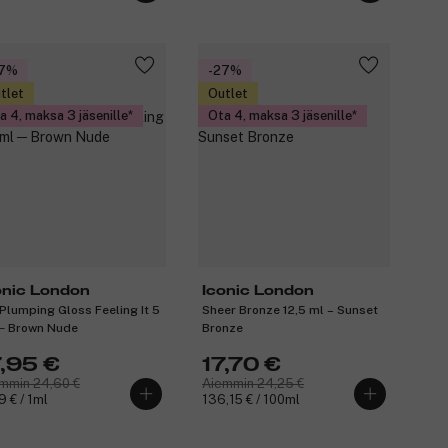
27%
-27%
tlet
Outlet
a 4, maksa 3 jäsenille
Ota 4, maksa 3 jäsenille
onic London
Iconic London
 Plumping Gloss Feeling It 5
Sheer Bronze 12,5 ml – Sunset
─ Brown Nude
Bronze
7,95 €
17,70 €
mmin 24,60 €
Aiemmin 24,25 €
9 € / 1ml
136,15 € / 100ml