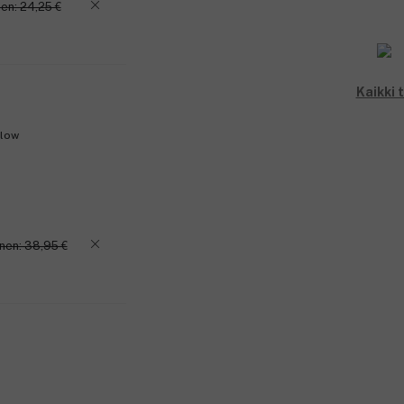
en: 24,25 €
Kaikki 
Glow
nen: 38,95 €