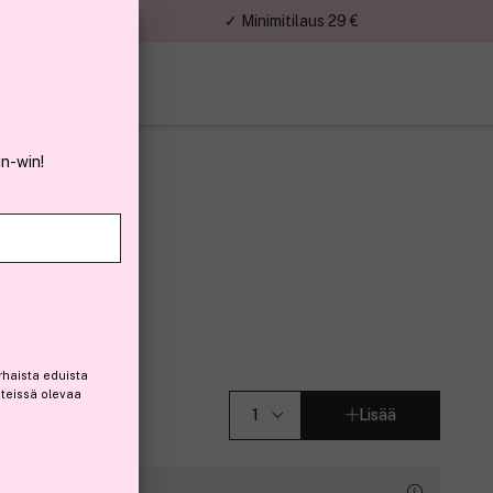
nnat
✓ Minimitilaus 29 €
in-win!
 – Warm Tan
rhaista eduista
steissä olevaa
Lisää