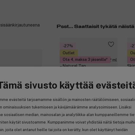
t sisäänkirjautuneena
Psst... Saattaisit tykätä näistä
-27%
-
Outlet
Ou
Ota 4, maksa 3 jäsenille
Ot
Tämä sivusto käyttää evästeit
mme evästeitä tarjoamamme sisällön ja mainosten räätälöimiseen, sosiaal
n ominaisuuksien tukemiseen ja kävijämäärämme analysoimiseen. Lisäksi
Iconic London
Ic
e sosiaalisen median, mainosalan ja analytiikka-alan kumppaneillemme tie
Seamless Concealer 4,2 ml –
Sup
 miten käytät sivustoamme. Kumppanimme voivat yhdistää näitä tietoja muih
Natural Tan
Tin
hin, joita olet antanut heille tai joita on kerätty, kun olet käyttänyt heidän
18,50 €
2