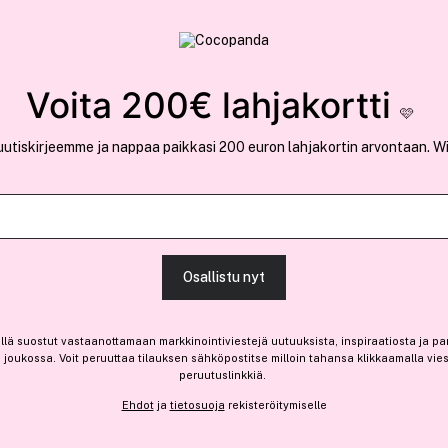
rvallinen verkkokauppa
✓ Kilpailukykyiset hi
Löydä suosikkisi 25.374 tuotteen joukosta..
Voita 200€ lahjakortti
🩷
uutiskirjeemme ja nappaa paikkasi 200 euron lahjakortin arvontaan. W
Outlet
Ota 4, maksa 3 jäsenille
Iconic London
Osallistu nyt
Seamless Concealer 4,2 ml
-45%
Vain 2 varastossa
llä suostut vastaanottamaan markkinointiviestejä uutuuksista, inspiraatiosta ja pa
joukossa. Voit peruuttaa tilauksen sähköpostitse milloin tahansa klikkaamalla vie
18,05 €
peruutuslinkkiä.
Ennen: 32,90 €
|
4,51 € / 1ml
Ehdot
ja
tietosuoja
rekisteröitymiselle