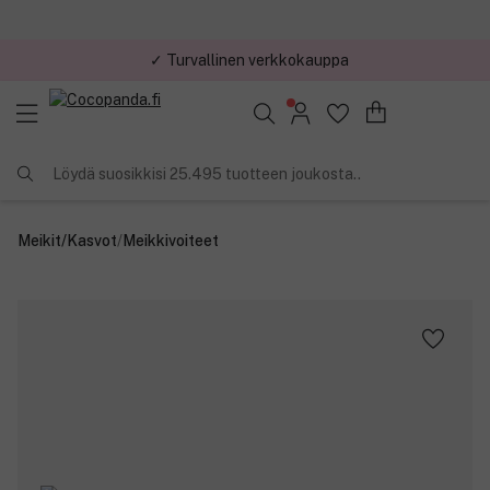
✓ Turvallinen verkkokauppa
✓ Kilpailukykyiset hinnat
Löydä suosikkisi 25.495 tuotteen joukosta..
Meikit
/
Kasvot
/
Meikkivoiteet