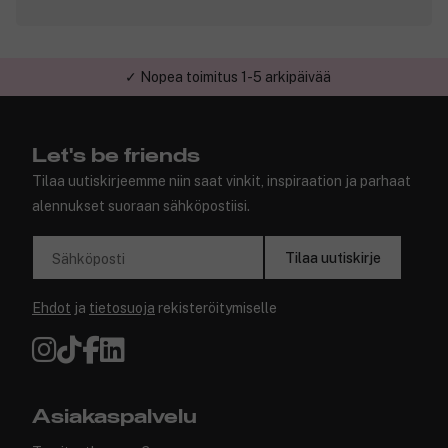
✓ Nopea toimitus 1-5 arkipäivää
✓ Turvallinen verkkokauppa
Let's be friends
Tilaa uutiskirjeemme niin saat vinkit, inspiraation ja parhaat
alennukset suoraan sähköpostiisi.
Tilaa uutiskirje
Sähköposti
Ehdot
ja
tietosuoja
rekisteröitymiselle
Asiakaspalvelu