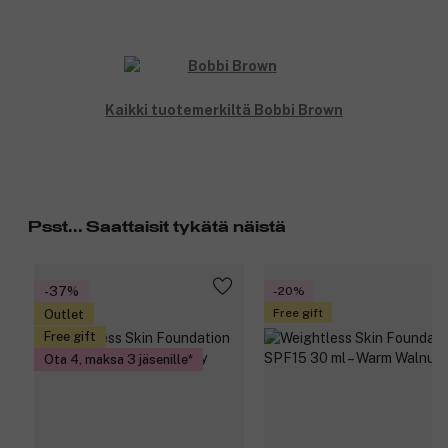
Kaikki tuotemerkiltä Bobbi Brown
Psst... Saattaisit tykätä näistä
-37%
-20%
Free gift
Outlet
Free gift
Ota 4, maksa 3 jäsenille