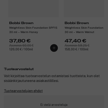
Bobbi Brown
Bobbi Brown
Weightless Skin Foundation SPF15
Weightless Skin Foundation S
30 ml – Warm Honey
30 ml – Warm Walnut
37,80 €
47,40 €
Aiemmin 60,00 €
Aiemmin 59,25 €
126,00 € / 100ml
158,00 € / 100ml
Tuotearvostelut
Voit kirjoittaa tuotearvostelun ostamistasi tuotteista, kun olet
sisäänkirjautuneena asiakastilillesi.
Tuotearvostelujen ehdot
Ei vielä arvosteluja