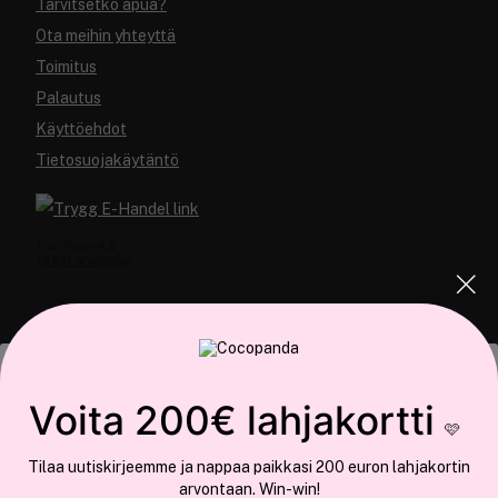
Tarvitsetko apua?
Ota meihin yhteyttä
Toimitus
Palautus
Käyttöehdot
Tietosuojakäytäntö
COCOPANDA.FI
Tämä sivusto käyttää evästeitä
Voita 200€ lahjakortti
Meistä
🩷
Käytämme evästeitä tarjoamamme sisällön ja mainosten
Liity jäseneksi
Tilaa uutiskirjeemme ja nappaa paikkasi 200 euron lahjakortin
räätälöimiseen, sosiaalisen median ominaisuuksien tukemiseen ja
arvontaan. Win-win!