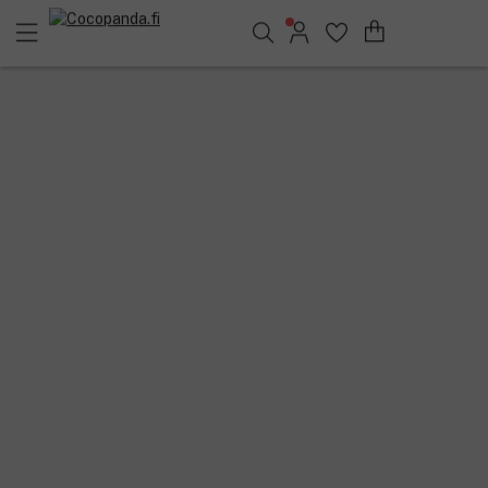
Löydä suosikkisi 25.402 tuotteen joukosta..