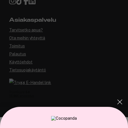
Asiakaspalvelu
Tarvitsetko apua?
Ota meihin yhteyttä
Toimitus
Palautus
Käyttöehdot
Tietosuojakäytäntö
COCOPANDA.FI