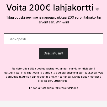
Tämä sivusto käyttää evästeitä
Voita 200€ lahjakortti
Meistä
🩷
Käytämme evästeitä tarjoamamme sisällön ja mainosten
Liity jäseneksi
Tilaa uutiskirjeemme ja nappaa paikkasi 200 euron lahjakortin
räätälöimiseen, sosiaalisen median ominaisuuksien tukemiseen ja
arvontaan. Win-win!
kävijämäärämme analysoimiseen. Lisäksi jaamme sosiaalisen median,
mainosalan ja analytiikka-alan kumppaneillemme tietoja siitä, miten
käytät sivustoamme. Kumppanimme voivat yhdistää näitä tietoja muihin
Sähköposti
Olemme osa
Brandsdal Group AS
tietoihin, joita olet antanut heille tai joita on kerätty, kun olet käyttänyt
heidän palvelujaan.
Jos haluat henkilökohtaista neuvoa ammattitason hiustuotteista,
Osallistu nyt
klikkaa
tästä
.
SALLI KAIKKI EVÄSTEET
Rekisteröitymällä suostut vastaanottamaan markkinointiviestejä
uutuuksista, inspiraatiosta ja parhaista eduista ensimmäisten joukossa. Voit
peruuttaa tilauksen sähköpostitse milloin tahansa klikkaamalla viesteissä
14,50 €
olevaa peruutuslinkkiä.
NÄYTÄ TIEDOT
131,82 € / 100ml
Ehdot
ja
tietosuoja
rekisteröitymiselle
Tilaa ilmoitus
Loppuunmyyty