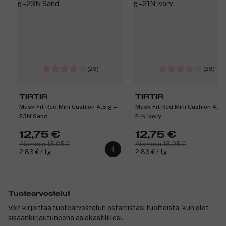
(23)
(23)
TIRTIR
TIRTIR
Mask Fit Red Mini Cushion 4,5 g –
Mask Fit Red Mini Cushion 4,5 
23N Sand
21N Ivory
12,75 €
12,75 €
Aiemmin 15,05 €
Aiemmin 15,05 €
2,83 € / 1g
2,83 € / 1g
Tuotearvostelut
Voit kirjoittaa tuotearvostelun ostamistasi tuotteista, kun olet
sisäänkirjautuneena asiakastilillesi.