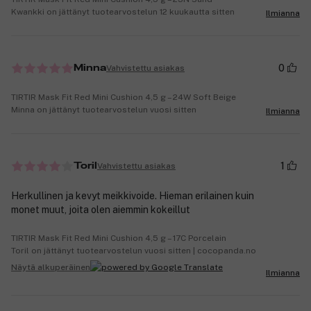
Kwankki on jättänyt tuotearvostelun 12 kuukautta sitten
Ilmianna
0
Vahvistettu asiakas
Minna
TIRTIR Mask Fit Red Mini Cushion 4,5 g – 24W Soft Beige
Minna on jättänyt tuotearvostelun vuosi sitten
Ilmianna
1
Vahvistettu asiakas
Toril
Herkullinen ja kevyt meikkivoide. Hieman erilainen kuin
monet muut, joita olen aiemmin kokeillut
TIRTIR Mask Fit Red Mini Cushion 4,5 g – 17C Porcelain
Toril on jättänyt tuotearvostelun vuosi sitten | cocopanda.no
Näytä alkuperäinen
Ilmianna