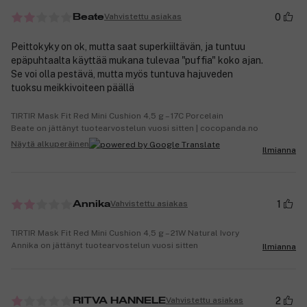
0
Vahvistettu asiakas
Beate
Peittokyky on ok, mutta saat superkiiltävän, ja tuntuu
epäpuhtaalta käyttää mukana tulevaa "puffia" koko ajan.
Se voi olla pestävä, mutta myös tuntuva hajuveden
tuoksu meikkivoiteen päällä
TIRTIR Mask Fit Red Mini Cushion 4,5 g – 17C Porcelain
Beate on jättänyt tuotearvostelun vuosi sitten | cocopanda.no
Näytä alkuperäinen
Ilmianna
1
Vahvistettu asiakas
Annika
TIRTIR Mask Fit Red Mini Cushion 4,5 g – 21W Natural Ivory
Annika on jättänyt tuotearvostelun vuosi sitten
Ilmianna
2
Vahvistettu asiakas
RITVA HANNELE