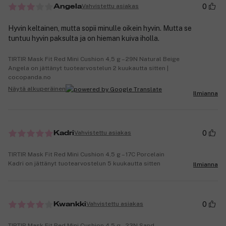
0
Vahvistettu asiakas
Angela
Hyvin keltainen, mutta sopii minulle oikein hyvin. Mutta se
tuntuu hyvin paksulta ja on hieman kuiva iholla.
TIRTIR Mask Fit Red Mini Cushion 4,5 g – 29N Natural Beige
Angela on jättänyt tuotearvostelun 2 kuukautta sitten |
cocopanda.no
Näytä alkuperäinen
Ilmianna
0
Vahvistettu asiakas
Kadri
TIRTIR Mask Fit Red Mini Cushion 4,5 g – 17C Porcelain
Kadri on jättänyt tuotearvostelun 5 kuukautta sitten
Ilmianna
0
Vahvistettu asiakas
Kwankki
TIRTIR Mask Fit Red Mini Cushion 4,5 g – 23N Sand