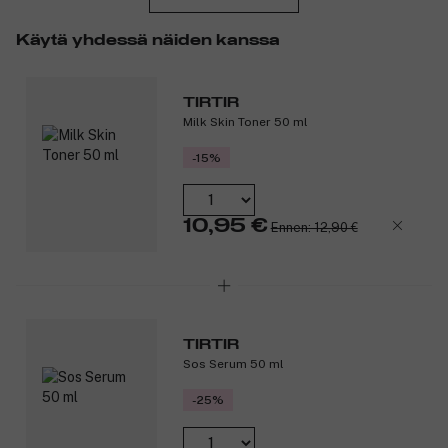
72 tunnin peittävyys: Pitää meikin virheettömänä ilman
Käytä yhdessä näiden kanssa
haalistumista tai paakkuuntumista.
Kerrostettava peittävyys: Peittää punoituksen,
epäpuhtaudet ja tummat silmänaluset.
TIRTIR
Kevyt ja hengittävä: Sopii kaikille ihotyypeille.
Milk Skin Toner 50 ml
Levittyy tarkasti: Ainutlaatuinen, munanmuotoinen vippa
takaa tasaisen levityksen.
-15%
Tuotenumero:
3309294
10,95 €
Ennen: 12,90 €
TIRTIR
Sos Serum 50 ml
-25%