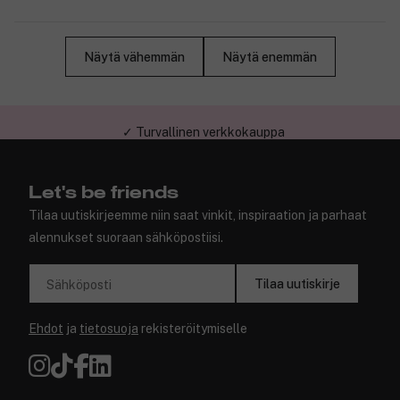
Näytä vähemmän
Näytä enemmän
✓ Turvallinen verkkokauppa
Let's be friends
Tilaa uutiskirjeemme niin saat vinkit, inspiraation ja parhaat
alennukset suoraan sähköpostiisi.
Tilaa uutiskirje
Sähköposti
Ehdot
ja
tietosuoja
rekisteröitymiselle