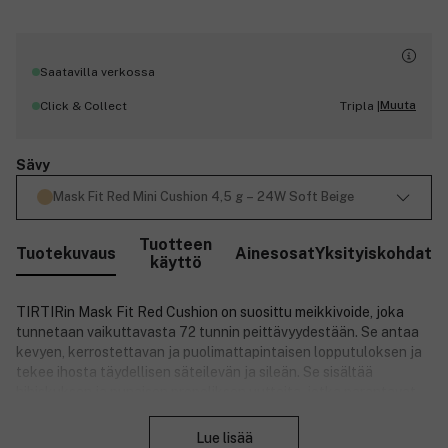
Saatavilla verkossa
Muuta
Click & Collect
Tripla |
Sävy
Mask Fit Red Mini Cushion 4,5 g – 24W Soft Beige
Tuotteen
Tuotekuvaus
Ainesosat
Yksityiskohdat
käyttö
TIRTIRin Mask Fit Red Cushion on suosittu meikkivoide, joka
tunnetaan vaikuttavasta 72 tunnin peittävyydestään. Se antaa
kevyen, kerrostettavan ja puolimattapintaisen lopputuloksen ja
tekee ihosta täydellisen säteilevän ja sileän. Se sisältää
hibiskuksen ja punaisen propoliksen uutteita, jotka parantavat
Sulje
ihon kimmoisuutta ja antavat nuorekasta hehkua.
Lue lisää
Tuotteen ominaisuudet: