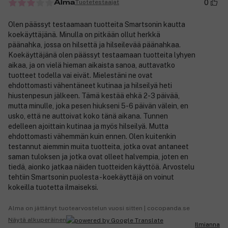
0
Tuotetestaajat
Alma
Olen päässyt testaamaan tuotteita Smartsonin kautta
koekäyttäjänä. Minulla on pitkään ollut herkkä
päänahka, jossa on hilsettä ja hilseilevää päänahkaa.
Koekäyttäjänä olen päässyt testaamaan tuotteita lyhyen
aikaa, ja on vielä hieman aikaista sanoa, auttavatko
tuotteet todella vai eivät. Mielestäni ne ovat
ehdottomasti vähentäneet kutinaa ja hilseilyä heti
hiustenpesun jälkeen. Tämä kestää ehkä 2-3 päivää,
mutta minulle, joka pesen hiukseni 5-6 päivän välein, en
usko, että ne auttoivat koko tänä aikana. Tunnen
edelleen ajoittain kutinaa ja myös hilseilyä. Mutta
ehdottomasti vähemmän kuin ennen. Olen kuitenkin
testannut aiemmin muita tuotteita, jotka ovat antaneet
saman tuloksen ja jotka ovat olleet halvempia, joten en
tiedä, aionko jatkaa näiden tuotteiden käyttöä. Arvostelu
tehtiin Smartsonin puolesta - koekäyttäjä on voinut
kokeilla tuotetta ilmaiseksi.
Alma on jättänyt tuotearvostelun vuosi sitten | cocopanda.se
Näytä alkuperäinen
Ilmianna