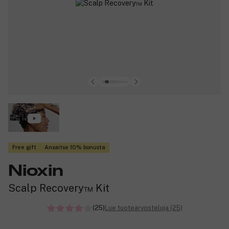
Free gift
Ansaitse 10% bonusta
Nioxin
Scalp Recovery™ Kit
(25)
Lue tuotearvosteluja (25)