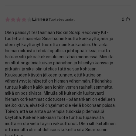
0
Tuotetestaajat
Linnea
Olen päässyt testaamaan Nioxin Scalp Recovery Kit -
tuotetta ilmaiseksi Smartsonin kautta koekäyttäjänä, ja
olen nyt käyttänyt tuotetta noin kuukauden. On vielä
hieman aikaista tehdä lopullisia johtopäätöksiä, mutta
haluan silti jakaa kokemukseni tähän mennessä. Minulla
on ollut ongelmia kuivan päänahan ja hilseilyn kanssa jo
pitkään, ja siksi olin utelias tätä sarjaa kohtaan.
Kuukauden käytön jälkeen tunnen, että kutina on
vähentynyt ja hilsettä on hieman vähemmän. Päänahka
tuntuu kaiken kaikkiaan jonkin verran rauhallisemmalta,
mikä on positiivista. Minulla oli kuitenkin luultavasti
hieman korkeammat odotukset – päänahkani on edelleen
melko kuiva, eivätkä ongelmat ole vielä kokonaan poissa.
Toivon, että se antaa parempia tuloksia pidemmällä
käytöllä. Kaiken kaikkiaan tuote tuntuu lupaavalta,
mutta en ole vielä täysin vakuuttunut. Olen silti kiitollinen,
että minulla oli mahdollisuus kokeilla sitä Smartsonin
kautta. ☺️.