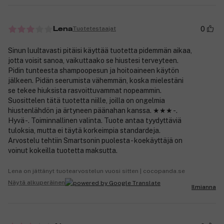
0
Tuotetestaajat
Lena
Sinun luultavasti pitäisi käyttää tuotetta pidemmän aikaa,
jotta voisit sanoa, vaikuttaako se hiustesi terveyteen.
Pidin tunteesta shampoopesun ja hoitoaineen käytön
jälkeen. Pidän seerumista vähemmän, koska mielestäni
se tekee hiuksista rasvoittuvammat nopeammin.
Suosittelen tätä tuotetta niille, joilla on ongelmia
hiustenlähdön ja ärtyneen päänahan kanssa. ★★★ -.
Hyvä -. Toiminnallinen valinta. Tuote antaa tyydyttäviä
tuloksia, mutta ei täytä korkeimpia standardeja.
Arvostelu tehtiin Smartsonin puolesta - koekäyttäjä on
voinut kokeilla tuotetta maksutta.
Lena on jättänyt tuotearvostelun vuosi sitten | cocopanda.se
Näytä alkuperäinen
Ilmianna