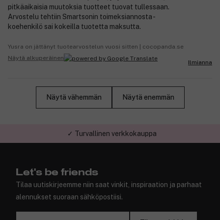
pitkäaikaisia muutoksia tuotteet tuovat tullessaan.
Arvostelu tehtiin Smartsonin toimeksiannosta -
koehenkilö sai kokeilla tuotetta maksutta.
Yusra on jättänyt tuotearvostelun vuosi sitten | cocopanda.se
Näytä alkuperäinen
Ilmianna
Näytä vähemmän
Näytä enemmän
✓ Turvallinen verkkokauppa
Let's be friends
Tilaa uutiskirjeemme niin saat vinkit, inspiraation ja parhaat
alennukset suoraan sähköpostiisi.