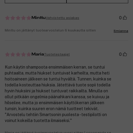
0
Vahvistettu asiakas
Minttu
Minttu on jättänyt tuotearvostelun 6 kuukautta sitten
Ilmianna
0
Tuotetestaajat
Maria
Kun käytin shampoota ensimmäisen kerran, se tuntui
puhtaalta, mutta hiukset tuntuivat karheilta, mutta heti
hoitoaineen jälkeen se tuntui hyvältä. Tunnen, kuinka se
todella kosteuttaa hiuksia. Jätettävä tuote sopii todella
hyvin hiuksiini ja hiukset tuntuvat raikkailta. Minulla on
ollut pitkään ongelmia päänahkani kanssa, se kuivuu ja
hilseilee, mutta jo ensimmäisen käyttökerran jälkeen
tunsin, kuinka suuren eron nämä tuotteet tekivät.
"Arvostelu tehtiin Smartsonin puolesta - testipilotti on
voinut kokeilla tuotetta ilmaiseksi."
Maria on jättänyt tuotearvostelun vuosi sitten | cocopanda.se