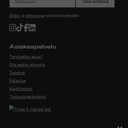
Tilaa uutiskirje
Sähköposti
Ehdot
ja
tietosuoja
rekisteröitymiselle
Asiakaspalvelu
Tarvitsetko apua?
Ota meihin yhteyttä
Toimitus
Palautus
Käyttöehdot
Tietosuojakäytäntö