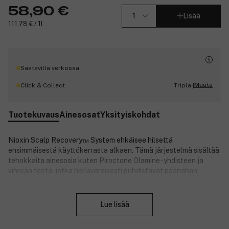
58,90 €
Lisää
111,78 € / 1l
Saatavilla verkossa
Muuta
Click & Collect
Tripla |
Tuotekuvaus
Ainesosat
Yksityiskohdat
Nioxin Scalp Recovery™ System ehkäisee hilsettä
ensimmäisestä käyttökerrasta alkaen. Tämä järjestelmä sisältää
tehokkaita ainesosia kuten Piroctone Olamine -yhdisteen ja
vihreää teetä, jotka hellävaraisesti puhdistavat päänahan,
auttavat palauttamaan luonnollisen tasapainon ja vähentämään
Sulje
kutinaan liittyvää hiustenlähtöä.
Lue lisää
Tuotenumero:
3309700