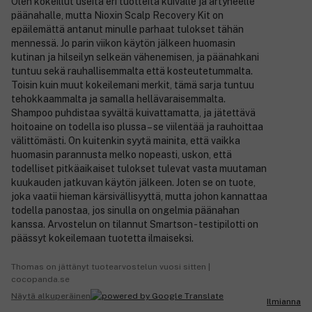
Olen kokeillut useita eri tuotteita kuivalle ja ärtyneelle
päänahalle, mutta Nioxin Scalp Recovery Kit on
epäilemättä antanut minulle parhaat tulokset tähän
mennessä. Jo parin viikon käytön jälkeen huomasin
kutinan ja hilseilyn selkeän vähenemisen, ja päänahkani
tuntuu sekä rauhallisemmalta että kosteutetummalta.
Toisin kuin muut kokeilemani merkit, tämä sarja tuntuu
tehokkaammalta ja samalla hellävaraisemmalta.
Shampoo puhdistaa syvältä kuivattamatta, ja jätettävä
hoitoaine on todella iso plussa – se viilentää ja rauhoittaa
välittömästi. On kuitenkin syytä mainita, että vaikka
huomasin parannusta melko nopeasti, uskon, että
todelliset pitkäaikaiset tulokset tulevat vasta muutaman
kuukauden jatkuvan käytön jälkeen. Joten se on tuote,
joka vaatii hieman kärsivällisyyttä, mutta johon kannattaa
todella panostaa, jos sinulla on ongelmia päänahan
kanssa. Arvostelun on tilannut Smartson - testipilotti on
päässyt kokeilemaan tuotetta ilmaiseksi.
Thomas on jättänyt tuotearvostelun vuosi sitten |
cocopanda.se
Näytä alkuperäinen
Ilmianna