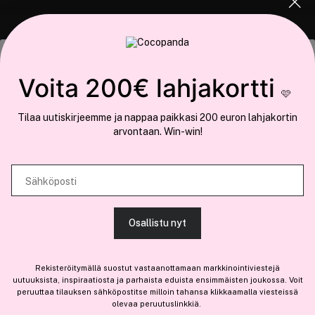
COCOPANDA.FI
Tämä sivusto käyttää evästeitä
Voita 200€ lahjakortti
Meistä
🩷
Käytämme evästeitä tarjoamamme sisällön ja mainosten
Liity jäseneksi
Tilaa uutiskirjeemme ja nappaa paikkasi 200 euron lahjakortin
räätälöimiseen, sosiaalisen median ominaisuuksien tukemiseen ja
arvontaan. Win-win!
kävijämäärämme analysoimiseen. Lisäksi jaamme sosiaalisen median,
mainosalan ja analytiikka-alan kumppaneillemme tietoja siitä, miten
käytät sivustoamme. Kumppanimme voivat yhdistää näitä tietoja muihin
Sähköposti
Olemme osa
Brandsdal Group AS
tietoihin, joita olet antanut heille tai joita on kerätty, kun olet käyttänyt
heidän palvelujaan.
Jos haluat henkilökohtaista neuvoa ammattitason hiustuotteista,
Osallistu nyt
klikkaa
tästä
.
SALLI KAIKKI EVÄSTEET
Rekisteröitymällä suostut vastaanottamaan markkinointiviestejä
uutuuksista, inspiraatiosta ja parhaista eduista ensimmäisten joukossa. Voit
peruuttaa tilauksen sähköpostitse milloin tahansa klikkaamalla viesteissä
olevaa peruutuslinkkiä.