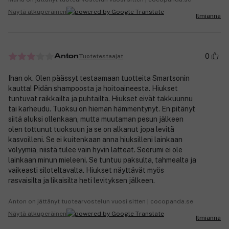
Näytä alkuperäinen
Ilmianna
0
Tuotetestaajat
Anton
Ihan ok. Olen päässyt testaamaan tuotteita Smartsonin
kautta! Pidän shampoosta ja hoitoaineesta. Hiukset
tuntuvat raikkailta ja puhtailta. Hiukset eivät takkuunnu
tai karheudu. Tuoksu on hieman hämmentynyt. En pitänyt
siitä aluksi ollenkaan, mutta muutaman pesun jälkeen
olen tottunut tuoksuun ja se on alkanut jopa levitä
kasvoilleni. Se ei kuitenkaan anna hiuksilleni lainkaan
volyymia, niistä tulee vain hyvin latteat. Seerumi ei ole
lainkaan minun mieleeni. Se tuntuu paksulta, tahmealta ja
vaikeasti siloteltavalta. Hiukset näyttävät myös
rasvaisilta ja likaisilta heti levityksen jälkeen.
Anton on jättänyt tuotearvostelun vuosi sitten | cocopanda.se
Näytä alkuperäinen
Ilmianna