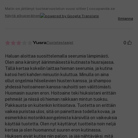
Malin on jättänyt tuotearvostelun vuosi sitten | cocopanda.se
Näytä alkuperäinen
Ilmianna
0
Tuotetestaajat
Yusra
Haluan aloittaa suosittelemalla seerumia lämpimästi.
Olen aina kärsinyt äärimmäisestä kutinasta hiusrajassa.
Tällä kertaa kokeilin laittaa hieman seerumia, ja kutina
katosi heti kahden minuutin kuluttua. Minulla on aina
ollut ongelmia hilseilevien hiusten kanssa, ja shampoo
yhdessä hoitoaineen kanssa rauhoitti sen välittömästi.
Huomasin suuren eron. Hoitoaine teki hiuksistani erittäin
pehmeät ja niissä oli hieman raikkaan mintun tuoksu.
Pakkausta on kuitenkin kritisoitava. Tuotetta on erittäin
vaikea puristaa ulos, sitä on painettava todella kovaa, ja
esimerkiksi motoriikkaongelmista kärsivillä on vaikeuksia
käyttää tuotetta. Olen nyt käyttänyt tuotteita noin neljä
kertaa ja olen huomannut suuren eron kutinassa.
Hiukseni eivät kutise niin paljon, ja jää nähtäväksi, mitä