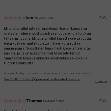
0
Tuotetestaajat
Isra
Minulla on ollut pitkään ongelmia hilseilyn kanssa, ja
mielestäni olen ehdottomasti saanut parempia tuloksia
tällä shampoolla. Minulla on ollut hilsettä useita vuosia,
enkä koskaan ajatellut, että mikään voisi auttaa
päänahkaani. Suosittelen lämpimästi kokeilemaan sitä
kaikille, joilla on hilseongelmia! Arvostelu tehtiin
Smartsonin toimeksiannosta - koehenkilö sai kokeilla
tuotetta maksutta.
Isra on jättänyt tuotearvostelun vuosi sitten | cocopanda.se
Näytä alkuperäinen
Ilmianna
0
Tuotetestaajat
Thomas