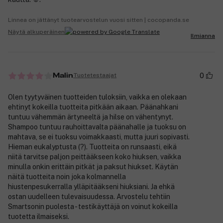
Linnea on jättänyt tuotearvostelun vuosi sitten | cocopanda.se
Näytä alkuperäinen
Ilmianna
0
Tuotetestaajat
Malin
Olen tyytyväinen tuotteiden tuloksiin, vaikka en olekaan
ehtinyt kokeilla tuotteita pitkään aikaan. Päänahkani
tuntuu vähemmän ärtyneeltä ja hilse on vähentynyt.
Shampoo tuntuu rauhoittavalta päänahalle ja tuoksu on
mahtava, se ei tuoksu voimakkaasti, mutta juuri sopivasti.
Hieman eukalyptusta (?). Tuotteita on runsaasti, eikä
niitä tarvitse paljon peittääkseen koko hiuksen, vaikka
minulla onkin erittäin pitkät ja paksut hiukset. Käytän
näitä tuotteita noin joka kolmannella
hiustenpesukerralla ylläpitääkseni hiuksiani. Ja ehkä
ostan uudelleen tulevaisuudessa. Arvostelu tehtiin
Smartsonin puolesta - testikäyttäjä on voinut kokeilla
tuotetta ilmaiseksi.