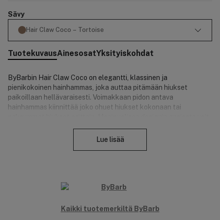
Sävy
Hair Claw Coco – Tortoise
Tuotekuvaus
Ainesosat
Yksityiskohdat
ByBarbin Hair Claw Coco on elegantti, klassinen ja
pienikokoinen hainhammas, joka auttaa pitämään hiukset
paikoillaan hellävaraisesti. Voimakkaan pidon antava
hainhammas kiinnittää joko ohuet hiukset kokonaan tai
paksummat hiukset osittain. Monipuolisen designin ansiosta voit
Sulje
käyttää sitä usealla eri tavalla päivittäin tai erityisissä
tilaisuuksissa. Hainhammas on valmistettu biopohjaisesta
Lue lisää
selluloosamuovista, mikä tekee siitä kierrätettävän ja
ympäristöystävällisen. Sen koko on 5 cm x 5 cm, joten se on
kompakti ja kulkee helposti mukanasi.
Tuotenumero:
3313040
Kaikki tuotemerkiltä ByBarb