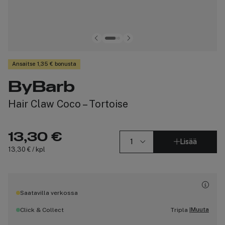
Ansaitse 1,35 € bonusta
ByBarb
Hair Claw Coco – Tortoise
13,30 €
Lisää
13,30 € / kpl
Saatavilla verkossa
Muuta
Click & Collect
Tripla |