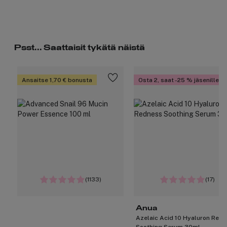
Psst... Saattaisit tykätä näistä
Ansaitse 1,70 € bonusta
Osta 2, saat -25 % jäsenille
(1133)
(17)
Anua
Azelaic Acid 10 Hyaluron Red
Soothing Serum 30ml