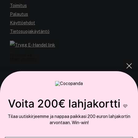
Toimitus
Palautus
Käyttöehdot
Tietosuojakäytäntö
COCOPANDA.FI
Voita 200€ lahjakortti
Meistä
🩷
Liity jäseneksi
Tilaa uutiskirjeemme ja nappaa paikkasi 200 euron lahjakortin
arvontaan. Win-win!