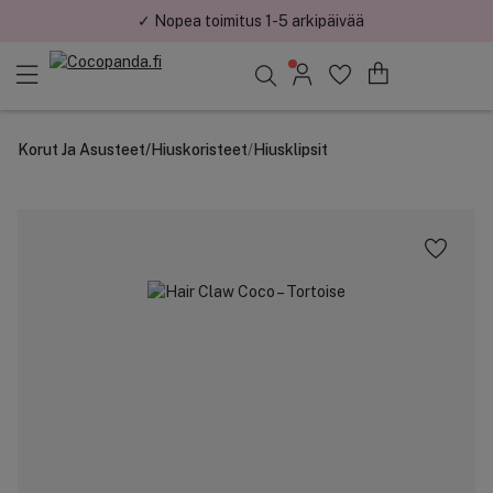
✓ Nopea toimitus 1-5 arkipäivää
Löydä suosikkisi 25.484 tuotteen joukosta..
Korut Ja Asusteet
/
Hiuskoristeet
/
Hiusklipsit