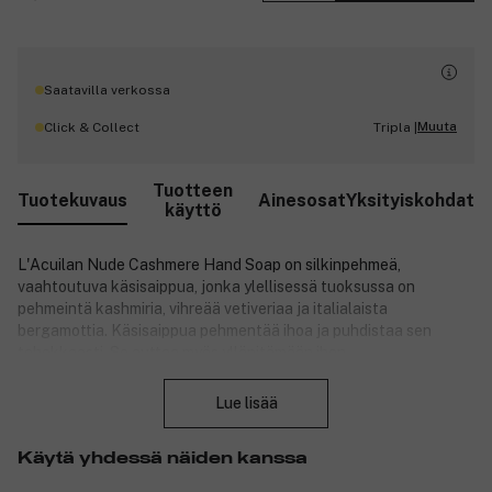
Saatavilla verkossa
Muuta
Click & Collect
Tripla |
Tuotteen
Tuotekuvaus
Ainesosat
Yksityiskohdat
käyttö
L'Acuilan Nude Cashmere Hand Soap on silkinpehmeä,
vaahtoutuva käsisaippua, jonka ylellisessä tuoksussa on
pehmeintä kashmiria, vihreää vetiveriaa ja italialaista
bergamottia. Käsisaippua pehmentää ihoa ja puhdistaa sen
tehokkaasti. Se auttaa myös ylläpitämään ihon
Sulje
kosteustasapainoa. Kädet tuntuvat käytön jälkeen raikkailta,
puhtailta ja pehmeiltä. Käsisaippua antaa käsille taianomaisen
Lue lisää
tuoksun. Se on hajustettu.
Tuotenumero:
3315574
Käytä yhdessä näiden kanssa