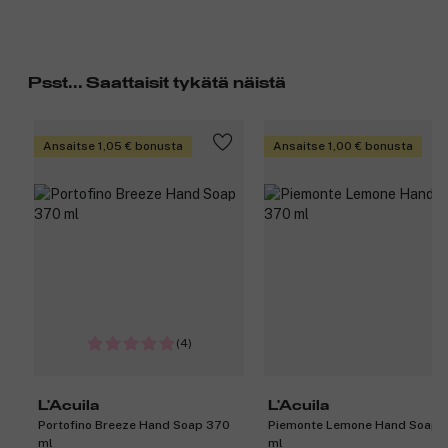
Psst... Saattaisit tykätä näistä
Ansaitse 1,05 € bonusta
Ansaitse 1,00 € bonusta
(4)
L'Acuila
L'Acuila
Portofino Breeze Hand Soap 370
Piemonte Lemone Hand Soap 
ml
ml