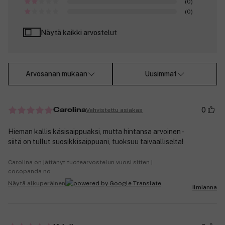
(0)
(0)
Näytä kaikki arvostelut
Arvosanan mukaan
Uusimmat
0
Vahvistettu asiakas
Carolina
Hieman kallis käsisaippuaksi, mutta hintansa arvoinen -
siitä on tullut suosikkisaippuani, tuoksuu taivaalliselta!
Carolina on jättänyt tuotearvostelun vuosi sitten |
cocopanda.no
Näytä alkuperäinen
Ilmianna