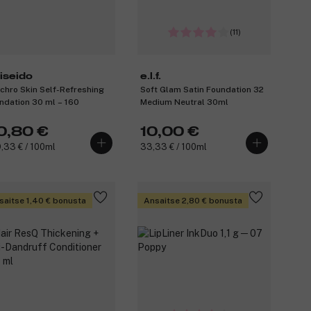
(11)
iseido
e.l.f.
chro Skin Self-Refreshing
Soft Glam Satin Foundation 32
ndation 30 ml – 160
Medium Neutral 30ml
0,80 €
10,00 €
,33 € / 100ml
33,33 € / 100ml
saitse 1,40 € bonusta
Ansaitse 2,80 € bonusta