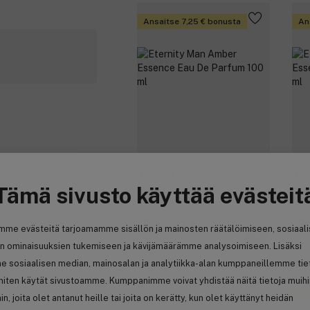
Ansaitse 7,25 € bonusta
An
Calvin Klein
Ca
Tämä sivusto käyttää evästeit
Eternity Man Amber Essence
Ete
Eau De Parfum 100 ml
Ess
72,20 €
5
mme evästeitä tarjoamamme sisällön ja mainosten räätälöimiseen, sosiaal
72,20 € / 100ml
177
n ominaisuuksien tukemiseen ja kävijämäärämme analysoimiseen. Lisäksi
e sosiaalisen median, mainosalan ja analytiikka-alan kumppaneillemme tie
 miten käytät sivustoamme. Kumppanimme voivat yhdistää näitä tietoja muih
-30%
An
hin, joita olet antanut heille tai joita on kerätty, kun olet käyttänyt heidän