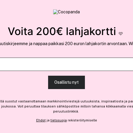
rvallinen verkkokauppa
✓ Kilpailukykyiset hi
Löydä suosikkisi 25.376 tuotteen joukosta..
Voita 200€ lahjakortti
🩷
uutiskirjeemme ja nappaa paikkasi 200 euron lahjakortin arvontaan. W
Ansaitse 6,60 € bonusta
Calvin Klein
Osallistu nyt
Eternity Man Amber Essenc
Vain 4 varastossa
llä suostut vastaanottamaan markkinointiviestejä uutuuksista, inspiraatiosta ja pa
joukossa. Voit peruuttaa tilauksen sähköpostitse milloin tahansa klikkaamalla vie
65,90 €
peruutuslinkkiä.
131,80 € / 100ml
Ehdot
ja
tietosuoja
rekisteröitymiselle