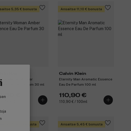
saitse 5,35 € bonusta
Ansaitse 11,10 € bonusta
lvin Klein
Calvin Klein
ä
rnity Woman Amber
Eternity Man Aromatic Essence
ence Eau De Parfum 30 ml
Eau De Parfum 100 ml
3,30 €
110,90 €
isen
,67 € / 100ml
110,90 € / 100ml
toja
in
saitse 2,35 € bonusta
Ansaitse 5,45 € bonusta