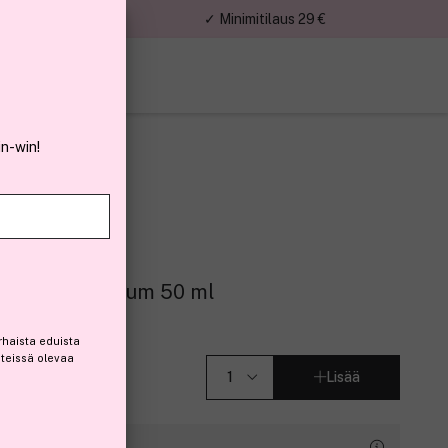
nnat
✓ Minimitilaus 29 €
in-win!
e Eau De Parfum 50 ml
rhaista eduista
steissä olevaa
Lisää