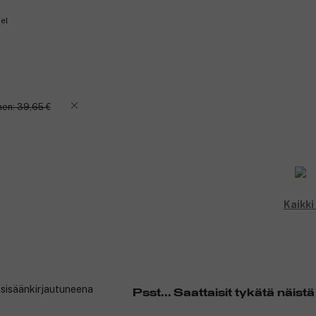
el
en: 39,65 €
Kaikki
t sisäänkirjautuneena
Psst... Saattaisit tykätä näistä