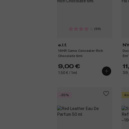
(99)
e.l.f.
NY
16HR Camo Concealer Rich
Duc
M
Chocolate 6ml
Em'
9,00 €
11
1,50 € / 1ml
39,
-35%
An