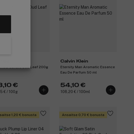
raki
Calvin Klein
nted Candle Oud Leaf 200g
Eternity Man Aromatic Essence
Eau De Parfum 50 ml
3,10 €
54,10 €
55 € / 100g
108,20 € / 100ml
saitse 1,20 € bonusta
Ansaitse 0,70 € bonusta