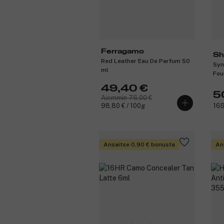
Ferragamo
Sh
Red Leather Eau De Parfum 50
Syn
ml
Fou
49,40 €
5
Aiemmin 76,00 €
98,80 € / 100g
169
Ansaitse 0,90 € bonusta
An