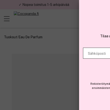
✓ Nopea toimitus 1-5 arkipäivää
✓ Tu
Tilaa 
Tuoksut
/
Eau De Parfum
Sähköposti
Rekisteröitymä
ensimmäisten 