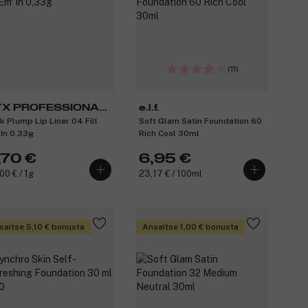
(11)
X PROFESSIONAL
e.l.f.
k Plump Lip Liner 04 Fill
Soft Glam Satin Foundation 60
AKEUP
 In 0,33g
Rich Cool 30ml
,70 €
6,95 €
00 € / 1g
23,17 € / 100ml
saitse 5,10 € bonusta
Ansaitse 1,00 € bonusta