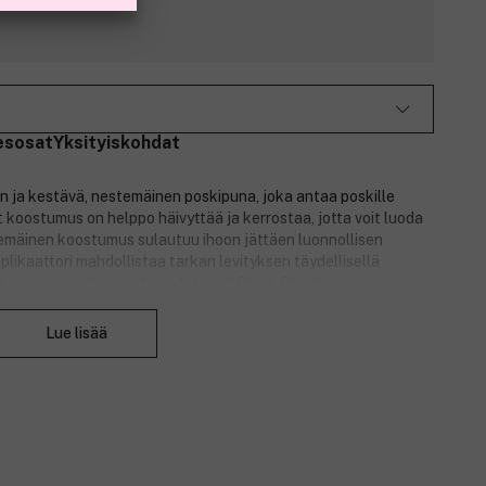
esosat
Yksityiskohdat
 ja kestävä, nestemäinen poskipuna, joka antaa poskille
koostumus on helppo häivyttää ja kerrostaa, jotta voit luoda
emäinen koostumus sulautuu ihoon jättäen luonnollisen
plikaattori mahdollistaa tarkan levityksen täydellisellä
en saamiseksi käytä e.l.f. Liquid Blush Brush -
Sulje
n.
Lue lisää