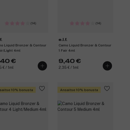
(14)
(14)
f.
e.l.f.
o Liquid Bronzer & Contour
Camo Liquid Bronzer & Contour
air/Light 4ml
1 Fair 4ml
,40 €
9,40 €
5 € / 1ml
2,35 € / 1ml
saitse 10% bonusta
Ansaitse 10% bonusta