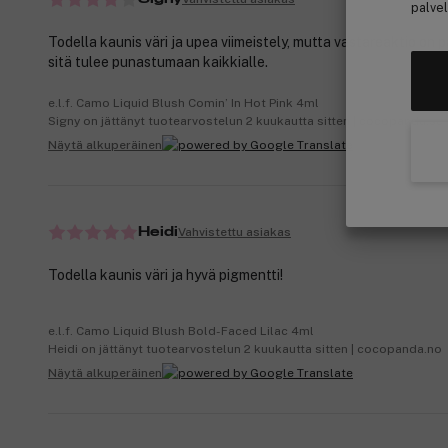
palvel
Todella kaunis väri ja upea viimeistely, mutta vastareaktio on 
sitä tulee punastumaan kaikkialle.
e.l.f. Camo Liquid Blush Comin’ In Hot Pink 4ml
Signy on jättänyt tuotearvostelun 2 kuukautta sitten | cocopanda.se
Näytä alkuperäinen
Vahvistettu asiakas
Heidi
Todella kaunis väri ja hyvä pigmentti!
e.l.f. Camo Liquid Blush Bold-Faced Lilac 4ml
Heidi on jättänyt tuotearvostelun 2 kuukautta sitten | cocopanda.no
Näytä alkuperäinen