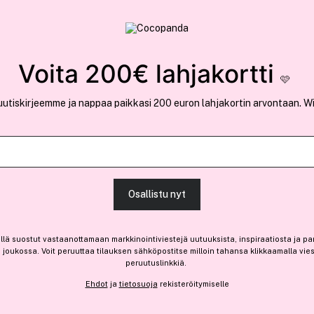
rvallinen verkkokauppa
✓ Kilpailukykyiset hi
Löydä suosikkisi 25.426 tuotteen joukosta..
Voita 200€ lahjakortti
🩷
uutiskirjeemme ja nappaa paikkasi 200 euron lahjakortin arvontaan. W
Ansaitse 10% bonusta
e.l.f.
Osallistu nyt
Camo Liquid Blush Coral C
(18)
Lue tuotearvosteluja (12
llä suostut vastaanottamaan markkinointiviestejä uutuuksista, inspiraatiosta ja pa
9,40 €
joukossa. Voit peruuttaa tilauksen sähköpostitse milloin tahansa klikkaamalla vie
peruutuslinkkiä.
2,35 € / 1ml
Ehdot
ja
tietosuoja
rekisteröitymiselle