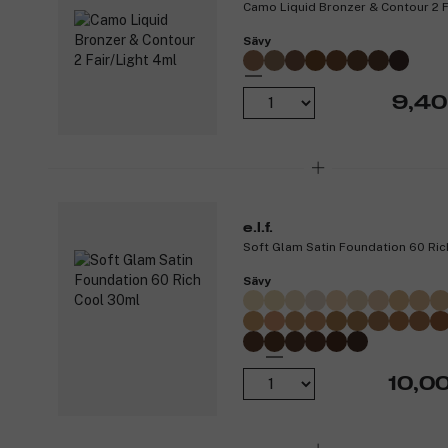
Camo Liquid Bronzer & Contour 2 F
Sävy
9,40
e.l.f.
Soft Glam Satin Foundation 60 Ri
Sävy
10,0