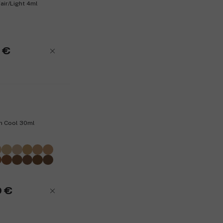
air/Light 4ml
 €
ch Cool 30ml
0 €