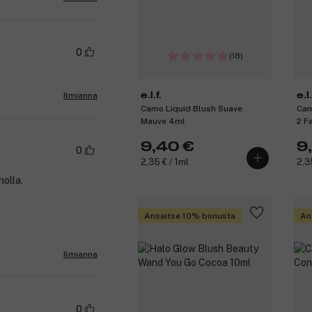
0
(18)
e.l.f.
e.l.
Ilmianna
Camo Liquid Blush Suave
Cam
Mauve 4ml
2 F
9,40 €
9
0
2,35 € / 1ml
2,3
holla.
Ansaitse 10% bonusta
An
Ilmianna
0