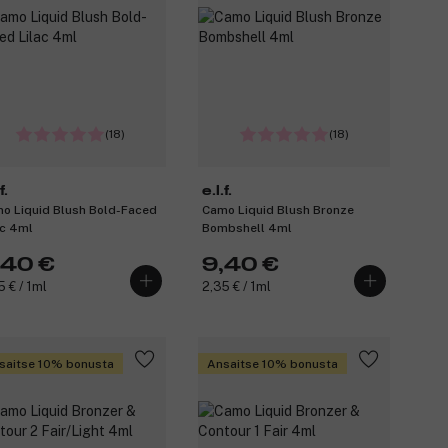
(18)
(18)
f.
e.l.f.
o Liquid Blush Bold-Faced
Camo Liquid Blush Bronze
ac 4ml
Bombshell 4ml
,40 €
9,40 €
5 € / 1ml
2,35 € / 1ml
saitse 10% bonusta
Ansaitse 10% bonusta