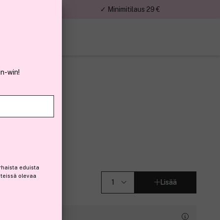
nnat
✓ Minimitilaus 29 €
in-win!
rush 4ml
)
rhaista eduista
steissä olevaa
Lisää