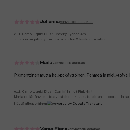
Vahvistettu asiakas
Johanna
e.l.f. Camo Liquid Blush Cheeky Lychee 4ml
Johanna on jättänyt tuotearvostelun 11 kuukautta sitten
Vahvistettu asiakas
Maria
Pigmenttinen mutta helppokäyttöinen. Pehmeä ja miellyttävä i
e.l.f. Camo Liquid Blush Comin’ In Hot Pink 4ml
Maria on jättänyt tuotearvostelun 11 kuukautta sitten | cocopanda.se
Näytä alkuperäinen
Vahvistettu asiakas
Varda-Fiona