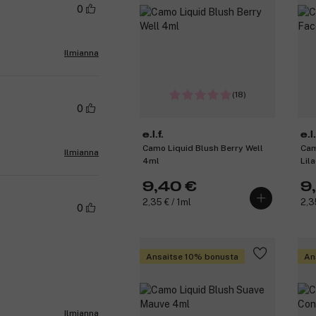
0
Ilmianna
(18)
0
e.l.f.
e.l.
Camo Liquid Blush Berry Well
Cam
Ilmianna
4ml
Lil
9,40 €
9
2,35 € / 1ml
2,3
0
Ansaitse 10% bonusta
An
Ilmianna