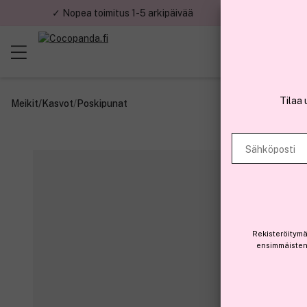
✓ Nopea toimitus 1-5 arkipäivää
✓ Tu
Tilaa 
Meikit
/
Kasvot
/
Poskipunat
Sähköposti
Rekisteröitymä
ensimmäisten 