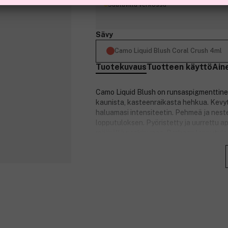
Saatavilla verkossa
Sävy
Camo Liquid Blush Coral Crush 4ml
Tuotekuvaus
Tuotteen käyttö
Ain
Camo Liquid Blush on runsaspigmenttinen
kaunista, kasteenraikasta hehkua. Kevyt 
haluamasi intensiteetin. Pehmeä ja nest
lopputuloksen. Pyöristetty ja uurrettu ap
määrällä poskipunaa. Parhaan lopputuloks
poskipunasivellintä tasaiseen levityksee
Tuotenumero:
3318146