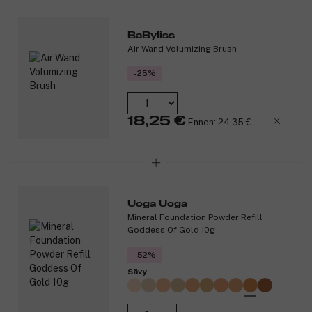
kestävämpi valinta sekä sinulle että planeetalle.
Tuotenumero:
3318738
BaByliss
Air Wand Volumizing Brush
-25%
18,25 €
Ennen: 24,35 €
Uoga Uoga
Mineral Foundation Powder Refill
Goddess Of Gold 10g
-52%
Sävy