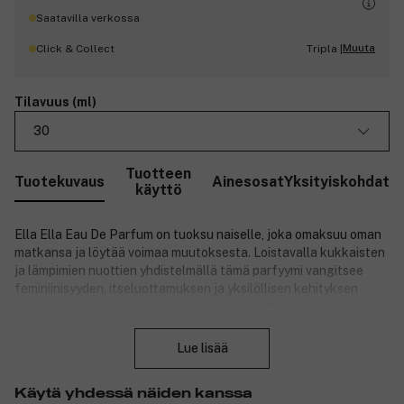
Saatavilla verkossa
Muuta
Click & Collect
Tripla |
Tilavuus (ml)
30
Tuotteen
Tuotekuvaus
Ainesosat
Yksityiskohdat
käyttö
Ella Ella Eau De Parfum on tuoksu naiselle, joka omaksuu oman
matkansa ja löytää voimaa muutoksesta. Loistavalla kukkaisten
ja lämpimien nuottien yhdistelmällä tämä parfyymi vangitsee
feminiinisyyden, itseluottamuksen ja yksilöllisen kehityksen
olemuksen. Ensituoksut kookos ja bergamotti avaavat tuoksun
Sulje
raikkaasti ja hedelmäisesti, kun taas sydäntuoksut
appelsiininkukka ja jasmiini sambac antavat pehmeän ja
Lue lisää
elegantin sävyn. Pohjatuoksuna on bourbonvaniljaa ja
patchoulia, jotka antavat syvyyttä ja lämpöä. Parfyymi on
Käytä yhdessä näiden kanssa
täytettävä ja kehitetty vastuullisen luksuksen keskiössä –