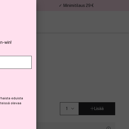
nnat
✓ Minimitilaus 29 €
in-win!
k Pack 10 kpl
rhaista eduista
steissä olevaa
Lisää