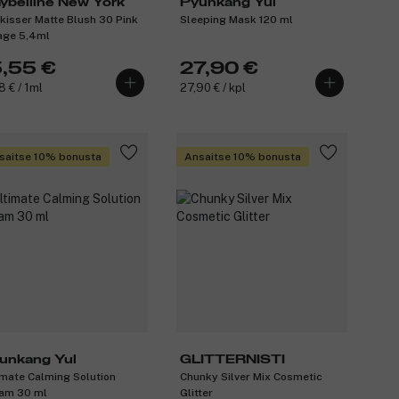
ybelline New York
Pyunkang Yul
kisser Matte Blush 30 Pink
Sleeping Mask 120 ml
age 5,4ml
5,55 €
27,90 €
8 € / 1ml
27,90 € / kpl
saitse 10% bonusta
Ansaitse 10% bonusta
unkang Yul
GLITTERNISTI
imate Calming Solution
Chunky Silver Mix Cosmetic
am 30 ml
Glitter