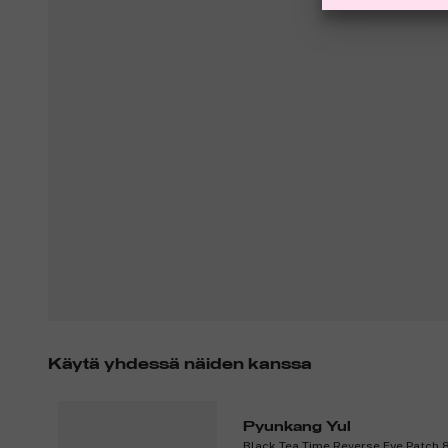
Käytä yhdessä näiden kanssa
Pyunkang Yul
Black Tea Time Reverse Eye Patch 