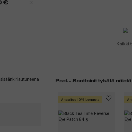
0 €
Kaikki 
t sisäänkirjautuneena
Psst... Saattaisit tykätä näistä
Ansaitse 10% bonusta
An