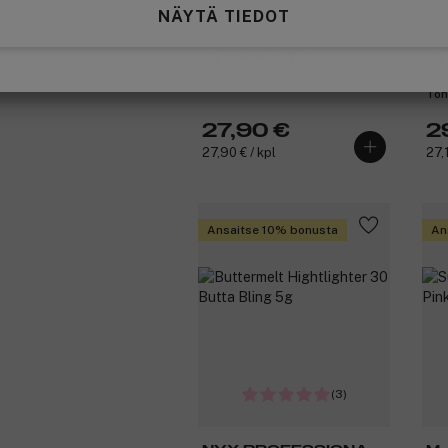
NÄYTÄ TIEDOT
Pyunkang Yul
Py
Calming Mask Pack 10 kpl
Ult
Ton
27,90 €
2
27,90 € / kpl
27,
Ansaitse 10% bonusta
An
(3)