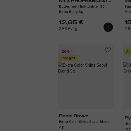
NYX PROFESSIONAL
Ma
Buttermelt Hightlighter 30
Sun
MAKEUP
Butta Bling 5g
Mir
12,65 €
1
2,53 € / 1g
2,8
-20%
An
Free gift
Bobbi Brown
Py
Extra Color Shine Seoul Blend
Ult
3g
Cre