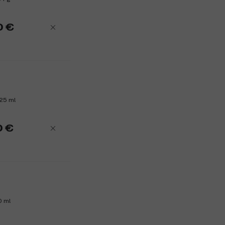
lisää luonnollista C-vitamiinia, joka on
Hyaluronihapon ja keramidien kaksikko 
0 €
menetystä. Naamio sopii kaikille ihotyypei
Ei sisällä silikoneja, mineraaliöljyjä, kuiv
Tuotenumero:
3319677
 25 ml
0 €
0 ml