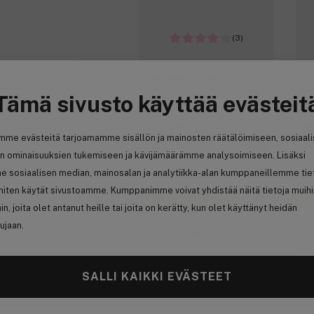
(3)
Pyunkang Yul
Py
Black Tea Time Reverse Eye
Bla
Tämä sivusto käyttää evästeit
Patch 84 g
Cre
24,90 €
3
mme evästeitä tarjoamamme sisällön ja mainosten räätälöimiseen, sosiaal
24,90 € / kpl
122
n ominaisuuksien tukemiseen ja kävijämäärämme analysoimiseen. Lisäksi
e sosiaalisen median, mainosalan ja analytiikka-alan kumppaneillemme tie
 miten käytät sivustoamme. Kumppanimme voivat yhdistää näitä tietoja muih
Ansaitse 10% bonusta
An
hin, joita olet antanut heille tai joita on kerätty, kun olet käyttänyt heidän
ujaan.
SALLI KAIKKI EVÄSTEET