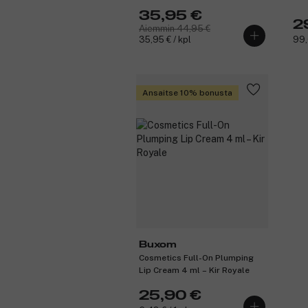
35,95 €
2
Aiemmin 44,95 €
35,95 € / kpl
99,
Ansaitse 10% bonusta
Buxom
Cosmetics Full-On Plumping
Lip Cream 4 ml – Kir Royale
25,90 €