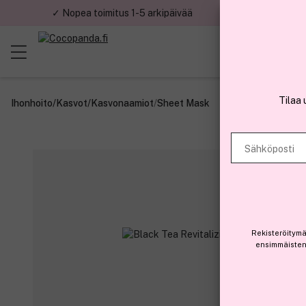
✓ Nopea toimitus 1-5 arkipäivää
✓ Tu
Tilaa 
Ihonhoito
/
Kasvot
/
Kasvonaamiot
/
Sheet Mask
Sähköposti
Rekisteröitymä
ensimmäisten 