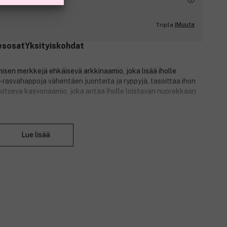
Muuta
Tripla |
esosat
Yksityiskohdat
isen merkkejä ehkäisevä arkkinaamio, joka lisää iholle
a-rasvahappoja vähentäen juonteita ja ryppyjä, tasoittaa ihon
vitseva kasvonaamio, joka antaa iholle loistavan nuorekkaan
Sulje
Lue lisää
entoitu tee, joka tunnetaan myös nimellä kombucha, jolla on
sekä ihoon että ihon sävyyn. Musta tee tekee ihosta
alentaa värjäytymiä, kuten pigmenttiläiskiä ja kevyttä
a peptidejä sisältävä naamio stimuloi kollageenin tuotantoa ja
. Koostumus sisältää matalan molekyylipainon kollageenia,
otka tarjoavat suojaavaa ja rauhoittavaa hoitoa. Samalla se