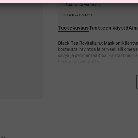
Saatavilla verkossa
Click & Collect
Tuotekuvaus
Tuotteen käyttö
Ain
Black Tea Revitalizing Mask on ikääntym
kosteutta, ravintoa ja terveellisiä omeg
sävyä ja pehmentää ihoa. Fantastinen ra
hehkun ja raikkautta.
Arkkinaamion pääainesosa on musta ferm
elävöittäviä ja tasoittavia ​​vaikutuksia 
kimmoisamman, tasoittaa ihon sävyä ja va
pigmentaatiota.
Korealaisia ​​kasvipohjaisia ​​ainesosia j
parantaa ihon vahvuutta ja joustavuutta
centella asiaticaa ja mustikkauutetta, j
84 g