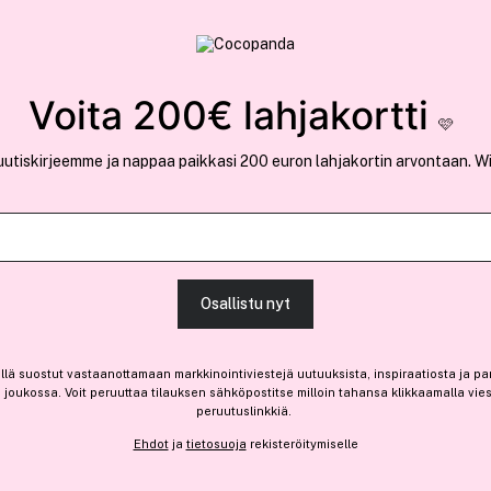
rvallinen verkkokauppa
✓ Kilpailukykyiset hi
Löydä suosikkisi 25.370 tuotteen joukosta..
Voita 200€ lahjakortti
🩷
uutiskirjeemme ja nappaa paikkasi 200 euron lahjakortin arvontaan. W
Ansaitse 10% bonusta
Pyunkang Yul
Osallistu nyt
Black Tea Revitalizing Mas
Vain 2 varastossa
llä suostut vastaanottamaan markkinointiviestejä uutuuksista, inspiraatiosta ja pa
joukossa. Voit peruuttaa tilauksen sähköpostitse milloin tahansa klikkaamalla vie
31,90 €
peruutuslinkkiä.
31,90 € / kpl
Ehdot
ja
tietosuoja
rekisteröitymiselle