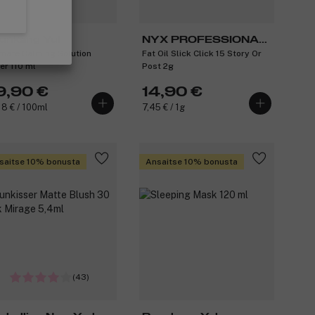
unkang Yul
NYX PROFESSIONAL
imate Calming Solution
Fat Oil Slick Click 15 Story Or
MAKEUP
er 110 ml
Post 2g
9,90 €
14,90 €
18 € / 100ml
7,45 € / 1g
saitse 10% bonusta
Ansaitse 10% bonusta
(43)