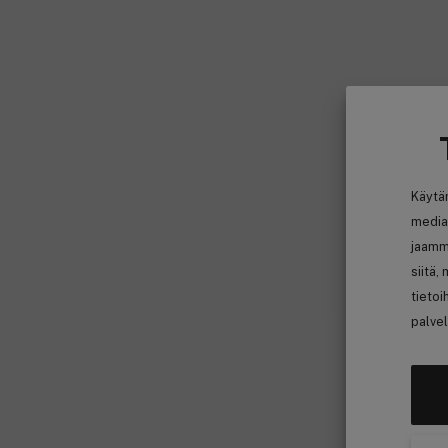
Käytä
media
jaamm
siitä,
tietoi
palvel