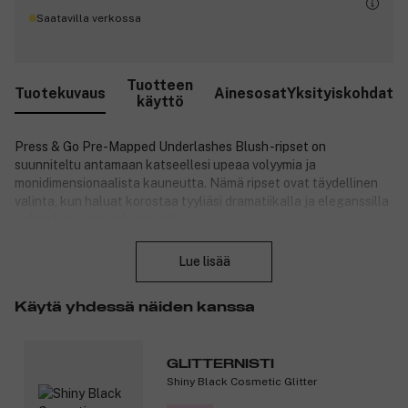
Saatavilla verkossa
Tuotteen
Tuotekuvaus
Ainesosat
Yksityiskohdat
käyttö
Press & Go Pre-Mapped Underlashes Blush -ripset on
suunniteltu antamaan katseellesi upeaa volyymia ja
monidimensionaalista kauneutta. Nämä ripset ovat täydellinen
valinta, kun haluat korostaa tyyliäsi dramatiikalla ja eleganssilla
– olipa kyseessä arki tai juhla.
Sulje
Miksi Blush-ripset ovat erityiset?
Lue lisää
Vangitseva ja monidimensionaalinen muotoilu:
Huolellisesti sijoitetut ripsikuidut luovat syvyyttä ja
Käytä yhdessä näiden kanssa
täyteläisyyttä säihkeään ja silmiinpistävään ilmeeseen.
Ennakkosuunnitellut ripsipalat: Blush-ripset on muotoiltu
kiinnitettäväksi täydellisesti omien yläraajojesi alle, mikä
GLITTERNISTI
antaa siistin ja saumattoman lopputuloksen.
Shiny Black Cosmetic Glitter
Itseliimautuva: Ei tarvetta tahmealle liimalle – ripset