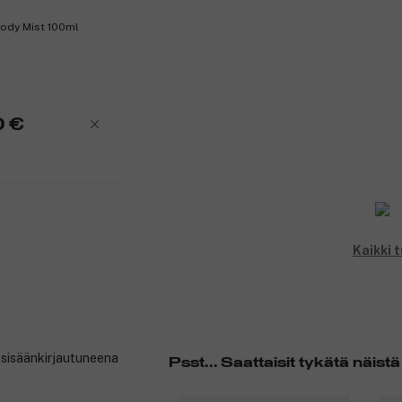
Body Mist 100ml
0 €
Kaikki 
t sisäänkirjautuneena
Psst... Saattaisit tykätä näistä