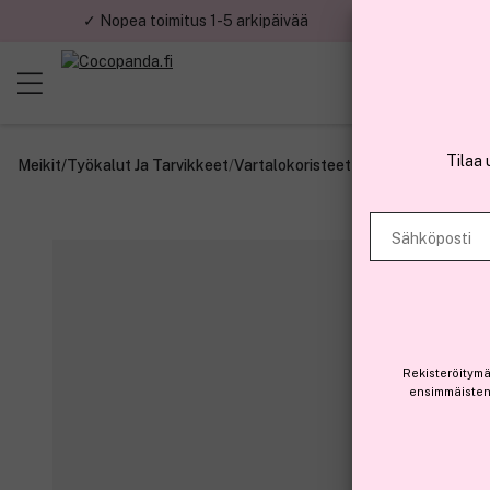
✓ Nopea toimitus 1-5 arkipäivää
✓ Tu
Tilaa 
Meikit
/
Työkalut Ja Tarvikkeet
/
Vartalokoristeet
Sähköposti
Rekisteröitymä
ensimmäisten 