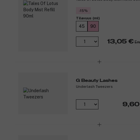
-15%
Tilavuus (ml)
45
90
13,05 €
En
G Beauty Lashes
Underlash Tweezers
9,60