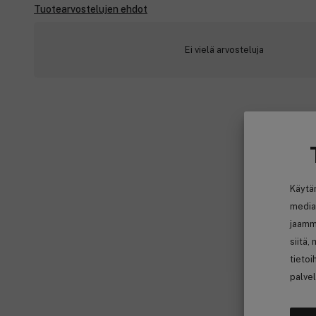
Tuotearvostelujen ehdot
Ei vielä arvosteluja
Käytä
media
jaamm
siitä,
tietoi
palvel