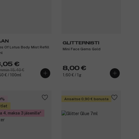
AAN
GLITTERNISTI
es Of Lotus Body Mist Refill
Mini Face Gems Gold
ml
3,05 €
8,00 €
mmin 15,40 €
50 € / 100ml
1,60 € / 1g
9%
Ansaitse 0,90 € bonusta
tlet
a 4, maksa 3 jäsenille