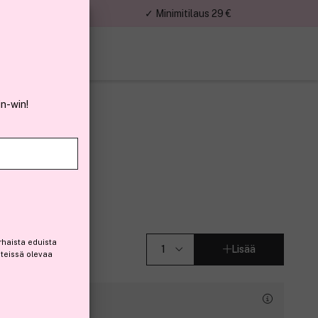
nnat
✓ Minimitilaus 29 €
in-win!
I
rhaista eduista
Lisää
steissä olevaa