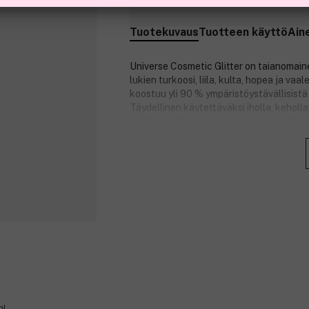
Tuotekuvaus
Tuotteen käyttö
Ain
Universe Cosmetic Glitter on taianomainen
lukien turkoosi, liila, kulta, hopea ja vaa
koostuu yli 90 % ympäristöystävällisistä 
Täydellinen käytettäväksi iholla, keholla ja
meikkityyleihin, joissa haluat luoda täh
Tuotenumero:
3319821
ml