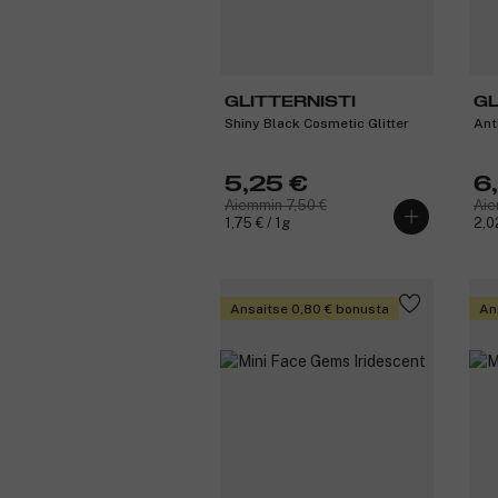
GLITTERNISTI
GL
Shiny Black Cosmetic Glitter
Ant
5,25 €
6
Aiemmin 7,50 €
Aie
1,75 € / 1g
2,0
Ansaitse 0,80 € bonusta
An