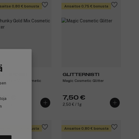
saitse 0,80 € bonusta
Ansaitse 0,75 € bonusta
ä
ITTERNISTI
GLITTERNISTI
nky Gold Mix Cosmetic
Magic Cosmetic Glitter
isen
ter
,55 €
7,50 €
toja
2 € / 1g
2,50 € / 1g
in
saitse 0,80 € bonusta
Ansaitse 0,80 € bonusta