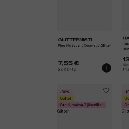
H
GLITTERNISTI
Tal
Fine Iridescent Cosmetic Glitter
90
1
7,55 €
Aie
2,52 € / 1g
14,
-30%
-1
Outlet
Ou
Ota 4, maksa 3 jäsenille
Ot