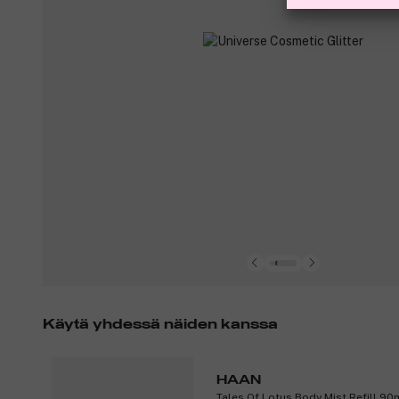
Käytä yhdessä näiden kanssa
HAAN
Tales Of Lotus Body Mist Refill 90