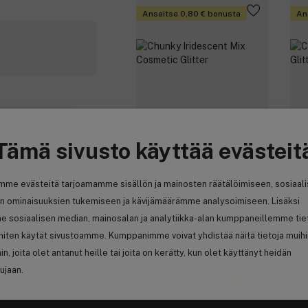
Ansaitse 0,80 € bonusta
An
Tämä sivusto käyttää evästeit
GLITTERNISTI
GL
Chunky Iridescent Mix
Chu
mme evästeitä tarjoamamme sisällön ja mainosten räätälöimiseen, sosiaal
Cosmetic Glitter
Glit
n ominaisuuksien tukemiseen ja kävijämäärämme analysoimiseen. Lisäksi
7,55 €
7
e sosiaalisen median, mainosalan ja analytiikka-alan kumppaneillemme tie
2,52 € / 1g
2,5
 miten käytät sivustoamme. Kumppanimme voivat yhdistää näitä tietoja muih
hin, joita olet antanut heille tai joita on kerätty, kun olet käyttänyt heidän
ujaan.
Ansaitse 0,80 € bonusta
An