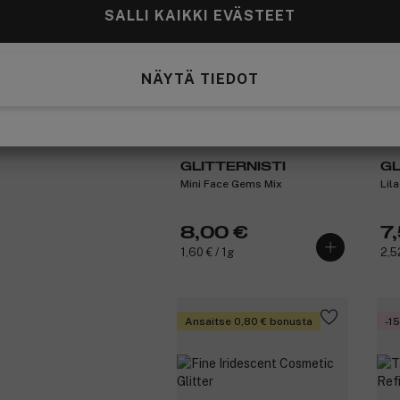
SALLI KAIKKI EVÄSTEET
NÄYTÄ TIEDOT
GLITTERNISTI
GL
Mini Face Gems Mix
Lil
8,00 €
7
1,60 € / 1g
2,5
Ansaitse 0,80 € bonusta
-1