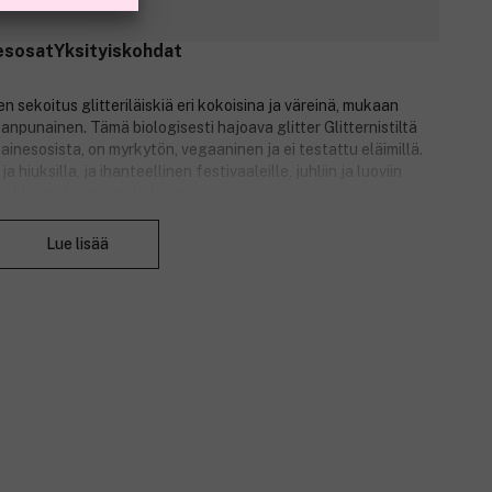
esosat
Yksityiskohdat
 sekoitus glitteriläiskiä eri kokoisina ja väreinä, mukaan
leanpunainen. Tämä biologisesti hajoava glitter Glitternistiltä
ainesosista, on myrkytön, vegaaninen ja ei testattu eläimillä.
 hiuksilla, ja ihanteellinen festivaaleille, juhliin ja luoviin
tikirkkaan, kosmisen hehkun.
Sulje
Lue lisää