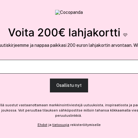
rvallinen verkkokauppa
✓ Kilpailukykyiset hi
Löydä suosikkisi 25.517 tuotteen joukosta..
Voita 200€ lahjakortti
🩷
uutiskirjeemme ja nappaa paikkasi 200 euron lahjakortin arvontaan. W
Ansaitse 0,80 € bonusta
GLITTERNIST
Osallistu nyt
Universe Cosmetic Glitter
7,55 €
llä suostut vastaanottamaan markkinointiviestejä uutuuksista, inspiraatiosta ja pa
joukossa. Voit peruuttaa tilauksen sähköpostitse milloin tahansa klikkaamalla vie
2,52 € / 1g
peruutuslinkkiä.
Ehdot
ja
tietosuoja
rekisteröitymiselle
Saatavilla verkossa