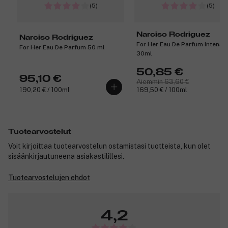
(5)
(5)
Narciso Rodriguez
Narciso Rodriguez
For Her Eau De Parfum Intense
For Her Eau De Parfum 50 ml
30ml
50,85 €
95,10 €
Aiemmin 63,60 €
190,20 € / 100ml
169,50 € / 100ml
Tuotearvostelut
Voit kirjoittaa tuotearvostelun ostamistasi tuotteista, kun olet
sisäänkirjautuneena asiakastilillesi.
Tuotearvostelujen ehdot
4,2