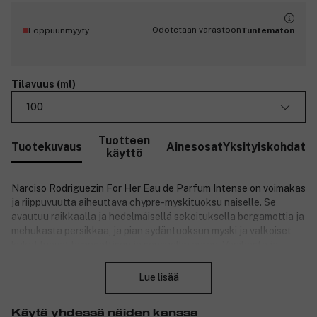
Odotetaan varastoon
Loppuunmyyty
Tuntematon
Tilavuus (ml)
100
Tuotteen
Tuotekuvaus
Ainesosat
Yksityiskohdat
käyttö
Narciso Rodriguezin For Her Eau de Parfum Intense on voimakas
ja riippuvuutta aiheuttava chypre-myskituoksu naiselle. Se
avautuu raikkaalla ja hedelmäisellä sekoituksella bergamottia ja
mehukasta persikkaa, ja pian sydäntuoksun myski ja valkoiset
kukat luovat hypnoottisen ja sensuellin auran. Vaniljasta ja
Sulje
vetiveristä koostuva lämmin pohjatuoksu antaa tuoksulle
ainutlaatuista syvyyttä, ja myskin ja puun tuoksuvivahteet luovat
Lue lisää
elegantin ja kestävän vaikutelman. Ylellinen tuoksu sopii
itsevarmalle naiselle, joka tahtoo ilmaista aitoa identiteettiään.
Käytä yhdessä näiden kanssa