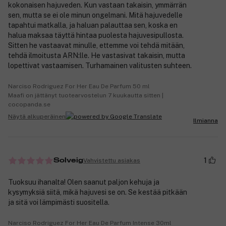
kokonaisen hajuveden. Kun vastaan takaisin, ymmärrän
sen, mutta se ei ole minun ongelmani. Mitä hajuvedelle
tapahtui matkalla, ja haluan palauttaa sen, koska en
halua maksaa täyttä hintaa puolesta hajuvesipullosta.
Sitten he vastaavat minulle, ettemme voi tehdä mitään,
tehdä ilmoitusta ARN:lle. He vastasivat takaisin, mutta
lopettivat vastaamisen. Turhamainen valitusten suhteen.
Narciso Rodriguez For Her Eau De Parfum 50 ml
Maafi on jättänyt tuotearvostelun 7 kuukautta sitten |
cocopanda.se
Näytä alkuperäinen
Ilmianna
1
Vahvistettu asiakas
Solveig
Tuoksuu ihanalta! Olen saanut paljon kehuja ja
kysymyksiä siitä, mikä hajuvesi se on. Se kestää pitkään
ja sitä voi lämpimästi suositella.
Narciso Rodriguez For Her Eau De Parfum Intense 30ml