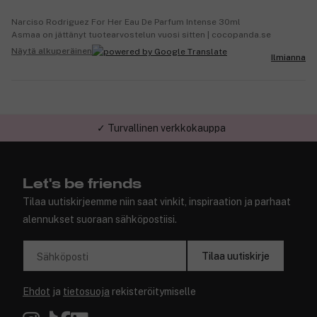
Narciso Rodriguez For Her Eau De Parfum Intense 30ml
Asmaa on jättänyt tuotearvostelun vuosi sitten | cocopanda.se
Näytä alkuperäinen
Ilmianna
✓ Turvallinen verkkokauppa
Let's be friends
Tilaa uutiskirjeemme niin saat vinkit, inspiraation ja parhaat
alennukset suoraan sähköpostiisi.
Tilaa uutiskirje
Sähköposti
Ehdot
ja
tietosuoja
rekisteröitymiselle