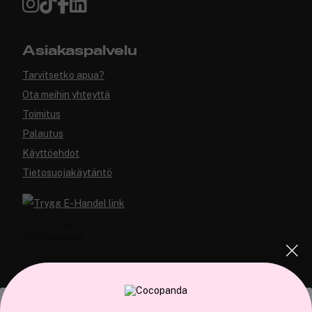
Asiakaspalvelu
Tarvitsetko apua?
Ota meihin yhteyttä
Toimitus
Palautus
Käyttöehdot
Tietosuojakäytäntö
COCOPANDA.FI