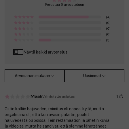
Perustuu 5 arvosteluun
(4)
(0)
(0)
(0)
(1)
Näytä kaikki arvostelut
Arvosanan mukaan
Uusimmat
1
Vahvistettu asiakas
Maafi
Ostin kalliin hajuveden, toimitus oli nopea, kyllä, mutta
ongelmana oli, että kun avasin paketin, puolet
hajuvedestä oli poissa. Tein reklamaation ja lähetin kuvia
ja videoita, mutta he sanoivat, että olemme lähettäneet