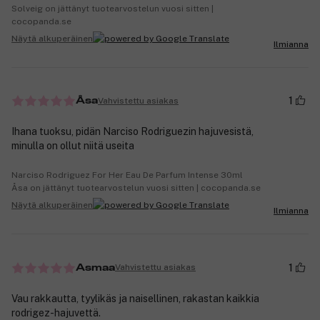
Solveig on jättänyt tuotearvostelun vuosi sitten |
cocopanda.se
Näytä alkuperäinen
Ilmianna
1
Vahvistettu asiakas
Åsa
Ihana tuoksu, pidän Narciso Rodriguezin hajuvesistä,
minulla on ollut niitä useita
Narciso Rodriguez For Her Eau De Parfum Intense 30ml
Åsa on jättänyt tuotearvostelun vuosi sitten | cocopanda.se
Näytä alkuperäinen
Ilmianna
1
Vahvistettu asiakas
Asmaa
Vau rakkautta, tyylikäs ja naisellinen, rakastan kaikkia
rodrigez-hajuvettä.