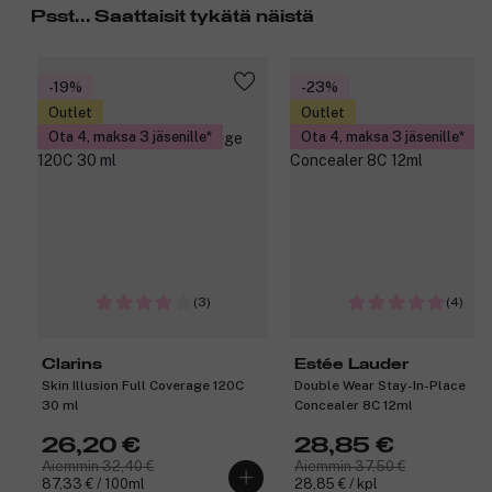
Psst... Saattaisit tykätä näistä
-19%
-23%
Outlet
Outlet
Ota 4, maksa 3 jäsenille
Ota 4, maksa 3 jäsenille
(3)
(4)
Clarins
Estée Lauder
Skin Illusion Full Coverage 120C
Double Wear Stay-In-Place
30 ml
Concealer 8C 12ml
26,20 €
28,85 €
Aiemmin 32,40 €
Aiemmin 37,50 €
87,33 € / 100ml
28,85 € / kpl