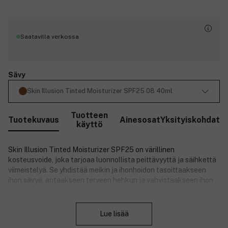
Saatavilla verkossa
Sävy
Skin Illusion Tinted Moisturizer SPF25 08 40ml
Tuotteen
Tuotekuvaus
Ainesosat
Yksityiskohdat
käyttö
Skin Illusion Tinted Moisturizer SPF25 on värillinen
kosteusvoide, joka tarjoaa luonnollista peittävyyttä ja säihkettä
viimeistelyä. Se yhdistää meikin ja ihonhoidon tasoittaakseen
ihon sävyä, antaakseen terveen hehkun ja vahvistaakseen ihon
luonnollista säihkettä – meikillä tai ilman.
Sulje
Formula sisältää yli 80 % luonnollisia aktiivisia ainesosia ja on 94
Lue lisää
% ihonhoitopohjainen. Matala molekyylipainoinen
hyaluronihappo tarjoaa intensiivistä kosteutusta, kun taas