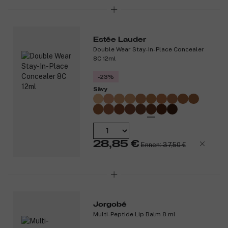
Estée Lauder
Double Wear Stay-In-Place Concealer
8C 12ml
-23%
Sävy
28,85 €
Ennen: 37,50 €
Jorgobé
Multi-Peptide Lip Balm 8 ml