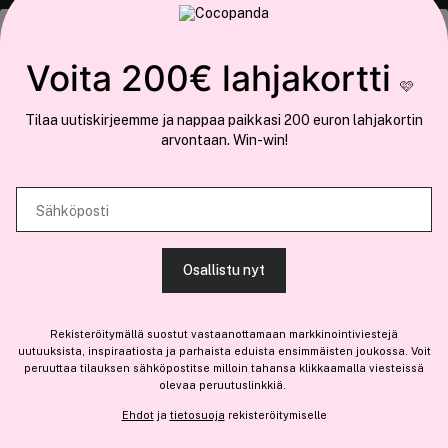
COCOPANDA.FI
Tämä sivusto käyttää evästeitä
Voita 200€ lahjakortti
Meistä
🩷
Käytämme evästeitä tarjoamamme sisällön ja mainosten
Liity jäseneksi
Tilaa uutiskirjeemme ja nappaa paikkasi 200 euron lahjakortin
räätälöimiseen, sosiaalisen median ominaisuuksien tukemiseen ja
arvontaan. Win-win!
kävijämäärämme analysoimiseen. Lisäksi jaamme sosiaalisen median,
mainosalan ja analytiikka-alan kumppaneillemme tietoja siitä, miten
käytät sivustoamme. Kumppanimme voivat yhdistää näitä tietoja muihin
Sähköposti
Olemme osa
Brandsdal Group AS
tietoihin, joita olet antanut heille tai joita on kerätty, kun olet käyttänyt
heidän palvelujaan.
Jos haluat henkilökohtaista neuvoa ammattitason hiustuotteista,
Osallistu nyt
klikkaa
tästä
.
SALLI KAIKKI EVÄSTEET
Rekisteröitymällä suostut vastaanottamaan markkinointiviestejä
uutuuksista, inspiraatiosta ja parhaista eduista ensimmäisten joukossa. Voit
peruuttaa tilauksen sähköpostitse milloin tahansa klikkaamalla viesteissä
olevaa peruutuslinkkiä.
NÄYTÄ TIEDOT
Ehdot
ja
tietosuoja
rekisteröitymiselle