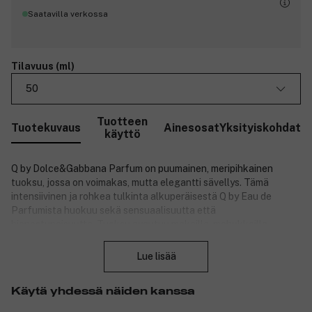
Saatavilla verkossa
Tilavuus (ml)
50
Tuotteen
Tuotekuvaus
Ainesosat
Yksityiskohdat
käyttö
Q by Dolce&Gabbana Parfum on puumainen, meripihkainen
tuoksu, jossa on voimakas, mutta elegantti sävellys. Tämä
intensiivinen ja rohkea tulkinta alkuperäisestä Q by Eau de
Parfumista huokuu sekä sensuaalisuutta että
hienostuneisuutta. Tuoksu avautuu makeilla, mehukkailla
Sulje
kandisoidun kirsikan nuoteilla ennen kuin se siirtyy sydämeen,
jossa on rikasta ja ympäröivää jasmiinia. Lopuksi vanilja tuo syvän
Lue lisää
ja sensuellin lopetuksen, joka jättää unohtumattoman
vaikutelman.
Käytä yhdessä näiden kanssa
Tuotenumero:
3322739