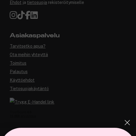
Ehdot
ja
tietosuoja
rekisteröitymiselle
Asiakaspalvelu
Tarvitsetko apua?
Ota meihin yhteyttä
Toimitus
Palautus
Käyttöehdot
Tietosuojakäytäntö